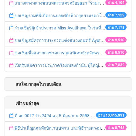
แขวงทางหลวงชนบทพระนครศรีอยุธยา "ร่วมรณรงค์ ขับช้า เปิดไฟหน้า คาดเข็มขัด" เทศกาลสงกรานต์ ปี 2561
อ่าน 4,104
ขอเชิญร่วมพิธีเปิดงานยอยศยิ่งฟ้าอยุธยามรดกโลก
อ่าน 7,122
ร่วมเชียร์ผู้เข้าประกวด Miss Ayutthaya ในวันที่ 15 ธันวาคม 2560
อ่าน 7,171
ขอเชิญสมัครการประกวดแข่งขันวงดนตรี Ayutthaya battle of the bands
อ่าน 9,510
ขอเชิญซื้อสลากกาชาดการกุศลพิเศษจังหวัดพระนครศรีอยุธยา 2560
อ่าน 8,510
เปิดรับสมัครการประกวดร้องเพลงกำนัน ผู้ใหญ่บ้าน ฯลฯ
อ่าน 7,832
สนใจมากสุดในรอบเดือน
เข้าชมล่าสุด
ที่ อย 0017.1/ว2424 ลว.5 มิถุนายน 2558 เรื่อง แจ้งกำหนดตรวจประเมินและให้คะแนนหน่วยงานที่สมัครเข้าร่วมโครงการพัฒนาหน่วยงานต้นแบบในการจัดตั้งศูนย์ข้อมูลข่าวสารของราชการฯ ประจำปีงบประมาณ พ.ศ. 2558
อ่าน 10,415,991
พิธีบำเพ็ญกุศลทักษิณานุปทาน และพิธีวางพวงมาลา รัชกาลที่ 8 ณ อนุสาวรีย์รัชกาลที่ 8 บริเวณสนามหน้าโรงเรียนอยุธยาวิทยาลัย
อ่าน 8,748