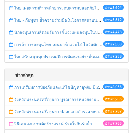
ไทย เผยความก้าวหน้ายกระดับความปลอดภัยในการทำงานสู่มาตรฐานสากล
อ่าน 8,604
ไทย - กัมพูชา ย้ำความร่วมมือในโอกาสสถาปนาความสัมพันธ์ทางการทูตครบรอบ 65 ปี
อ่าน 5,512
นักลงทุนเกาหลีตอบรับการชี้แจงแผนลงทุนในประเทศไทย
อ่าน 4,478
การค้าการลงทุนไทย-เดนมาร์กแจ่มใส โลจิสติกส์ไทยโดดเด่นในภูมิภาค
อ่าน 7,388
ไทยสนับสนุนทุกประเทศมีการพัฒนาอย่างมั่นคง มั่งคั่ง ยั่งยืน ในการประชุม Boao Forum for Asia
อ่าน 7,238
ข่าวล่าสุด
การเตรียมการป้องกันและแก้ไขปัญหาอุทกัย ปี 2561
อ่าน 8,956
จังหวัดพระนครศรีอยุธยา บูรณาการหน่วยงานที่เกี่ยวข้อง ลงพื้นที่จัดระเบียบและดำเนินมาตรการตามบทลงโทษสูงสุดกับผู้ประกอบการร้านค้าที่ยังฝ่าฝืนตั้งร้านค้ารุกล้ำเขตพื้นที่ทางหลวง เตรียมความปลอดภัยก่อนเทศกาลสงกรานต์
อ่าน 6,236
จังหวัดพระนครศรีอยุธยา ปล่อยแถวตำรวจ ทหาร ฝ่ายปกครอง กว่า 100 นาย ตรวจเข้มท่ารถสาธารณะ สถานีขนส่งรถโดยสาร วินรถตู้ และสถานีรถไฟ เตรียมรับมือเทศกาลสงกรานต์
อ่าน 7,787
วิธีเล่นสงกรานต์สร้างสรรค์ ร่วมใจกันรักน้ำ
อ่าน 7,765