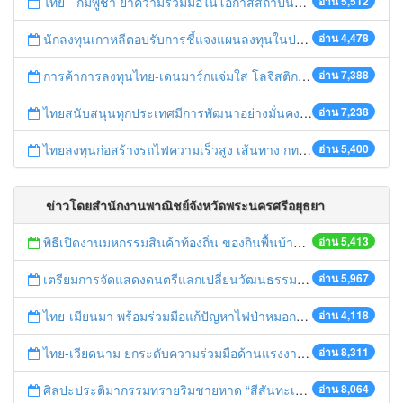
ไทย - กัมพูชา ย้ำความร่วมมือในโอกาสสถาปนาความสัมพันธ์ทางการทูตครบรอบ 65 ปี
อ่าน 5,512
นักลงทุนเกาหลีตอบรับการชี้แจงแผนลงทุนในประเทศไทย
อ่าน 4,478
การค้าการลงทุนไทย-เดนมาร์กแจ่มใส โลจิสติกส์ไทยโดดเด่นในภูมิภาค
อ่าน 7,388
ไทยสนับสนุนทุกประเทศมีการพัฒนาอย่างมั่นคง มั่งคั่ง ยั่งยืน ในการประชุม Boao Forum for Asia
อ่าน 7,238
ไทยลงทุนก่อสร้างรถไฟความเร็วสูง เส้นทาง กทม.-นครราชสีมา
อ่าน 5,400
ข่าวโดยสำนักงานพาณิชย์จังหวัดพระนครศรีอยุธยา
พิธีเปิดงานมหกรรมสินค้าท้องถิ่น ของกินพื้นบ้าน งานสรงน้ำหลวงปู่ทวด และเปิดศูนย์เครือข่ายธุรกิจ Biz Club จังหวัดพระนครศรีอยุธยา
อ่าน 5,413
เตรียมการจัดแสดงดนตรีแลกเปลี่ยนวัฒนธรรมไทย-บรูไนฯ "อาไล พาเพลิน”
อ่าน 5,967
ไทย-เมียนมา พร้อมร่วมมือแก้ปัญหาไฟป่าหมอกควัน เตรียมพร้อมเปิดช่องทางห้วยต้นนุ่นเป็นด่านถาวร
อ่าน 4,118
ไทย-เวียดนาม ยกระดับความร่วมมือด้านแรงงานระหว่างประเทศสู่การพัฒนาที่ยั่งยืน
อ่าน 8,311
ศิลปะประติมากรรมทรายริมชายหาด “สีสันทะเลชุมพร สู่อาเซียน”
อ่าน 8,064