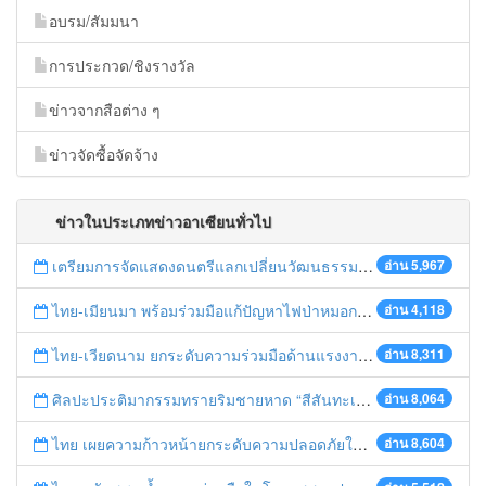
อบรม/สัมมนา
การประกวด/ชิงรางวัล
ข่าวจากสือต่าง ๆ
ข่าวจัดซื้อจัดจ้าง
ข่าวในประเภทข่าวอาเซียนทั่วไป
เตรียมการจัดแสดงดนตรีแลกเปลี่ยนวัฒนธรรมไทย-บรูไนฯ "อาไล พาเพลิน”
อ่าน 5,967
ไทย-เมียนมา พร้อมร่วมมือแก้ปัญหาไฟป่าหมอกควัน เตรียมพร้อมเปิดช่องทางห้วยต้นนุ่นเป็นด่านถาวร
อ่าน 4,118
ไทย-เวียดนาม ยกระดับความร่วมมือด้านแรงงานระหว่างประเทศสู่การพัฒนาที่ยั่งยืน
อ่าน 8,311
ศิลปะประติมากรรมทรายริมชายหาด “สีสันทะเลชุมพร สู่อาเซียน”
อ่าน 8,064
ไทย เผยความก้าวหน้ายกระดับความปลอดภัยในการทำงานสู่มาตรฐานสากล
อ่าน 8,604