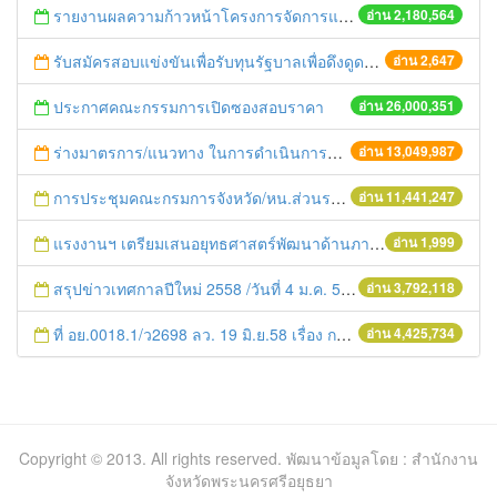
รายงานผลความก้าวหน้าโครงการจัดการแก้ไขปัญหาขยะ สัปดาห์ที่ 9/2558
อ่าน 2,180,564
รับสมัครสอบแข่งขันเพื่อรับทุนรัฐบาลเพื่อดึงดูดผู้มีศักยภาพสูงกำลังศึกษาในสถาบันในประเทศ ประจำปี 2556
อ่าน 2,647
ประกาศคณะกรรมการเปิดซองสอบราคา
อ่าน 26,000,351
ร่างมาตรการ/แนวทาง ในการดำเนินการประกอบการตรวจราชการแบบบูรณาการ
อ่าน 13,049,987
การประชุมคณะกรมการจังหวัด/หน.ส่วนราชการประจำเดือน มิถุนายน 2558
อ่าน 11,441,247
แรงงานฯ เตรียมเสนอยุทธศาสตร์พัฒนาด้านภาษาและวัฒนธรรมรองรับ AC
อ่าน 1,999
สรุปข่าวเทศกาลปีใหม่ 2558 /วันที่ 4 ม.ค. 58
อ่าน 3,792,118
ที่ อย.0018.1/ว2698 ลว. 19 มิ.ย.58 เรื่อง การแก้ไขปัญหาหนี้สินให้แก่เกษตรกร
อ่าน 4,425,734
Copyright © 2013. All rights reserved. พัฒนาข้อมูลโดย : สำนักงาน
จังหวัดพระนครศรีอยุธยา