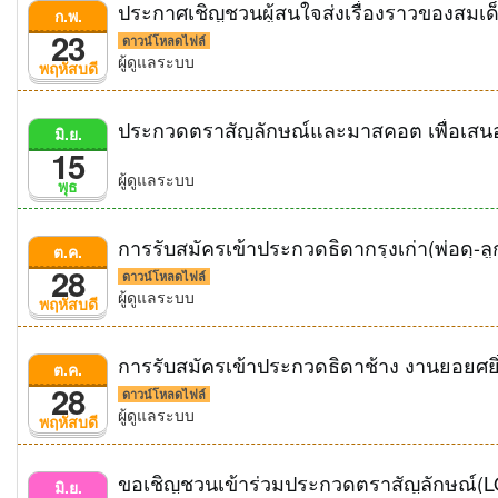
ประกาศเชิญชวนผู้สนใจส่งเรื่องราวของสม
ก.พ.
23
ดาวน์โหลดไฟล์
ผู้ดูแลระบบ
พฤหัสบดี
มิ.ย.
15
ผู้ดูแลระบบ
พุธ
ต.ค.
28
ดาวน์โหลดไฟล์
ผู้ดูแลระบบ
พฤหัสบดี
การรับสมัครเข้าประกวดธิดาช้าง งานยอยศ
ต.ค.
28
ดาวน์โหลดไฟล์
ผู้ดูแลระบบ
พฤหัสบดี
ขอเชิญชวนเข้าร่วมประกวดตราสัญลักษณ์
มิ.ย.