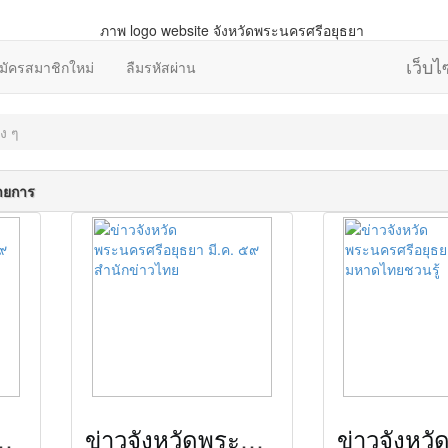
เว็บ
มัครสมาชิกใหม่
ลืมรหัสผ่าน
ง ๆ
รายการ
มี.ค. ๕๙ ATV เคเบิลเอทีวีอยุธยา
ข่าวจังหวัดพระนครศรีอยุธยา มี.ค. ๕๙ สำนักข่าวไทย