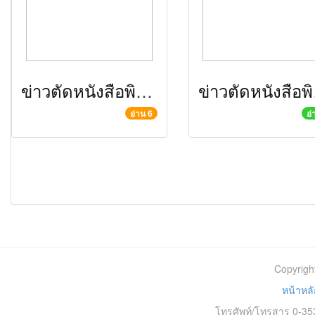
ข่าวตัดหนังสือพิมพ์ประจำวันที่ 31กรกฎาคม 2557
ข่าวตั
อ่าน 6
อ่
Copyrigh
หน้าหลั
โทรศัพท์/โทรสาร 0-353