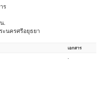
การ
 น.
พระนครศรีอยุธยา
เอกสาร
-