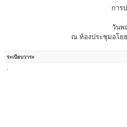
การป
วันพ
ณ ห้องประชุมอโยธย
ระเบียบวาระ
-