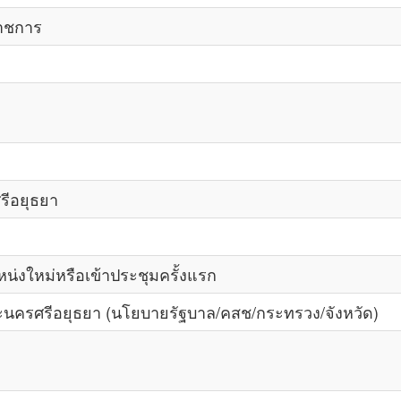
าชการ
ีอยุธยา
่งใหม่หรือเข้าประชุมครั้งแรก
รศรีอยุธยา (นโยบายรัฐบาล/คสช/กระทรวง/จังหวัด)