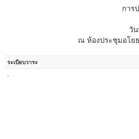
การป
วั
ณ ห้องประชุมอโยธย
ระเบียบวาระ
-