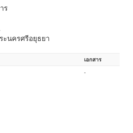
การ
.
พระนครศรีอยุธยา
เอกสาร
-