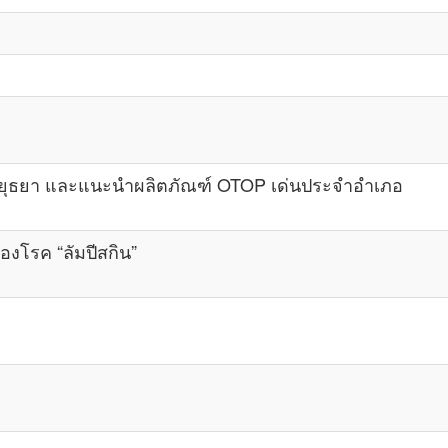
ุธยา และแนะนำผลิตภัณฑ์ OTOP เด่นประจำอำเภอ
โรค “ลัมปีสกิน”