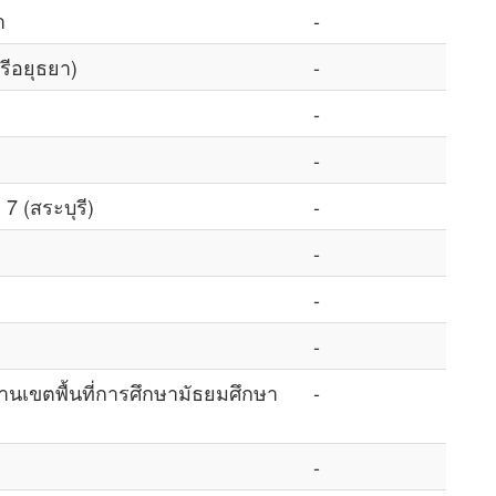
า
-
ีอยุธยา)
-
-
-
(สระบุรี)
-
-
-
-
นเขตพื้นที่การศึกษามัธยมศึกษา
-
-