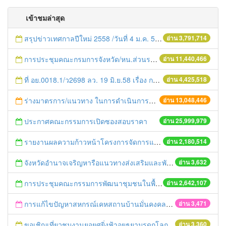
เข้าชมล่าสุด
สรุปข่าวเทศกาลปีใหม่ 2558 /วันที่ 4 ม.ค. 58
อ่าน 3,791,714
การประชุมคณะกรมการจังหวัด/หน.ส่วนราชการประจำเดือน มิถุนายน 2558
อ่าน 11,440,466
ที่ อย.0018.1/ว2698 ลว. 19 มิ.ย.58 เรื่อง การแก้ไขปัญหาหนี้สินให้แก่เกษตรกร
อ่าน 4,425,518
ร่างมาตรการ/แนวทาง ในการดำเนินการประกอบการตรวจราชการแบบบูรณาการ
อ่าน 13,048,446
ประกาศคณะกรรมการเปิดซองสอบราคา
อ่าน 25,999,979
รายงานผลความก้าวหน้าโครงการจัดการแก้ไขปัญหาขยะ สัปดาห์ที่ 9/2558
อ่าน 2,180,514
จังหวัดอำนาจเจริญหารือแนวทางส่งเสริมและพัฒนาการการค้าตามแนวชายแดน
อ่าน 3,632
การประชุมคณะกรรมการพัฒนาชุมชนในพื้นที่รอบโรงไฟฟ้า (คพรฟ.) ครั้งที่ 2/2558 กองทุนพัฒนาไฟฟ้าบริษัท โรจนะเพาเวอร์ จำกัด
อ่าน 2,642,107
การแก้ไขปัญหาสหกรณ์เคหสถานบ้านมั่นคงคลองสระบัว จำกัด กรณี มีปัญหาในการก่อสร้างบ้านพักอาศัยให้สมาชิก
อ่าน 3,471
ขอเชิญเที่ยวชมงานยอยศยิ่งฟ้าอยุธยามรดกโลกและงานกาชาด ประจำปี2559
อ่าน 3,360