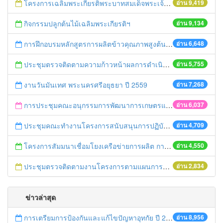
โครงการเฉลิมพระเกียรติพระบาทสมเด็จพระเจ้าอยู่หัว เนื่องในโอกาสมหามงคลเสด็จเถลิงถวัลยราชสมบัติครบ 70 ปี ฯ
อ่าน 9,419
กิจกรรมปลูกต้นไม้เฉลิมพระเกียรติฯ
อ่าน 9,134
การฝึกอบรมหลักสูตรการผลิตข้าวคุณภาพสูงต้นทุนต่ำ ปี 2559
อ่าน 6,648
ประชุมตรวจติดตามความก้าวหน้าผลการดำเนินงานขับเคลื่อนนโยบายของกระทรวงเกษตรและสหกรณ์แบบเบ็ดเสร็จ
อ่าน 5,755
งานวันมันเทศ พระนครศรีอยุธยา ปี 2559
อ่าน 7,268
การประชุมคณะอนุกรรมการพัฒนาการเกษตรและสหกรณ์จังหวัดพระนครศรีอยุธยา
อ่าน 6,037
ประชุมคณะทำงานโครงการสนับสนุนการปฏิบัติงานเฝ้าระวังและควบคุมมาตรฐานสินค้าเกษตรระดับจังหวัด
อ่าน 4,709
โครงการสัมมนาเชื่อมโยงเครือข่ายการผลิต การตลาดสินค้าเกษตรและอาหารปลอดภัย
อ่าน 4,550
ประชุมตรวจติดตามงานโครงการตามแผนการตรวจของผู้ตรวจราชการกระทรวงเกษตรและสหกรณ์ เขต 1
อ่าน 2,834
ข่าวล่าสุด
การเตรียมการป้องกันและแก้ไขปัญหาอุทกัย ปี 2561
อ่าน 8,956