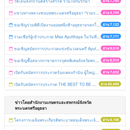
วิธีเล่นสงกรานต์สร้างสรรค์ ร่วมใจกันรักน้ำ
อ่าน 7,765
แขวงทางหลวงชนบทพระนครศรีอยุธยา "ร่วมรณรงค์ ขับช้า เปิดไฟหน้า คาดเข็มขัด" เทศกาลสงกรานต์ ปี 2561
อ่าน 4,104
ขอเชิญร่วมพิธีเปิดงานยอยศยิ่งฟ้าอยุธยามรดกโลก
อ่าน 7,122
ร่วมเชียร์ผู้เข้าประกวด Miss Ayutthaya ในวันที่ 15 ธันวาคม 2560
อ่าน 7,171
ขอเชิญสมัครการประกวดแข่งขันวงดนตรี Ayutthaya battle of the bands
อ่าน 9,510
ขอเชิญซื้อสลากกาชาดการกุศลพิเศษจังหวัดพระนครศรีอยุธยา 2560
อ่าน 8,510
เปิดรับสมัครการประกวดร้องเพลงกำนัน ผู้ใหญ่บ้าน ฯลฯ
อ่าน 7,832
เปิดรับสมัครการประกวด THE BEST TO BE NUMBER ONE
อ่าน 50,499
ข่าวโดยสำนักงานเกษตรและสหกรณ์จังหวัด
พระนครศรีอยุธยา
โครงการเฉลิมพระเกียรติพระบาทสมเด็จพระเจ้าอยู่หัว เนื่องในโอกาสมหามงคลเสด็จเถลิงถวัลยราชสมบัติครบ 70 ปี ฯ
อ่าน 6,106