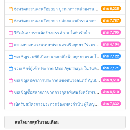
จังหวัดพระนครศรีอยุธยา บูรณาการหน่วยงานที่เกี่ยวข้อง ลงพื้นที่จัดระเบียบและดำเนินมาตรการตามบทลงโทษสูงสุดกับผู้ประกอบการร้านค้าที่ยังฝ่าฝืนตั้งร้านค้ารุกล้ำเขตพื้นที่ทางหลวง เตรียมความปลอดภัยก่อนเทศกาลสงกรานต์
อ่าน 6,235
จังหวัดพระนครศรีอยุธยา ปล่อยแถวตำรวจ ทหาร ฝ่ายปกครอง กว่า 100 นาย ตรวจเข้มท่ารถสาธารณะ สถานีขนส่งรถโดยสาร วินรถตู้ และสถานีรถไฟ เตรียมรับมือเทศกาลสงกรานต์
อ่าน 7,787
วิธีเล่นสงกรานต์สร้างสรรค์ ร่วมใจกันรักน้ำ
อ่าน 7,765
แขวงทางหลวงชนบทพระนครศรีอยุธยา "ร่วมรณรงค์ ขับช้า เปิดไฟหน้า คาดเข็มขัด" เทศกาลสงกรานต์ ปี 2561
อ่าน 4,104
ขอเชิญร่วมพิธีเปิดงานยอยศยิ่งฟ้าอยุธยามรดกโลก
อ่าน 7,122
ร่วมเชียร์ผู้เข้าประกวด Miss Ayutthaya ในวันที่ 15 ธันวาคม 2560
อ่าน 7,171
ขอเชิญสมัครการประกวดแข่งขันวงดนตรี Ayutthaya battle of the bands
อ่าน 9,510
ขอเชิญซื้อสลากกาชาดการกุศลพิเศษจังหวัดพระนครศรีอยุธยา 2560
อ่าน 8,510
เปิดรับสมัครการประกวดร้องเพลงกำนัน ผู้ใหญ่บ้าน ฯลฯ
อ่าน 7,832
สนใจมากสุดในรอบเดือน