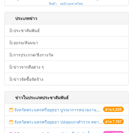
สินค้า
แม่บ้านมหาดไทย
ประเภทข่าว
ประชาสัมพันธ์
อบรม/สัมมนา
การประกวด/ชิงรางวัล
ข่าวจากสือต่าง ๆ
ข่าวจัดซื้อจัดจ้าง
ข่าวในประเภทประชาสัมพันธ์
จังหวัดพระนครศรีอยุธยา บูรณาการหน่วยงานที่เกี่ยวข้อง ลงพื้นที่จัดระเบียบและดำเนินมาตรการตามบทลงโทษสูงสุดกับผู้ประกอบการร้านค้าที่ยังฝ่าฝืนตั้งร้านค้ารุกล้ำเขตพื้นที่ทางหลวง เตรียมความปลอดภัยก่อนเทศกาลสงกรานต์
อ่าน 6,235
จังหวัดพระนครศรีอยุธยา ปล่อยแถวตำรวจ ทหาร ฝ่ายปกครอง กว่า 100 นาย ตรวจเข้มท่ารถสาธารณะ สถานีขนส่งรถโดยสาร วินรถตู้ และสถานีรถไฟ เตรียมรับมือเทศกาลสงกรานต์
อ่าน 7,787