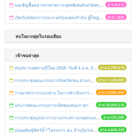
ขอเชิญซื้อสลากกาชาดการกุศลพิเศษจังหวัดพระนครศรีอยุธยา 2560
อ่าน 8,510
เปิดรับสมัครการประกวดร้องเพลงกำนัน ผู้ใหญ่บ้าน ฯลฯ
อ่าน 7,832
สนใจมากสุดในรอบเดือน
เข้าชมล่าสุด
สรุปข่าวเทศกาลปีใหม่ 2558 /วันที่ 4 ม.ค. 58
อ่าน 3,796,319
การประชุมคณะกรมการจังหวัด/หน.ส่วนราชการประจำเดือน มิถุนายน 2558
อ่าน 11,449,383
ร่างมาตรการ/แนวทาง ในการดำเนินการประกอบการตรวจราชการแบบบูรณาการ
อ่าน 13,064,550
ประกาศคณะกรรมการเปิดซองสอบราคา
อ่าน 26,004,216
การประชุมบูรณาการงานกระทรวงเกษตรและสหกรณ์สู่การปฏิบัติในระดับพื้นที่ ครั้งที่1/2558
อ่าน 533,286
ปล่อยพันธุ์สัตว์น้ำ"โครงการ ๕๐ ล้านกุ้ง/ปลา ฟื้นชีวิตใหม่ให้เจ้าพระยา
อ่าน 4,840,339