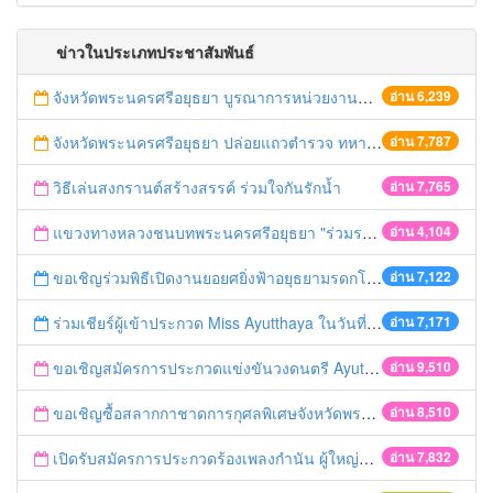
ข่าวในประเภทประชาสัมพันธ์
จังหวัดพระนครศรีอยุธยา บูรณาการหน่วยงานที่เกี่ยวข้อง ลงพื้นที่จัดระเบียบและดำเนินมาตรการตามบทลงโทษสูงสุดกับผู้ประกอบการร้านค้าที่ยังฝ่าฝืนตั้งร้านค้ารุกล้ำเขตพื้นที่ทางหลวง เตรียมความปลอดภัยก่อนเทศกาลสงกรานต์
อ่าน 6,239
จังหวัดพระนครศรีอยุธยา ปล่อยแถวตำรวจ ทหาร ฝ่ายปกครอง กว่า 100 นาย ตรวจเข้มท่ารถสาธารณะ สถานีขนส่งรถโดยสาร วินรถตู้ และสถานีรถไฟ เตรียมรับมือเทศกาลสงกรานต์
อ่าน 7,787
วิธีเล่นสงกรานต์สร้างสรรค์ ร่วมใจกันรักน้ำ
อ่าน 7,765
แขวงทางหลวงชนบทพระนครศรีอยุธยา "ร่วมรณรงค์ ขับช้า เปิดไฟหน้า คาดเข็มขัด" เทศกาลสงกรานต์ ปี 2561
อ่าน 4,104
ขอเชิญร่วมพิธีเปิดงานยอยศยิ่งฟ้าอยุธยามรดกโลก
อ่าน 7,122
ร่วมเชียร์ผู้เข้าประกวด Miss Ayutthaya ในวันที่ 15 ธันวาคม 2560
อ่าน 7,171
ขอเชิญสมัครการประกวดแข่งขันวงดนตรี Ayutthaya battle of the bands
อ่าน 9,510
ขอเชิญซื้อสลากกาชาดการกุศลพิเศษจังหวัดพระนครศรีอยุธยา 2560
อ่าน 8,510
เปิดรับสมัครการประกวดร้องเพลงกำนัน ผู้ใหญ่บ้าน ฯลฯ
อ่าน 7,832