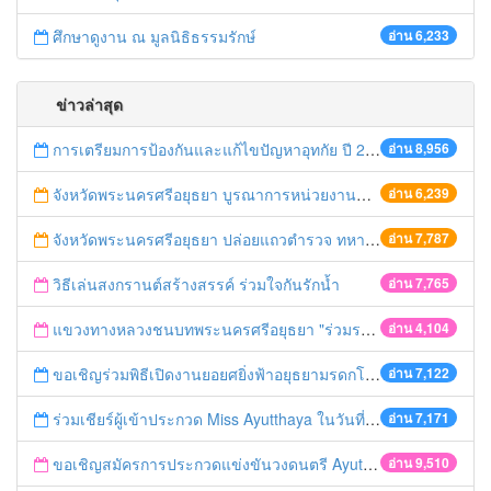
ศึกษาดูงาน ณ มูลนิธิธรรมรักษ์
อ่าน 6,233
ข่าวล่าสุด
การเตรียมการป้องกันและแก้ไขปัญหาอุทกัย ปี 2561
อ่าน 8,956
จังหวัดพระนครศรีอยุธยา บูรณาการหน่วยงานที่เกี่ยวข้อง ลงพื้นที่จัดระเบียบและดำเนินมาตรการตามบทลงโทษสูงสุดกับผู้ประกอบการร้านค้าที่ยังฝ่าฝืนตั้งร้านค้ารุกล้ำเขตพื้นที่ทางหลวง เตรียมความปลอดภัยก่อนเทศกาลสงกรานต์
อ่าน 6,239
จังหวัดพระนครศรีอยุธยา ปล่อยแถวตำรวจ ทหาร ฝ่ายปกครอง กว่า 100 นาย ตรวจเข้มท่ารถสาธารณะ สถานีขนส่งรถโดยสาร วินรถตู้ และสถานีรถไฟ เตรียมรับมือเทศกาลสงกรานต์
อ่าน 7,787
วิธีเล่นสงกรานต์สร้างสรรค์ ร่วมใจกันรักน้ำ
อ่าน 7,765
แขวงทางหลวงชนบทพระนครศรีอยุธยา "ร่วมรณรงค์ ขับช้า เปิดไฟหน้า คาดเข็มขัด" เทศกาลสงกรานต์ ปี 2561
อ่าน 4,104
ขอเชิญร่วมพิธีเปิดงานยอยศยิ่งฟ้าอยุธยามรดกโลก
อ่าน 7,122
ร่วมเชียร์ผู้เข้าประกวด Miss Ayutthaya ในวันที่ 15 ธันวาคม 2560
อ่าน 7,171
ขอเชิญสมัครการประกวดแข่งขันวงดนตรี Ayutthaya battle of the bands
อ่าน 9,510