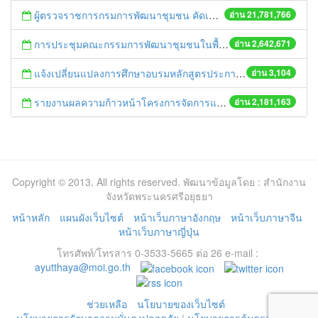
ผู้ตรวจราชการกรมการพัฒนาชุมชน คัดเลือกข้าราชการและลูกจ้างดีเด่น และหน่วยงานพัฒนาชุมชนใสสะอาด ประจำปี ๒๕๕๔
อ่าน 21,781,766
การประชุมคณะกรรมการพัฒนาชุมชนในพื้นที่รอบโรงไฟฟ้า (คพรฟ.) ครั้งที่ 2/2558 กองทุนพัฒนาไฟฟ้าบริษัท โรจนะเพาเวอร์ จำกัด
อ่าน 2,642,671
แจ้งเปลี่ยนแปลงการศึกษาอบรมหลักสูตรประกาศนียบัตรธรรมาภิบาลของผู้บริหารระดับกลาง รุ่นที่ 16
อ่าน 3,104
รายงานผลความก้าวหน้าโครงการจัดการแก้ไขปัญหาขยะ สัปดาห์ที่ 9/2558
อ่าน 2,181,163
Copyright © 2013. All rights reserved. พัฒนาข้อมูลโดย : สำนักงาน
จังหวัดพระนครศรีอยุธยา
หน้าหลัก
แผนผังเว็บไซต์
หน้าเว็บภาษาอังกฤษ
หน้าเว็บภาษาจีน
หน้าเว็บภาษาญี่ปุ่น
โทรศัพท์/โทรสาร 0-3533-5665 ต่อ 26 e-mail :
ayutthaya@moi.go.th
ช่วยเหลือ
นโยบายของเว็บไซต์