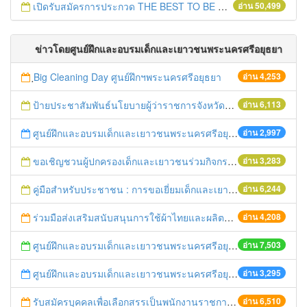
เปิดรับสมัครการประกวด THE BEST TO BE NUMBER ONE
อ่าน 50,499
ข่าวโดยศูนย์ฝึกและอบรมเด็กและเยาวชนพระนครศรีอยุธยา
ฺBig Cleaning Day ศูนย์ฝึกฯพระนครศรีอยุธยา
อ่าน 4,253
ป้ายประชาสัมพันธ์นโยบายผู้ว่าราชการจังหวัดพระนครศรีอยุธยา
อ่าน 6,113
ศูนย์ฝึกและอบรมเด็กและเยาวชนพระนครศรีอยุธยาขอเปลี่ยนแปลงวันเข้าเยี่ยมเด็กและเยาวชน
อ่าน 2,997
ขอเชิญชวนผู้ปกครองเด็กและเยาวชนร่วมกิจกรรม "ปั่นเพื่อพ่อ BIKE FOR DAD"
อ่าน 3,283
คู่มือสำหรับประชาชน : การขอเยี่ยมเด็กและเยาวชนในศูนย์ฝีกและอบรมเด็กและเยาวชนพระนครศรีอยุธยา
อ่าน 6,244
ร่วมมือส่งเสริมสนับสนุนการใช้ผ้าไทยและผลิตภัณฑ์จากผ้าไทย
อ่าน 4,208
ศูนย์ฝึกและอบรมเด็กและเยาวชนพระนครศรีอยุธยา จัดโครงการวันพ่อแห่งชาติ ในวันพฤหัสบดีที่ 4 ธันวาคม 2557
อ่าน 7,503
ศูนย์ฝึกและอบรมเด็กและเยาวชนพระนครศรีอยุธยาจัดอบรมเตรียมความพร้อมสู่อาเซียน
อ่าน 3,295
รับสมัครบุคคลเพื่อเลือกสรรเป็นพนักงานราชการทั่วไป ตำแหน่งพยาบาลวิชาชีพ (วุฒิปริญญาตรี)
อ่าน 6,510