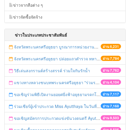
ข่าวจากสือต่าง ๆ
ข่าวจัดซื้อจัดจ้าง
ข่าวในประเภทประชาสัมพันธ์
จังหวัดพระนครศรีอยุธยา บูรณาการหน่วยงานที่เกี่ยวข้อง ลงพื้นที่จัดระเบียบและดำเนินมาตรการตามบทลงโทษสูงสุดกับผู้ประกอบการร้านค้าที่ยังฝ่าฝืนตั้งร้านค้ารุกล้ำเขตพื้นที่ทางหลวง เตรียมความปลอดภัยก่อนเทศกาลสงกรานต์
อ่าน 6,231
จังหวัดพระนครศรีอยุธยา ปล่อยแถวตำรวจ ทหาร ฝ่ายปกครอง กว่า 100 นาย ตรวจเข้มท่ารถสาธารณะ สถานีขนส่งรถโดยสาร วินรถตู้ และสถานีรถไฟ เตรียมรับมือเทศกาลสงกรานต์
อ่าน 7,784
วิธีเล่นสงกรานต์สร้างสรรค์ ร่วมใจกันรักน้ำ
อ่าน 7,762
แขวงทางหลวงชนบทพระนครศรีอยุธยา "ร่วมรณรงค์ ขับช้า เปิดไฟหน้า คาดเข็มขัด" เทศกาลสงกรานต์ ปี 2561
อ่าน 4,104
ขอเชิญร่วมพิธีเปิดงานยอยศยิ่งฟ้าอยุธยามรดกโลก
อ่าน 7,117
ร่วมเชียร์ผู้เข้าประกวด Miss Ayutthaya ในวันที่ 15 ธันวาคม 2560
อ่าน 7,168
ขอเชิญสมัครการประกวดแข่งขันวงดนตรี Ayutthaya battle of the bands
อ่าน 9,503
อ่าน 8,505