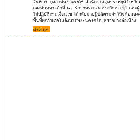
วันที่ ๓ กุมภาพันธ์ ๒๕๕๙ สำนักงานคุมประพฤติจังหวัด
กองพันทหารม้าที่ ๑๗ รักษาพระองค์ จังหวัดสระบุรี และผู้
ไม่ปฏิบัติตามเงื่อนไข ให้กลับมาปฏิบัติตามคำวินิจฉั
พื้นที่ทุกอำเภอในจังหวัดพระนครศรีอยุธยาอย่างต่อเนื่อง
คำค้นหา