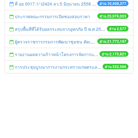
ที่ อย 0017.1/ว2424 ลว.5 มิถุนายน 2558 เรื่อง แจ้งกำหนดตรวจประเมินและให้คะแนนหน่วยงานที่สมัครเข้าร่วมโครงการพัฒนาหน่วยงานต้นแบบในการจัดตั้งศูนย์ข้อมูลข่าวสารของราชการฯ ประจำปีงบประมาณ พ.ศ. 2558
อ่าน 10,408,377
ประกาศคณะกรรมการเปิดซองสอบราคา
อ่าน 25,976,003
สรุปพื้นที่ที่ได้รับผลกระทบจากอุทกภัย ปี พ.ศ.2556 วันที่ 9 ต.ค.56
อ่าน 2,577
ผู้ตรวจราชการกรมการพัฒนาชุมชน คัดเลือกข้าราชการและลูกจ้างดีเด่น และหน่วยงานพัฒนาชุมชนใสสะอาด ประจำปี ๒๕๕๔
อ่าน 21,773,197
รายงานผลความก้าวหน้าโครงการจัดการแก้ไขปัญหาขยะ สัปดาห์ที่ 9/2558
อ่าน 2,175,821
การประชุมบูรณาการงานกระทรวงเกษตรและสหกรณ์สู่การปฏิบัติในระดับพื้นที่ ครั้งที่1/2558
อ่าน 532,566