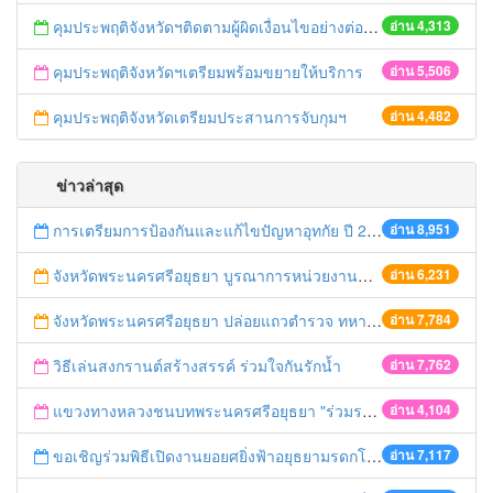
คุมประพฤติจังหวัดฯติดตามผู้ผิดเงื่อนไขอย่างต่อเนื่อง
อ่าน 4,313
คุมประพฤติจังหวัดฯเตรียมพร้อมขยายให้บริการ
อ่าน 5,506
คุมประพฤติจังหวัดเตรียมประสานการจับกุมฯ
อ่าน 4,482
ข่าวล่าสุด
การเตรียมการป้องกันและแก้ไขปัญหาอุทกัย ปี 2561
อ่าน 8,951
จังหวัดพระนครศรีอยุธยา บูรณาการหน่วยงานที่เกี่ยวข้อง ลงพื้นที่จัดระเบียบและดำเนินมาตรการตามบทลงโทษสูงสุดกับผู้ประกอบการร้านค้าที่ยังฝ่าฝืนตั้งร้านค้ารุกล้ำเขตพื้นที่ทางหลวง เตรียมความปลอดภัยก่อนเทศกาลสงกรานต์
อ่าน 6,231
จังหวัดพระนครศรีอยุธยา ปล่อยแถวตำรวจ ทหาร ฝ่ายปกครอง กว่า 100 นาย ตรวจเข้มท่ารถสาธารณะ สถานีขนส่งรถโดยสาร วินรถตู้ และสถานีรถไฟ เตรียมรับมือเทศกาลสงกรานต์
อ่าน 7,784
วิธีเล่นสงกรานต์สร้างสรรค์ ร่วมใจกันรักน้ำ
อ่าน 7,762
แขวงทางหลวงชนบทพระนครศรีอยุธยา "ร่วมรณรงค์ ขับช้า เปิดไฟหน้า คาดเข็มขัด" เทศกาลสงกรานต์ ปี 2561
อ่าน 4,104
ขอเชิญร่วมพิธีเปิดงานยอยศยิ่งฟ้าอยุธยามรดกโลก
อ่าน 7,117