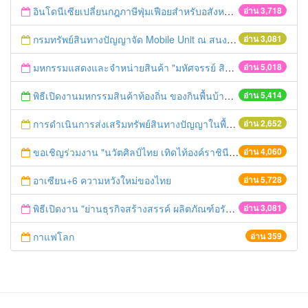
อินโดนีเซียเปลี่ยนกฎภาษีฟุ่มเฟือยสำหรับอสังหาริมทรัพย์
อ่าน 3,718
กรมทรัพย์สินทางปัญญาจัด Mobile Unit ณ สนง.พาณิชย์จังหวัดฯ วันที่ 4-5 กุมภาพันธ์ 2559 นี้
อ่าน 3,081
มหกรรมแสดงและจำหน่ายสินค้า "มหัศจรรย์ สินค้าภาคกลางและตะวันออก"
อ่าน 5,018
พิธีเปิดงานมหกรรมสินค้าท้องถิ่น ของกินพื้นบ้าน งานสรงน้ำหลวงปู่ทวด และเปิดศูนย์เครือข่ายธุรกิจ Biz Club จังหวัดพระนครศรีอยุธยา
อ่าน 5,414
การดำเนินการส่งเสริมทรัพย์สินทางปัญญาในพื้นที่จังหวัดพระนครศรีอยุธยา
อ่าน 2,652
ขอเชิญร่วมงาน "นวัตศิลป์ไทย เทิดไท้องค์ราชินี" ระหว่างวันที่ 8-12 สิงหาคม 2556 เวลา 10.00 - 20.00 น. ณ ศูนย์ส่งเสริมศิลปาชีพระหว่างประเทศ (องค์การมหาชน) อ.บางไทร จ.พระนครศรีอยุธยา
อ่าน 4,060
อาเซียน+6 ความหวังใหม่ของไทย
อ่าน 5,728
พิธีเปิดงาน "ย่านธุรกิจสร้างสรรค์ ผลิตภัณฑ์อรัญญิก หมู่บ้าน OTOP เพื่อการท่องเที่ยว"
อ่าน 3,081
กาแฟโลก
อ่าน 359