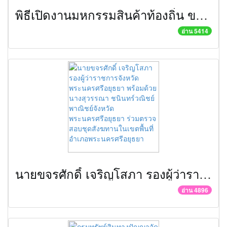
พิธีเปิดงานมหกรรมสินค้าท้องถิ่น ของกินพื้นบ้าน งานสรงน้ำหลวงปู่ทวด และเปิดศูนย์เครือข่ายธุรกิจ Biz Club จังหวัดพระนครศรีอยุธยา
อ่าน 5414
นายขจรศักดิ์ เจริญโสภา รองผู้ว่าราชการจังหวัดพระนครศรีอยุธยา พร้อมด้วยนางสุวรรณา ชนินทร์วณิชย์ พาณิชย์จังหวัดพระนครศรีอยุธยา ร่วมตรวจสอบชุดสังฆทานในเขตพื้นที่อำเภอพระนครศรีอยุธยา
อ่าน 4896