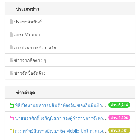
ประเภทข่าว
ประชาสัมพันธ์
อบรม/สัมมนา
การประกวด/ชิงรางวัล
ข่าวจากสือต่าง ๆ
ข่าวจัดซื้อจัดจ้าง
ข่าวล่าสุด
พิธีเปิดงานมหกรรมสินค้าท้องถิ่น ของกินพื้นบ้าน งานสรงน้ำหลวงปู่ทวด และเปิดศูนย์เครือข่ายธุรกิจ Biz Club จังหวัดพระนครศรีอยุธยา
อ่าน 5,414
นายขจรศักดิ์ เจริญโสภา รองผู้ว่าราชการจังหวัดพระนครศรีอยุธยา พร้อมด้วยนางสุวรรณา ชนินทร์วณิชย์ พาณิชย์จังหวัดพระนครศรีอยุธยา ร่วมตรวจสอบชุดสังฆทานในเขตพื้นที่อำเภอพระนครศรีอยุธยา
อ่าน 4,896
กรมทรัพย์สินทางปัญญาจัด Mobile Unit ณ สนง.พาณิชย์จังหวัดฯ วันที่ 4-5 กุมภาพันธ์ 2559 นี้
อ่าน 3,081