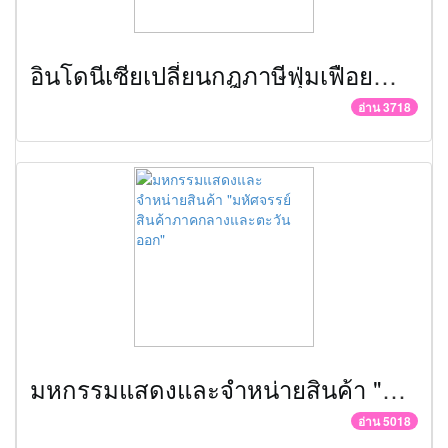
อินโดนีเซียเปลี่ยนกฎภาษีฟุ่มเฟือยสำหรับอสังหาริมทรัพย์
อ่าน 3718
มหกรรมแสดงและจำหน่ายสินค้า "มหัศจรรย์ สินค้าภาคกลางและตะวันออก"
อ่าน 5018