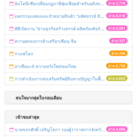
อินโดนีเซียเปลี่ยนกฎภาษีฟุ่มเฟือยสำหรับอสังหาริมทรัพย์
อ่าน 3,718
มหกรรมแสดงและจำหน่ายสินค้า "มหัศจรรย์ สินค้าภาคกลางและตะวันออก"
อ่าน 5,018
พิธีเปิดงาน "ย่านธุรกิจสร้างสรรค์ ผลิตภัณฑ์อรัญญิก หมู่บ้าน OTOP เพื่อการท่องเที่ยว"
อ่าน 3,081
ความตกลงการค้าเสรีอาเซียน-จีน
อ่าน 337
กาแฟโลก
อ่าน 359
อาเซียน+6 ความหวังใหม่ของไทย
อ่าน 5,728
การดำเนินการส่งเสริมทรัพย์สินทางปัญญาในพื้นที่จังหวัดพระนครศรีอยุธยา
อ่าน 2,652
สนใจมากสุดในรอบเดือน
เข้าชมล่าสุด
นายขจรศักดิ์ เจริญโสภา รองผู้ว่าราชการจังหวัดพระนครศรีอยุธยา พร้อมด้วยนางสุวรรณา ชนินทร์วณิชย์ พาณิชย์จังหวัดพระนครศรีอยุธยา ร่วมตรวจสอบชุดสังฆทานในเขตพื้นที่อำเภอพระนครศรีอยุธยา
อ่าน 4,896