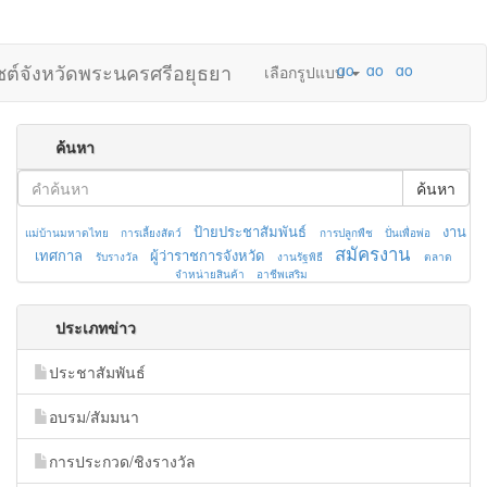
ไซต์จังหวัดพระนครศรีอยุธยา
เลือกรูปแบบ
ค้นหา
ค้นหา
ป้ายประชาสัมพันธ์
งาน
แม่บ้านมหาดไทย
การเลี้ยงสัตว์
การปลูกพืช
ปั่นเพื่อพ่อ
สมัครงาน
เทศกาล
ผู้ว่าราชการจังหวัด
รับรางวัล
งานรัฐพิธี
ตลาด
จำหน่ายสินค้า
อาชีพเสริม
ประเภทข่าว
ประชาสัมพันธ์
อบรม/สัมมนา
การประกวด/ชิงรางวัล