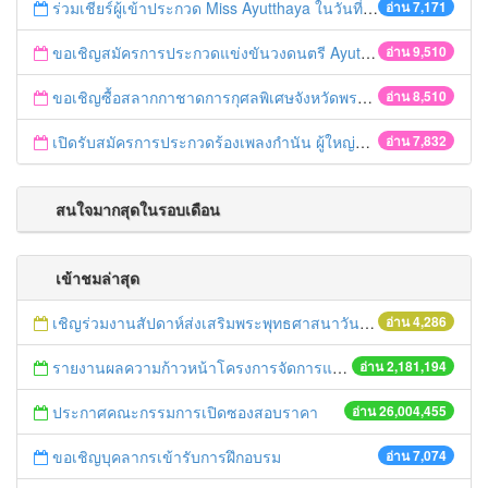
ร่วมเชียร์ผู้เข้าประกวด Miss Ayutthaya ในวันที่ 15 ธันวาคม 2560
อ่าน 7,171
ขอเชิญสมัครการประกวดแข่งขันวงดนตรี Ayutthaya battle of the bands
อ่าน 9,510
ขอเชิญซื้อสลากกาชาดการกุศลพิเศษจังหวัดพระนครศรีอยุธยา 2560
อ่าน 8,510
เปิดรับสมัครการประกวดร้องเพลงกำนัน ผู้ใหญ่บ้าน ฯลฯ
อ่าน 7,832
สนใจมากสุดในรอบเดือน
เข้าชมล่าสุด
เชิญร่วมงานสัปดาห์ส่งเสริมพระพุทธศาสนาวันวิสาขบูชา
อ่าน 4,286
รายงานผลความก้าวหน้าโครงการจัดการแก้ไขปัญหาขยะ สัปดาห์ที่ 9/2558
อ่าน 2,181,194
ประกาศคณะกรรมการเปิดซองสอบราคา
อ่าน 26,004,455
ขอเชิญบุคลากรเข้ารับการฝึกอบรม
อ่าน 7,074