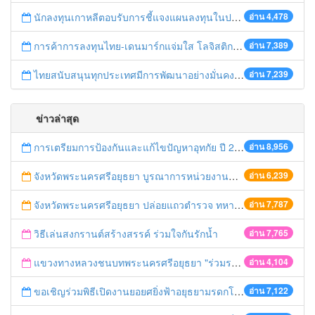
นักลงทุนเกาหลีตอบรับการชี้แจงแผนลงทุนในประเทศไทย
อ่าน 4,478
การค้าการลงทุนไทย-เดนมาร์กแจ่มใส โลจิสติกส์ไทยโดดเด่นในภูมิภาค
อ่าน 7,389
ไทยสนับสนุนทุกประเทศมีการพัฒนาอย่างมั่นคง มั่งคั่ง ยั่งยืน ในการประชุม Boao Forum for Asia
อ่าน 7,239
ข่าวล่าสุด
การเตรียมการป้องกันและแก้ไขปัญหาอุทกัย ปี 2561
อ่าน 8,956
จังหวัดพระนครศรีอยุธยา บูรณาการหน่วยงานที่เกี่ยวข้อง ลงพื้นที่จัดระเบียบและดำเนินมาตรการตามบทลงโทษสูงสุดกับผู้ประกอบการร้านค้าที่ยังฝ่าฝืนตั้งร้านค้ารุกล้ำเขตพื้นที่ทางหลวง เตรียมความปลอดภัยก่อนเทศกาลสงกรานต์
อ่าน 6,239
จังหวัดพระนครศรีอยุธยา ปล่อยแถวตำรวจ ทหาร ฝ่ายปกครอง กว่า 100 นาย ตรวจเข้มท่ารถสาธารณะ สถานีขนส่งรถโดยสาร วินรถตู้ และสถานีรถไฟ เตรียมรับมือเทศกาลสงกรานต์
อ่าน 7,787
วิธีเล่นสงกรานต์สร้างสรรค์ ร่วมใจกันรักน้ำ
อ่าน 7,765
แขวงทางหลวงชนบทพระนครศรีอยุธยา "ร่วมรณรงค์ ขับช้า เปิดไฟหน้า คาดเข็มขัด" เทศกาลสงกรานต์ ปี 2561
อ่าน 4,104
ขอเชิญร่วมพิธีเปิดงานยอยศยิ่งฟ้าอยุธยามรดกโลก
อ่าน 7,122