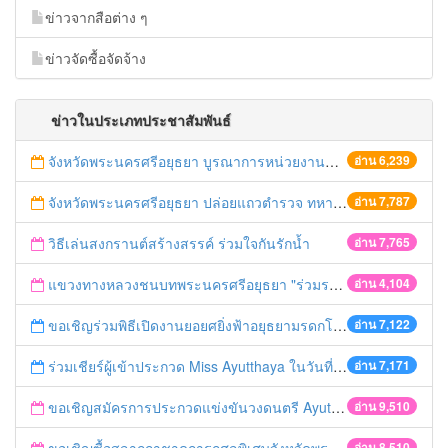
ข่าวจากสือต่าง ๆ
ข่าวจัดซื้อจัดจ้าง
ข่าวในประเภทประชาสัมพันธ์
จังหวัดพระนครศรีอยุธยา บูรณาการหน่วยงานที่เกี่ยวข้อง ลงพื้นที่จัดระเบียบและดำเนินมาตรการตามบทลงโทษสูงสุดกับผู้ประกอบการร้านค้าที่ยังฝ่าฝืนตั้งร้านค้ารุกล้ำเขตพื้นที่ทางหลวง เตรียมความปลอดภัยก่อนเทศกาลสงกรานต์
อ่าน 6,239
จังหวัดพระนครศรีอยุธยา ปล่อยแถวตำรวจ ทหาร ฝ่ายปกครอง กว่า 100 นาย ตรวจเข้มท่ารถสาธารณะ สถานีขนส่งรถโดยสาร วินรถตู้ และสถานีรถไฟ เตรียมรับมือเทศกาลสงกรานต์
อ่าน 7,787
วิธีเล่นสงกรานต์สร้างสรรค์ ร่วมใจกันรักน้ำ
อ่าน 7,765
แขวงทางหลวงชนบทพระนครศรีอยุธยา "ร่วมรณรงค์ ขับช้า เปิดไฟหน้า คาดเข็มขัด" เทศกาลสงกรานต์ ปี 2561
อ่าน 4,104
ขอเชิญร่วมพิธีเปิดงานยอยศยิ่งฟ้าอยุธยามรดกโลก
อ่าน 7,122
ร่วมเชียร์ผู้เข้าประกวด Miss Ayutthaya ในวันที่ 15 ธันวาคม 2560
อ่าน 7,171
ขอเชิญสมัครการประกวดแข่งขันวงดนตรี Ayutthaya battle of the bands
อ่าน 9,510
อ่าน 8,510