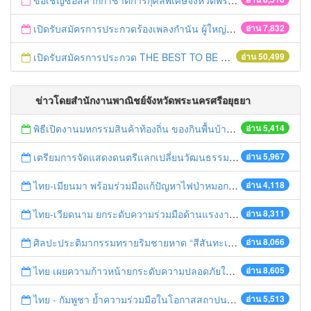
ขอเชิญซื้อสลากกาชาดการกุศลพิเศษจังหวัดพระนครศรีอยุธยา 2560
เปิดรับสมัครการประกวดร้องเพลงกำนัน ผู้ใหญ่บ้าน ฯลฯ
อ่าน 7,832
เปิดรับสมัครการประกวด THE BEST TO BE NUMBER ONE
อ่าน 50,499
ข่าวโดยสำนักงานพาณิชย์จังหวัดพระนครศรีอยุธยา
พิธีเปิดงานมหกรรมสินค้าท้องถิ่น ของกินพื้นบ้าน งานสรงน้ำหลวงปู่ทวด และเปิดศูนย์เครือข่ายธุรกิจ Biz Club จังหวัดพระนครศรีอยุธยา
อ่าน 5,414
เตรียมการจัดแสดงดนตรีแลกเปลี่ยนวัฒนธรรมไทย-บรูไนฯ "อาไล พาเพลิน”
อ่าน 5,967
ไทย-เมียนมา พร้อมร่วมมือแก้ปัญหาไฟป่าหมอกควัน เตรียมพร้อมเปิดช่องทางห้วยต้นนุ่นเป็นด่านถาวร
อ่าน 4,118
ไทย-เวียดนาม ยกระดับความร่วมมือด้านแรงงานระหว่างประเทศสู่การพัฒนาที่ยั่งยืน
อ่าน 8,311
ศิลปะประติมากรรมทรายริมชายหาด “สีสันทะเลชุมพร สู่อาเซียน”
อ่าน 8,066
ไทย เผยความก้าวหน้ายกระดับความปลอดภัยในการทำงานสู่มาตรฐานสากล
อ่าน 8,605
ไทย - กัมพูชา ย้ำความร่วมมือในโอกาสสถาปนาความสัมพันธ์ทางการทูตครบรอบ 65 ปี
อ่าน 5,513