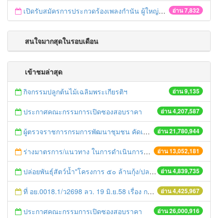
เปิดรับสมัครการประกวดร้องเพลงกำนัน ผู้ใหญ่บ้าน ฯลฯ
อ่าน 7,832
สนใจมากสุดในรอบเดือน
เข้าชมล่าสุด
กิจกรรมปลูกต้นไม้เฉลิมพระเกียรติฯ
อ่าน 9,135
ประกาศคณะกรรมการเปิดซองสอบราคา
อ่าน 4,207,587
ผู้ตรวจราชการกรมการพัฒนาชุมชน คัดเลือกข้าราชการและลูกจ้างดีเด่น และหน่วยงานพัฒนาชุมชนใสสะอาด ประจำปี ๒๕๕๔
อ่าน 21,780,944
ร่างมาตรการ/แนวทาง ในการดำเนินการประกอบการตรวจราชการแบบบูรณาการ
อ่าน 13,052,181
ปล่อยพันธุ์สัตว์น้ำ"โครงการ ๕๐ ล้านกุ้ง/ปลา ฟื้นชีวิตใหม่ให้เจ้าพระยา
อ่าน 4,839,735
ที่ อย.0018.1/ว2698 ลว. 19 มิ.ย.58 เรื่อง การแก้ไขปัญหาหนี้สินให้แก่เกษตรกร
อ่าน 4,425,967
ประกาศคณะกรรมการเปิดซองสอบราคา
อ่าน 26,000,916