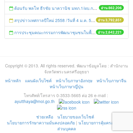
ต้อนรับ พลโท ธีรชัย นาควานิช มทภ.1/ผบ.กกล.รส.ทภ.1 และคณะ ในการตรวจเยี่ยมศูนย์ดำรงธรรมจังหวัดพระนครศรีอยุธยา
อ่าน 862,206
สรุปข่าวเทศกาลปีใหม่ 2558 /วันที่ 4 ม.ค. 58
อ่าน 3,792,851
การประชุมคณะกรรมการพัฒนาชุมชนในพื้นที่รอบโรงไฟฟ้า (คพรฟ.) ครั้งที่ 2/2558 กองทุนพัฒนาไฟฟ้าบริษัท โรจนะเพาเวอร์ จำกัด
อ่าน 2,642,221
Copyright © 2013. All rights reserved. พัฒนาข้อมูลโดย : สำนักงาน
จังหวัดพระนครศรีอยุธยา
หน้าหลัก
แผนผังเว็บไซต์
หน้าเว็บภาษาอังกฤษ
หน้าเว็บภาษาจีน
หน้าเว็บภาษาญี่ปุ่น
โทรศัพท์/โทรสาร 0-3533-5665 ต่อ 26 e-mail :
ayutthaya@moi.go.th
ช่วยเหลือ
นโยบายของเว็บไซต์
นโยบายการรักษาความมั่นคงปลอดภัย
|
นโยบายการคุ้มครองข้อมูล
ส่วนบุคคล