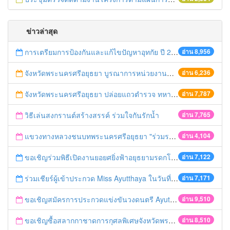
ข่าวล่าสุด
การเตรียมการป้องกันและแก้ไขปัญหาอุทกัย ปี 2561
อ่าน 8,956
จังหวัดพระนครศรีอยุธยา บูรณาการหน่วยงานที่เกี่ยวข้อง ลงพื้นที่จัดระเบียบและดำเนินมาตรการตามบทลงโทษสูงสุดกับผู้ประกอบการร้านค้าที่ยังฝ่าฝืนตั้งร้านค้ารุกล้ำเขตพื้นที่ทางหลวง เตรียมความปลอดภัยก่อนเทศกาลสงกรานต์
อ่าน 6,236
จังหวัดพระนครศรีอยุธยา ปล่อยแถวตำรวจ ทหาร ฝ่ายปกครอง กว่า 100 นาย ตรวจเข้มท่ารถสาธารณะ สถานีขนส่งรถโดยสาร วินรถตู้ และสถานีรถไฟ เตรียมรับมือเทศกาลสงกรานต์
อ่าน 7,787
วิธีเล่นสงกรานต์สร้างสรรค์ ร่วมใจกันรักน้ำ
อ่าน 7,765
แขวงทางหลวงชนบทพระนครศรีอยุธยา "ร่วมรณรงค์ ขับช้า เปิดไฟหน้า คาดเข็มขัด" เทศกาลสงกรานต์ ปี 2561
อ่าน 4,104
ขอเชิญร่วมพิธีเปิดงานยอยศยิ่งฟ้าอยุธยามรดกโลก
อ่าน 7,122
ร่วมเชียร์ผู้เข้าประกวด Miss Ayutthaya ในวันที่ 15 ธันวาคม 2560
อ่าน 7,171
ขอเชิญสมัครการประกวดแข่งขันวงดนตรี Ayutthaya battle of the bands
อ่าน 9,510
ขอเชิญซื้อสลากกาชาดการกุศลพิเศษจังหวัดพระนครศรีอยุธยา 2560
อ่าน 8,510