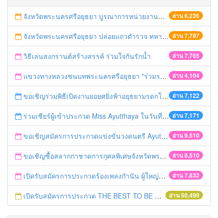
จังหวัดพระนครศรีอยุธยา บูรณาการหน่วยงานที่เกี่ยวข้อง ลงพื้นที่จัดระเบียบและดำเนินมาตรการตามบทลงโทษสูงสุดกับผู้ประกอบการร้านค้าที่ยังฝ่าฝืนตั้งร้านค้ารุกล้ำเขตพื้นที่ทางหลวง เตรียมความปลอดภัยก่อนเทศกาลสงกรานต์
อ่าน 6,236
จังหวัดพระนครศรีอยุธยา ปล่อยแถวตำรวจ ทหาร ฝ่ายปกครอง กว่า 100 นาย ตรวจเข้มท่ารถสาธารณะ สถานีขนส่งรถโดยสาร วินรถตู้ และสถานีรถไฟ เตรียมรับมือเทศกาลสงกรานต์
อ่าน 7,787
วิธีเล่นสงกรานต์สร้างสรรค์ ร่วมใจกันรักน้ำ
อ่าน 7,765
แขวงทางหลวงชนบทพระนครศรีอยุธยา "ร่วมรณรงค์ ขับช้า เปิดไฟหน้า คาดเข็มขัด" เทศกาลสงกรานต์ ปี 2561
อ่าน 4,104
ขอเชิญร่วมพิธีเปิดงานยอยศยิ่งฟ้าอยุธยามรดกโลก
อ่าน 7,122
ร่วมเชียร์ผู้เข้าประกวด Miss Ayutthaya ในวันที่ 15 ธันวาคม 2560
อ่าน 7,171
ขอเชิญสมัครการประกวดแข่งขันวงดนตรี Ayutthaya battle of the bands
อ่าน 9,510
ขอเชิญซื้อสลากกาชาดการกุศลพิเศษจังหวัดพระนครศรีอยุธยา 2560
อ่าน 8,510
เปิดรับสมัครการประกวดร้องเพลงกำนัน ผู้ใหญ่บ้าน ฯลฯ
อ่าน 7,832
เปิดรับสมัครการประกวด THE BEST TO BE NUMBER ONE
อ่าน 50,499