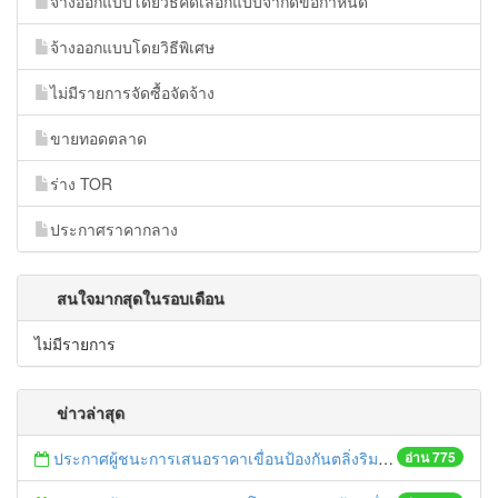
จ้างออกแบบโดยวิธีคัดเลือกแบบจำกัดข้อกำหนด
จ้างออกแบบโดยวิธีพิเศษ
ไม่มีรายการจัดซื้อจัดจ้าง
ขายทอดตลาด
ร่าง TOR
ประกาศราคากลาง
สนใจมากสุดในรอบเดือน
ไม่มีรายการ
ข่าวล่าสุด
ประกาศผู้ชนะการเสนอราคาเขื่อนป้องกันตลิ่งริมแม่น้ำป่าสัก บริเวณหมู่ที่ 12 ตำบลกะมัง อำเภอพระนครศรีอยุธยา จังหวัดพระนครศรีอยุธยา ความยาวไม่น้อยกว่า 80 เมตร ด้วยวิธีประกวดราคาอิเล็กทรอนิกส์ (e-bidding)
อ่าน 775