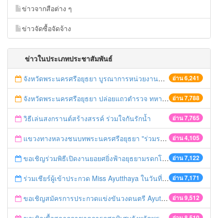
ข่าวจากสือต่าง ๆ
ข่าวจัดซื้อจัดจ้าง
ข่าวในประเภทประชาสัมพันธ์
จังหวัดพระนครศรีอยุธยา บูรณาการหน่วยงานที่เกี่ยวข้อง ลงพื้นที่จัดระเบียบและดำเนินมาตรการตามบทลงโทษสูงสุดกับผู้ประกอบการร้านค้าที่ยังฝ่าฝืนตั้งร้านค้ารุกล้ำเขตพื้นที่ทางหลวง เตรียมความปลอดภัยก่อนเทศกาลสงกรานต์
อ่าน 6,241
จังหวัดพระนครศรีอยุธยา ปล่อยแถวตำรวจ ทหาร ฝ่ายปกครอง กว่า 100 นาย ตรวจเข้มท่ารถสาธารณะ สถานีขนส่งรถโดยสาร วินรถตู้ และสถานีรถไฟ เตรียมรับมือเทศกาลสงกรานต์
อ่าน 7,788
วิธีเล่นสงกรานต์สร้างสรรค์ ร่วมใจกันรักน้ำ
อ่าน 7,765
แขวงทางหลวงชนบทพระนครศรีอยุธยา "ร่วมรณรงค์ ขับช้า เปิดไฟหน้า คาดเข็มขัด" เทศกาลสงกรานต์ ปี 2561
อ่าน 4,105
ขอเชิญร่วมพิธีเปิดงานยอยศยิ่งฟ้าอยุธยามรดกโลก
อ่าน 7,122
ร่วมเชียร์ผู้เข้าประกวด Miss Ayutthaya ในวันที่ 15 ธันวาคม 2560
อ่าน 7,171
ขอเชิญสมัครการประกวดแข่งขันวงดนตรี Ayutthaya battle of the bands
อ่าน 9,512
อ่าน 8,510