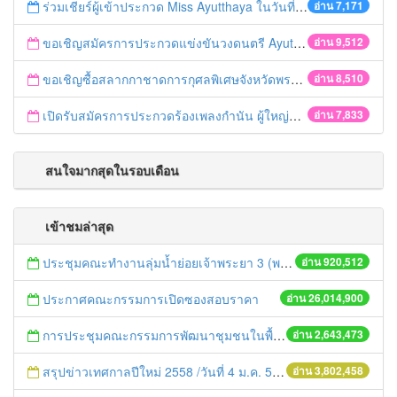
ร่วมเชียร์ผู้เข้าประกวด Miss Ayutthaya ในวันที่ 15 ธันวาคม 2560
อ่าน 7,171
ขอเชิญสมัครการประกวดแข่งขันวงดนตรี Ayutthaya battle of the bands
อ่าน 9,512
ขอเชิญซื้อสลากกาชาดการกุศลพิเศษจังหวัดพระนครศรีอยุธยา 2560
อ่าน 8,510
เปิดรับสมัครการประกวดร้องเพลงกำนัน ผู้ใหญ่บ้าน ฯลฯ
อ่าน 7,833
สนใจมากสุดในรอบเดือน
เข้าชมล่าสุด
ประชุมคณะทำงานลุ่มน้ำย่อยเจ้าพระยา 3 (พระนครศรีอยุธยา-ปทุมธานี) ครั้งที่ 1/2558
อ่าน 920,512
ประกาศคณะกรรมการเปิดซองสอบราคา
อ่าน 26,014,900
การประชุมคณะกรรมการพัฒนาชุมชนในพื้นที่รอบโรงไฟฟ้า (คพรฟ.) ครั้งที่ 2/2558 กองทุนพัฒนาไฟฟ้าบริษัท โรจนะเพาเวอร์ จำกัด
อ่าน 2,643,473
สรุปข่าวเทศกาลปีใหม่ 2558 /วันที่ 4 ม.ค. 58
อ่าน 3,802,458