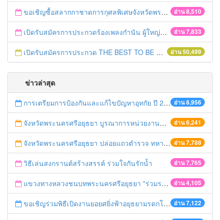
ขอเชิญซื้อสลากกาชาดการกุศลพิเศษจังหวัดพระนครศรีอยุธยา 2560
อ่าน 8,510
เปิดรับสมัครการประกวดร้องเพลงกำนัน ผู้ใหญ่บ้าน ฯลฯ
อ่าน 7,833
เปิดรับสมัครการประกวด THE BEST TO BE NUMBER ONE
อ่าน 50,499
ข่าวล่าสุด
การเตรียมการป้องกันและแก้ไขปัญหาอุทกัย ปี 2561
อ่าน 8,956
จังหวัดพระนครศรีอยุธยา บูรณาการหน่วยงานที่เกี่ยวข้อง ลงพื้นที่จัดระเบียบและดำเนินมาตรการตามบทลงโทษสูงสุดกับผู้ประกอบการร้านค้าที่ยังฝ่าฝืนตั้งร้านค้ารุกล้ำเขตพื้นที่ทางหลวง เตรียมความปลอดภัยก่อนเทศกาลสงกรานต์
อ่าน 6,241
จังหวัดพระนครศรีอยุธยา ปล่อยแถวตำรวจ ทหาร ฝ่ายปกครอง กว่า 100 นาย ตรวจเข้มท่ารถสาธารณะ สถานีขนส่งรถโดยสาร วินรถตู้ และสถานีรถไฟ เตรียมรับมือเทศกาลสงกรานต์
อ่าน 7,788
วิธีเล่นสงกรานต์สร้างสรรค์ ร่วมใจกันรักน้ำ
อ่าน 7,765
แขวงทางหลวงชนบทพระนครศรีอยุธยา "ร่วมรณรงค์ ขับช้า เปิดไฟหน้า คาดเข็มขัด" เทศกาลสงกรานต์ ปี 2561
อ่าน 4,105
ขอเชิญร่วมพิธีเปิดงานยอยศยิ่งฟ้าอยุธยามรดกโลก
อ่าน 7,122