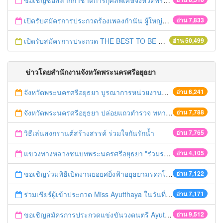
ขอเชิญซื้อสลากกาชาดการกุศลพิเศษจังหวัดพระนครศรีอยุธยา 2560
เปิดรับสมัครการประกวดร้องเพลงกำนัน ผู้ใหญ่บ้าน ฯลฯ
อ่าน 7,833
เปิดรับสมัครการประกวด THE BEST TO BE NUMBER ONE
อ่าน 50,499
ข่าวโดยสำนักงานจังหวัดพระนครศรีอยุธยา
จังหวัดพระนครศรีอยุธยา บูรณาการหน่วยงานที่เกี่ยวข้อง ลงพื้นที่จัดระเบียบและดำเนินมาตรการตามบทลงโทษสูงสุดกับผู้ประกอบการร้านค้าที่ยังฝ่าฝืนตั้งร้านค้ารุกล้ำเขตพื้นที่ทางหลวง เตรียมความปลอดภัยก่อนเทศกาลสงกรานต์
อ่าน 6,241
จังหวัดพระนครศรีอยุธยา ปล่อยแถวตำรวจ ทหาร ฝ่ายปกครอง กว่า 100 นาย ตรวจเข้มท่ารถสาธารณะ สถานีขนส่งรถโดยสาร วินรถตู้ และสถานีรถไฟ เตรียมรับมือเทศกาลสงกรานต์
อ่าน 7,788
วิธีเล่นสงกรานต์สร้างสรรค์ ร่วมใจกันรักน้ำ
อ่าน 7,765
แขวงทางหลวงชนบทพระนครศรีอยุธยา "ร่วมรณรงค์ ขับช้า เปิดไฟหน้า คาดเข็มขัด" เทศกาลสงกรานต์ ปี 2561
อ่าน 4,105
ขอเชิญร่วมพิธีเปิดงานยอยศยิ่งฟ้าอยุธยามรดกโลก
อ่าน 7,122
ร่วมเชียร์ผู้เข้าประกวด Miss Ayutthaya ในวันที่ 15 ธันวาคม 2560
อ่าน 7,171
ขอเชิญสมัครการประกวดแข่งขันวงดนตรี Ayutthaya battle of the bands
อ่าน 9,512