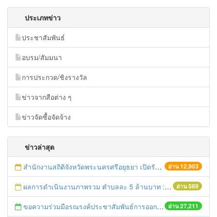
ประเภทข่าว
ประชาสัมพันธ์
อบรม/สัมมนา
การประกวด/ชิงรางวัล
ข่าวจากสือต่าง ๆ
ข่าวจัดซื้อจัดจ้าง
ข่าวล่าสุด
สำนักงานสถิติจังหวัดพระนครศรีอยุธยา เปิดรับสมัครบุคคลเพื่อคัดเลือกเป็นลูกจ้างชั่วคราว
อ่าน 12,903
ผลการดำเนินงานภาพรวม ตำบลละ 5 ล้านบาท : 3 สิงหาคม 2559
อ่าน 589
ขอความร่วมมือรณรงค์ประชาสัมพันธ์การออกเสียงประชามติ
อ่าน 27,211