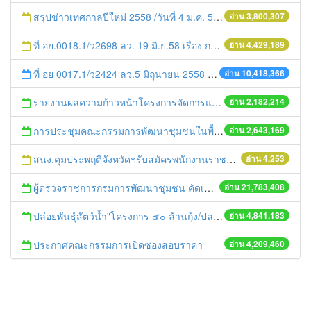
สรุปข่าวเทศกาลปีใหม่ 2558 /วันที่ 4 ม.ค. 58
อ่าน 3,800,307
ที่ อย.0018.1/ว2698 ลว. 19 มิ.ย.58 เรื่อง การแก้ไขปัญหาหนี้สินให้แก่เกษตรกร
อ่าน 4,429,189
ที่ อย 0017.1/ว2424 ลว.5 มิถุนายน 2558 เรื่อง แจ้งกำหนดตรวจประเมินและให้คะแนนหน่วยงานที่สมัครเข้าร่วมโครงการพัฒนาหน่วยงานต้นแบบในการจัดตั้งศูนย์ข้อมูลข่าวสารของราชการฯ ประจำปีงบประมาณ พ.ศ. 2558
อ่าน 10,418,366
รายงานผลความก้าวหน้าโครงการจัดการแก้ไขปัญหาขยะ สัปดาห์ที่ 9/2558
อ่าน 2,182,214
การประชุมคณะกรรมการพัฒนาชุมชนในพื้นที่รอบโรงไฟฟ้า (คพรฟ.) ครั้งที่ 2/2558 กองทุนพัฒนาไฟฟ้าบริษัท โรจนะเพาเวอร์ จำกัด
อ่าน 2,643,169
สนง.คุมประพฤติจังหวัดฯรับสมัครพนักงานราชการ
อ่าน 4,253
ผู้ตรวจราชการกรมการพัฒนาชุมชน คัดเลือกข้าราชการและลูกจ้างดีเด่น และหน่วยงานพัฒนาชุมชนใสสะอาด ประจำปี ๒๕๕๔
อ่าน 21,783,408
ปล่อยพันธุ์สัตว์น้ำ"โครงการ ๕๐ ล้านกุ้ง/ปลา ฟื้นชีวิตใหม่ให้เจ้าพระยา
อ่าน 4,841,183
ประกาศคณะกรรมการเปิดซองสอบราคา
อ่าน 4,209,460