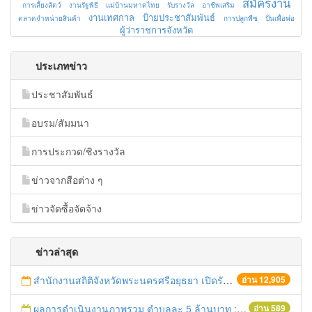
สมัครงาน
การเลี้ยงสัตว์
งานรัฐพิธี
แม่บ้านมหาดไทย
รับรางวัล
อาชีพเสริม
งานเทศกาล
ป้ายประชาสัมพันธ์
ตลาดจำหน่ายสินค้า
การปลูกพืช
ปั่นเพื่อพ่อ
ผู้ว่าราชการจังหวัด
ประเภทข่าว
ประชาสัมพันธ์
อบรม/สัมมนา
การประกวด/ชิงรางวัล
ข่าวจากสือต่าง ๆ
ข่าวจัดซื้อจัดจ้าง
ข่าวล่าสุด
สำนักงานสถิติจังหวัดพระนครศรีอยุธยา เปิดรับสมัครบุคคลเพื่อคัดเลือกเป็นลูกจ้างชั่วคราว
อ่าน 12,905
ผลการดำเนินงานภาพรวม ตำบลละ 5 ล้านบาท : 3 สิงหาคม 2559
อ่าน 589