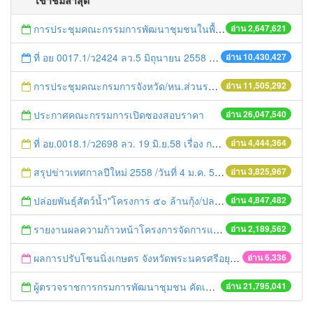
เข้าชมล่าสุด
การประชุมคณะกรรมการพัฒนาชุมชนในพื้นที่รอบโรงไฟฟ้า (คพรฟ.) ครั้งที่ 2/2558 กองทุนพัฒนาไฟฟ้าบริษัท โรจนะเพาเวอร์ จำกัด
อ่าน 2,647,621
ที่ อย 0017.1/ว2424 ลว.5 มิถุนายน 2558 เรื่อง แจ้งกำหนดตรวจประเมินและให้คะแนนหน่วยงานที่สมัครเข้าร่วมโครงการพัฒนาหน่วยงานต้นแบบในการจัดตั้งศูนย์ข้อมูลข่าวสารของราชการฯ ประจำปีงบประมาณ พ.ศ. 2558
อ่าน 10,430,427
การประชุมคณะกรมการจังหวัด/หน.ส่วนราชการประจำเดือน มิถุนายน 2558
อ่าน 11,505,292
ประกาศคณะกรรมการเปิดซองสอบราคา
อ่าน 26,047,540
ที่ อย.0018.1/ว2698 ลว. 19 มิ.ย.58 เรื่อง การแก้ไขปัญหาหนี้สินให้แก่เกษตรกร
อ่าน 4,444,364
สรุปข่าวเทศกาลปีใหม่ 2558 /วันที่ 4 ม.ค. 58
อ่าน 3,825,967
ปล่อยพันธุ์สัตว์น้ำ"โครงการ ๕๐ ล้านกุ้ง/ปลา ฟื้นชีวิตใหม่ให้เจ้าพระยา
อ่าน 4,847,482
รายงานผลความก้าวหน้าโครงการจัดการแก้ไขปัญหาขยะ สัปดาห์ที่ 9/2558
อ่าน 2,189,562
ผลการปรับโซนนิ่งเกษตร จังหวัดพระนครศรีอยุธยา
อ่าน 6,336
ผู้ตรวจราชการกรมการพัฒนาชุมชน คัดเลือกข้าราชการและลูกจ้างดีเด่น และหน่วยงานพัฒนาชุมชนใสสะอาด ประจำปี ๒๕๕๔
อ่าน 21,795,041