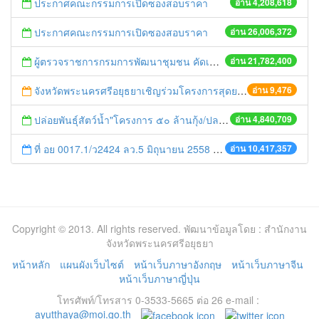
ประกาศคณะกรรมการเปิดซองสอบราคา
อ่าน 4,208,618
ประกาศคณะกรรมการเปิดซองสอบราคา
อ่าน 26,006,372
ผู้ตรวจราชการกรมการพัฒนาชุมชน คัดเลือกข้าราชการและลูกจ้างดีเด่น และหน่วยงานพัฒนาชุมชนใสสะอาด ประจำปี ๒๕๕๔
อ่าน 21,782,400
จังหวัดพระนครศรีอยุธยาเชิญร่วมโครงการสุดยอดเอสเอ็มอีจังหวัด (SME Provincial Champions)
อ่าน 9,476
ปล่อยพันธุ์สัตว์น้ำ"โครงการ ๕๐ ล้านกุ้ง/ปลา ฟื้นชีวิตใหม่ให้เจ้าพระยา
อ่าน 4,840,709
ที่ อย 0017.1/ว2424 ลว.5 มิถุนายน 2558 เรื่อง แจ้งกำหนดตรวจประเมินและให้คะแนนหน่วยงานที่สมัครเข้าร่วมโครงการพัฒนาหน่วยงานต้นแบบในการจัดตั้งศูนย์ข้อมูลข่าวสารของราชการฯ ประจำปีงบประมาณ พ.ศ. 2558
อ่าน 10,417,357
Copyright © 2013. All rights reserved. พัฒนาข้อมูลโดย : สำนักงาน
จังหวัดพระนครศรีอยุธยา
หน้าหลัก
แผนผังเว็บไซต์
หน้าเว็บภาษาอังกฤษ
หน้าเว็บภาษาจีน
หน้าเว็บภาษาญี่ปุ่น
โทรศัพท์/โทรสาร 0-3533-5665 ต่อ 26 e-mail :
ayutthaya@moi.go.th