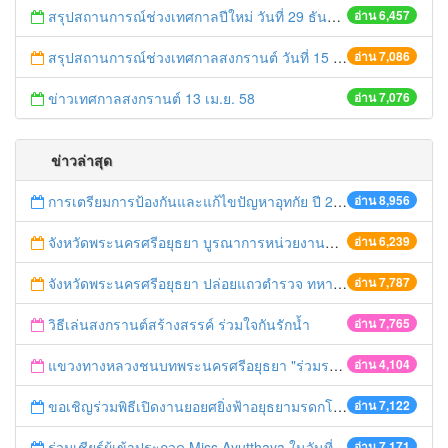
สรุปสถานการณ์ช่วงเทศกาลปีใหม่ วันที่ 29 ธันวาคม 2558
อ่าน 6,457
สรุปสถานการณ์ช่วงเทศกาลสงกรานต์ วันที่ 15 เมษายน 2558
อ่าน 7,086
ข่าวเทศกาลสงกรานต์ 13 เม.ย. 58
อ่าน 7,076
ข่าวล่าสุด
การเตรียมการป้องกันและแก้ไขปัญหาอุทกัย ปี 2561
อ่าน 8,956
จังหวัดพระนครศรีอยุธยา บูรณาการหน่วยงานที่เกี่ยวข้อง ลงพื้นที่จัดระเบียบและดำเนินมาตรการตามบทลงโทษสูงสุดกับผู้ประกอบการร้านค้าที่ยังฝ่าฝืนตั้งร้านค้ารุกล้ำเขตพื้นที่ทางหลวง เตรียมความปลอดภัยก่อนเทศกาลสงกรานต์
อ่าน 6,239
จังหวัดพระนครศรีอยุธยา ปล่อยแถวตำรวจ ทหาร ฝ่ายปกครอง กว่า 100 นาย ตรวจเข้มท่ารถสาธารณะ สถานีขนส่งรถโดยสาร วินรถตู้ และสถานีรถไฟ เตรียมรับมือเทศกาลสงกรานต์
อ่าน 7,787
วิธีเล่นสงกรานต์สร้างสรรค์ ร่วมใจกันรักน้ำ
อ่าน 7,765
แขวงทางหลวงชนบทพระนครศรีอยุธยา "ร่วมรณรงค์ ขับช้า เปิดไฟหน้า คาดเข็มขัด" เทศกาลสงกรานต์ ปี 2561
อ่าน 4,104
ขอเชิญร่วมพิธีเปิดงานยอยศยิ่งฟ้าอยุธยามรดกโลก
อ่าน 7,122
ร่วมเชียร์ผู้เข้าประกวด Miss Ayutthaya ในวันที่ 15 ธันวาคม 2560
อ่าน 7,171