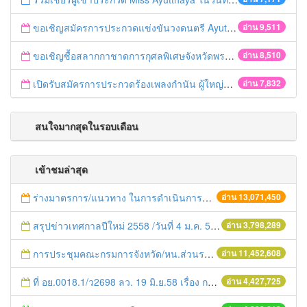
ขอเชิญสมัครการประกวดแข่งขันวงดนตรี Ayutthaya battle of the bands
อ่าน 9,511
ขอเชิญซื้อสลากกาชาดการกุศลพิเศษจังหวัดพระนครศรีอยุธยา 2560
อ่าน 8,510
เปิดรับสมัครการประกวดร้องเพลงกำนัน ผู้ใหญ่บ้าน ฯลฯ
อ่าน 7,832
สนใจมากสุดในรอบเดือน
เข้าชมล่าสุด
ร่างมาตรการ/แนวทาง ในการดำเนินการประกอบการตรวจราชการแบบบูรณาการ
อ่าน 13,071,450
สรุปข่าวเทศกาลปีใหม่ 2558 /วันที่ 4 ม.ค. 58
อ่าน 3,798,289
การประชุมคณะกรมการจังหวัด/หน.ส่วนราชการประจำเดือน มิถุนายน 2558
อ่าน 11,452,608
ที่ อย.0018.1/ว2698 ลว. 19 มิ.ย.58 เรื่อง การแก้ไขปัญหาหนี้สินให้แก่เกษตรกร
อ่าน 4,427,725