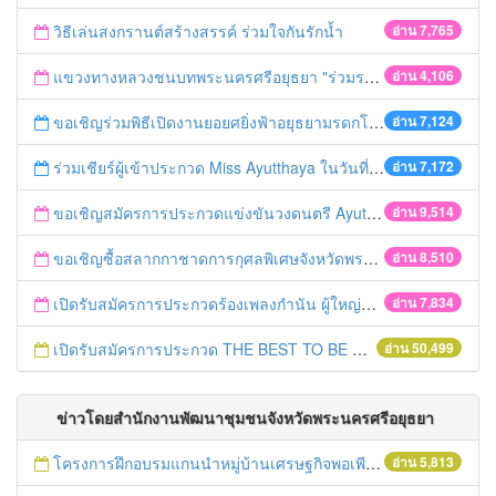
วิธีเล่นสงกรานต์สร้างสรรค์ ร่วมใจกันรักน้ำ
อ่าน 7,765
แขวงทางหลวงชนบทพระนครศรีอยุธยา "ร่วมรณรงค์ ขับช้า เปิดไฟหน้า คาดเข็มขัด" เทศกาลสงกรานต์ ปี 2561
อ่าน 4,106
ขอเชิญร่วมพิธีเปิดงานยอยศยิ่งฟ้าอยุธยามรดกโลก
อ่าน 7,124
ร่วมเชียร์ผู้เข้าประกวด Miss Ayutthaya ในวันที่ 15 ธันวาคม 2560
อ่าน 7,172
ขอเชิญสมัครการประกวดแข่งขันวงดนตรี Ayutthaya battle of the bands
อ่าน 9,514
ขอเชิญซื้อสลากกาชาดการกุศลพิเศษจังหวัดพระนครศรีอยุธยา 2560
อ่าน 8,510
เปิดรับสมัครการประกวดร้องเพลงกำนัน ผู้ใหญ่บ้าน ฯลฯ
อ่าน 7,834
เปิดรับสมัครการประกวด THE BEST TO BE NUMBER ONE
อ่าน 50,499
ข่าวโดยสำนักงานพัฒนาชุมชนจังหวัดพระนครศรีอยุธยา
โครงการฝึกอบรมแกนนำหมู่บ้านเศรษฐกิจพอเพียงต้นแบบ
อ่าน 5,813