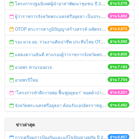
โครงการปฐมนิเทศผู้นำอาสาพัฒนาชุมชน ปี 2558
อ่าน 5,576
ผู้ว่าราชการจังหวัดพระนครศรีอยุธยา เป็นประธานเปิดโครงการเพิ่มประสิทธิภาพแนวทางการดำเนินยุทธศาสตร์ฯ ปี 2558
อ่าน 5,892
OTOP ตระการตาภูมิปัญญาสร้างสรรค์ มหัศจรรย์สินค้า “กลุ่มจังหวัดภาคกลางตอนบน 1”
อ่าน 4,873
รอง ผวจ.อย. ร่วมงานศิลปาชีพ ประทีปไทย OTOP ก้าวไกลด้วยพระบารมี
อ่าน 5,592
แสดงความยินดี ท่านรองผู้ว่าราชการจังหวัดพระนครศรีอยุธยาคนใหม่
อ่าน 6,605
อวยพร ท่านรองผวจ.
อ่าน 7,183
อวยพรปีใหม่
อ่าน 7,754
“โครงการทำดีถวายพ่อ ฟื้นฟูอยุธยา” ทอดผ้าป่ามหากุศลหาทุนช่วยเหลือวัด และชุมชนที่ประสบอุทกภัย
อ่าน 4,521
จังหวัดพระนครศรีอยุธยา ต้อนรับเอกอัครราชทูตเดนมาร์ก
อ่าน 5,462
ข่าวล่าสุด
การเตรียมการป้องกันและแก้ไขปัญหาอุทกัย ปี 2561
อ่าน 8,957