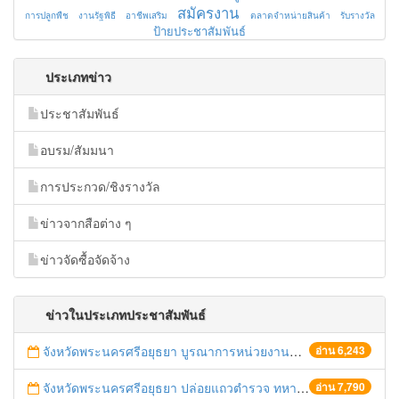
สมัครงาน
การปลูกพืช
งานรัฐพิธี
อาชีพเสริม
ตลาดจำหน่ายสินค้า
รับรางวัล
ป้ายประชาสัมพันธ์
ประเภทข่าว
ประชาสัมพันธ์
อบรม/สัมมนา
การประกวด/ชิงรางวัล
ข่าวจากสือต่าง ๆ
ข่าวจัดซื้อจัดจ้าง
ข่าวในประเภทประชาสัมพันธ์
จังหวัดพระนครศรีอยุธยา บูรณาการหน่วยงานที่เกี่ยวข้อง ลงพื้นที่จัดระเบียบและดำเนินมาตรการตามบทลงโทษสูงสุดกับผู้ประกอบการร้านค้าที่ยังฝ่าฝืนตั้งร้านค้ารุกล้ำเขตพื้นที่ทางหลวง เตรียมความปลอดภัยก่อนเทศกาลสงกรานต์
อ่าน 6,243
จังหวัดพระนครศรีอยุธยา ปล่อยแถวตำรวจ ทหาร ฝ่ายปกครอง กว่า 100 นาย ตรวจเข้มท่ารถสาธารณะ สถานีขนส่งรถโดยสาร วินรถตู้ และสถานีรถไฟ เตรียมรับมือเทศกาลสงกรานต์
อ่าน 7,790