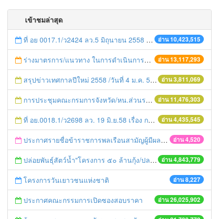
เข้าชมล่าสุด
ที่ อย 0017.1/ว2424 ลว.5 มิถุนายน 2558 เรื่อง แจ้งกำหนดตรวจประเมินและให้คะแนนหน่วยงานที่สมัครเข้าร่วมโครงการพัฒนาหน่วยงานต้นแบบในการจัดตั้งศูนย์ข้อมูลข่าวสารของราชการฯ ประจำปีงบประมาณ พ.ศ. 2558
อ่าน 10,423,515
ร่างมาตรการ/แนวทาง ในการดำเนินการประกอบการตรวจราชการแบบบูรณาการ
อ่าน 13,117,293
สรุปข่าวเทศกาลปีใหม่ 2558 /วันที่ 4 ม.ค. 58
อ่าน 3,811,069
การประชุมคณะกรมการจังหวัด/หน.ส่วนราชการประจำเดือน มิถุนายน 2558
อ่าน 11,476,303
ที่ อย.0018.1/ว2698 ลว. 19 มิ.ย.58 เรื่อง การแก้ไขปัญหาหนี้สินให้แก่เกษตรกร
อ่าน 4,435,545
ประกาศรายชื่อข้าราชการพลเรือนสามัญผู้มีผลการปฏิบัติราชการอบู่ในระดับดีเด่นและดีมาก
อ่าน 4,520
ปล่อยพันธุ์สัตว์น้ำ"โครงการ ๕๐ ล้านกุ้ง/ปลา ฟื้นชีวิตใหม่ให้เจ้าพระยา
อ่าน 4,843,779
โครงการวันเยาวชนแห่งชาติ
อ่าน 8,227
ประกาศคณะกรรมการเปิดซองสอบราคา
อ่าน 26,025,902