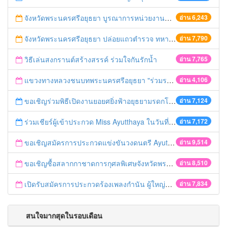
จังหวัดพระนครศรีอยุธยา บูรณาการหน่วยงานที่เกี่ยวข้อง ลงพื้นที่จัดระเบียบและดำเนินมาตรการตามบทลงโทษสูงสุดกับผู้ประกอบการร้านค้าที่ยังฝ่าฝืนตั้งร้านค้ารุกล้ำเขตพื้นที่ทางหลวง เตรียมความปลอดภัยก่อนเทศกาลสงกรานต์
อ่าน 6,243
จังหวัดพระนครศรีอยุธยา ปล่อยแถวตำรวจ ทหาร ฝ่ายปกครอง กว่า 100 นาย ตรวจเข้มท่ารถสาธารณะ สถานีขนส่งรถโดยสาร วินรถตู้ และสถานีรถไฟ เตรียมรับมือเทศกาลสงกรานต์
อ่าน 7,790
วิธีเล่นสงกรานต์สร้างสรรค์ ร่วมใจกันรักน้ำ
อ่าน 7,765
แขวงทางหลวงชนบทพระนครศรีอยุธยา "ร่วมรณรงค์ ขับช้า เปิดไฟหน้า คาดเข็มขัด" เทศกาลสงกรานต์ ปี 2561
อ่าน 4,106
ขอเชิญร่วมพิธีเปิดงานยอยศยิ่งฟ้าอยุธยามรดกโลก
อ่าน 7,124
ร่วมเชียร์ผู้เข้าประกวด Miss Ayutthaya ในวันที่ 15 ธันวาคม 2560
อ่าน 7,172
ขอเชิญสมัครการประกวดแข่งขันวงดนตรี Ayutthaya battle of the bands
อ่าน 9,514
ขอเชิญซื้อสลากกาชาดการกุศลพิเศษจังหวัดพระนครศรีอยุธยา 2560
อ่าน 8,510
เปิดรับสมัครการประกวดร้องเพลงกำนัน ผู้ใหญ่บ้าน ฯลฯ
อ่าน 7,834
สนใจมากสุดในรอบเดือน