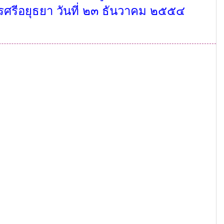
ศรีอยุธยา วันที่ ๒๓ ธันวาคม
๒๕๕๔