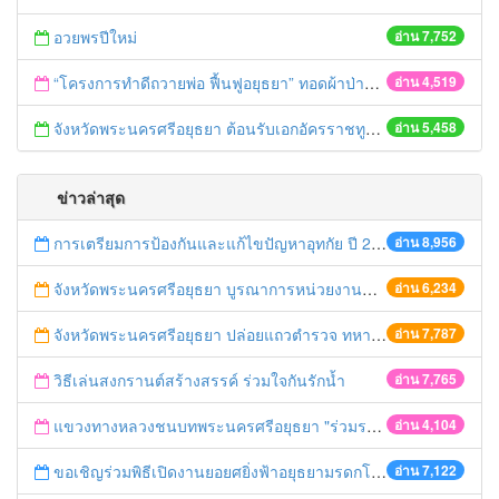
อวยพรปีใหม่
อ่าน 7,752
“โครงการทำดีถวายพ่อ ฟื้นฟูอยุธยา” ทอดผ้าป่ามหากุศลหาทุนช่วยเหลือวัด และชุมชนที่ประสบอุทกภัย
อ่าน 4,519
จังหวัดพระนครศรีอยุธยา ต้อนรับเอกอัครราชทูตเดนมาร์ก
อ่าน 5,458
ข่าวล่าสุด
การเตรียมการป้องกันและแก้ไขปัญหาอุทกัย ปี 2561
อ่าน 8,956
จังหวัดพระนครศรีอยุธยา บูรณาการหน่วยงานที่เกี่ยวข้อง ลงพื้นที่จัดระเบียบและดำเนินมาตรการตามบทลงโทษสูงสุดกับผู้ประกอบการร้านค้าที่ยังฝ่าฝืนตั้งร้านค้ารุกล้ำเขตพื้นที่ทางหลวง เตรียมความปลอดภัยก่อนเทศกาลสงกรานต์
อ่าน 6,234
จังหวัดพระนครศรีอยุธยา ปล่อยแถวตำรวจ ทหาร ฝ่ายปกครอง กว่า 100 นาย ตรวจเข้มท่ารถสาธารณะ สถานีขนส่งรถโดยสาร วินรถตู้ และสถานีรถไฟ เตรียมรับมือเทศกาลสงกรานต์
อ่าน 7,787
วิธีเล่นสงกรานต์สร้างสรรค์ ร่วมใจกันรักน้ำ
อ่าน 7,765
แขวงทางหลวงชนบทพระนครศรีอยุธยา "ร่วมรณรงค์ ขับช้า เปิดไฟหน้า คาดเข็มขัด" เทศกาลสงกรานต์ ปี 2561
อ่าน 4,104
ขอเชิญร่วมพิธีเปิดงานยอยศยิ่งฟ้าอยุธยามรดกโลก
อ่าน 7,122