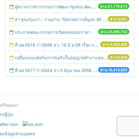
ผู้ตรวจราชการกรมการพัฒนาชุมชน คัดเลือกข้าราชการและลูกจ้างดีเด่น และหน่วยงานพัฒนาชุมชนใสสะอาด ประจำปี ๒๕๕๔
อ่าน 21,779,614
สา'สุขกรุงเก่า : ร่วมงาน "นิทรรศการสัญจร 80 พรรษา ปวงประชา ร่มเย็นเป็นสุข"
อ่าน 3,501
ประกาศคณะกรรมการเปิดซองสอบราคา
อ่าน 25,995,753
ที่ อย.0018.1/ว2698 ลว. 19 มิ.ย.58 เรื่อง การแก้ไขปัญหาหนี้สินให้แก่เกษตรกร
อ่าน 4,423,400
เปลี่ยนแบบฟอร์มการขอรับใบอนุญาตทำงานของคนต่างด้าว
อ่าน 6,008
ที่ อย 0017.1/ว2424 ลว.5 มิถุนายน 2558 เรื่อง แจ้งกำหนดตรวจประเมินและให้คะแนนหน่วยงานที่สมัครเข้าร่วมโครงการพัฒนาหน่วยงานต้นแบบในการจัดตั้งศูนย์ข้อมูลข่าวสารของราชการฯ ประจำปีงบประมาณ พ.ศ. 2558
อ่าน 10,414,063
ศรีอยุธยา
ญี่ปุ่น
องข้อมูลส่วนบุคคล