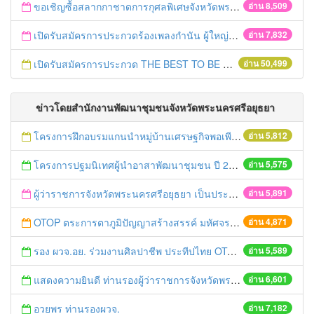
ขอเชิญซื้อสลากกาชาดการกุศลพิเศษจังหวัดพระนครศรีอยุธยา 2560
อ่าน 8,509
เปิดรับสมัครการประกวดร้องเพลงกำนัน ผู้ใหญ่บ้าน ฯลฯ
อ่าน 7,832
เปิดรับสมัครการประกวด THE BEST TO BE NUMBER ONE
อ่าน 50,499
ข่าวโดยสำนักงานพัฒนาชุมชนจังหวัดพระนครศรีอยุธยา
โครงการฝึกอบรมแกนนำหมู่บ้านเศรษฐกิจพอเพียงต้นแบบ
อ่าน 5,812
โครงการปฐมนิเทศผู้นำอาสาพัฒนาชุมชน ปี 2558
อ่าน 5,575
ผู้ว่าราชการจังหวัดพระนครศรีอยุธยา เป็นประธานเปิดโครงการเพิ่มประสิทธิภาพแนวทางการดำเนินยุทธศาสตร์ฯ ปี 2558
อ่าน 5,891
OTOP ตระการตาภูมิปัญญาสร้างสรรค์ มหัศจรรย์สินค้า “กลุ่มจังหวัดภาคกลางตอนบน 1”
อ่าน 4,871
รอง ผวจ.อย. ร่วมงานศิลปาชีพ ประทีปไทย OTOP ก้าวไกลด้วยพระบารมี
อ่าน 5,589
แสดงความยินดี ท่านรองผู้ว่าราชการจังหวัดพระนครศรีอยุธยาคนใหม่
อ่าน 6,601
อวยพร ท่านรองผวจ.
อ่าน 7,182