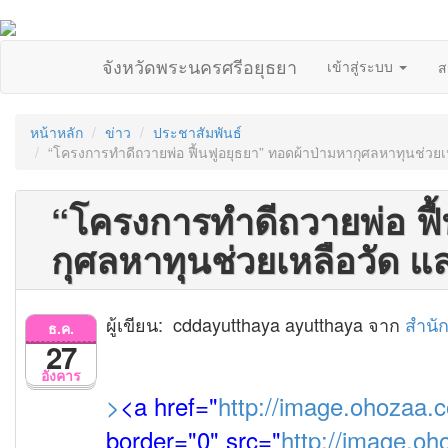
จังหวัดพระนครศรีอยุธยา
เข้าสู่ระบบ
ส
หน้าหลัก
ข่าว
ประชาสัมพันธ์
“โครงการทำดีถวายพ่อ ฟื้นฟูอยุธยา” ทอดผ้าป่ามหากุศลหาทุนช่วยเ
“โครงการทำดีถวายพ่อ ฟื
กุศลหาทุนช่วยเหลือวัด แ
ผู้เขียน: cddayutthaya ayutthaya จาก
สำนั
ธ.ค.
27
อังคาร
>
<a href="
http://image.ohozaa.
border="0" src="
http://image.o