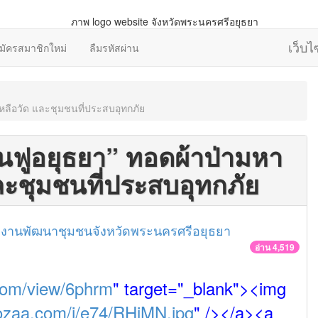
เว็บ
มัครสมาชิกใหม่
ลืมรหัสผ่าน
หลือวัด และชุมชนที่ประสบอุทกภัย
้นฟูอยุธยา” ทอดผ้าป่ามหา
ละชุมชนที่ประสบอุทกภัย
กงานพัฒนาชุมชนจังหวัดพระนครศรีอยุธยา
อ่าน 4,519
com/view/6phrm
" target="_blank"><img
hozaa.com/i/e74/RHjMN.jpg
" /></a><a