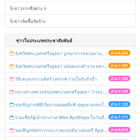
ข่าวจากสือต่าง ๆ
ข่าวจัดซื้อจัดจ้าง
ข่าวในประเภทประชาสัมพันธ์
จังหวัดพระนครศรีอยุธยา บูรณาการหน่วยงานที่เกี่ยวข้อง ลงพื้นที่จัดระเบียบและดำเนินมาตรการตามบทลงโทษสูงสุดกับผู้ประกอบการร้านค้าที่ยังฝ่าฝืนตั้งร้านค้ารุกล้ำเขตพื้นที่ทางหลวง เตรียมความปลอดภัยก่อนเทศกาลสงกรานต์
อ่าน 6,234
จังหวัดพระนครศรีอยุธยา ปล่อยแถวตำรวจ ทหาร ฝ่ายปกครอง กว่า 100 นาย ตรวจเข้มท่ารถสาธารณะ สถานีขนส่งรถโดยสาร วินรถตู้ และสถานีรถไฟ เตรียมรับมือเทศกาลสงกรานต์
อ่าน 7,787
วิธีเล่นสงกรานต์สร้างสรรค์ ร่วมใจกันรักน้ำ
อ่าน 7,765
แขวงทางหลวงชนบทพระนครศรีอยุธยา "ร่วมรณรงค์ ขับช้า เปิดไฟหน้า คาดเข็มขัด" เทศกาลสงกรานต์ ปี 2561
อ่าน 4,104
ขอเชิญร่วมพิธีเปิดงานยอยศยิ่งฟ้าอยุธยามรดกโลก
อ่าน 7,122
ร่วมเชียร์ผู้เข้าประกวด Miss Ayutthaya ในวันที่ 15 ธันวาคม 2560
อ่าน 7,171
ขอเชิญสมัครการประกวดแข่งขันวงดนตรี Ayutthaya battle of the bands
อ่าน 9,510