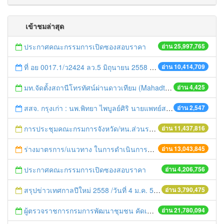
เข้าชมล่าสุด
ประกาศคณะกรรมการเปิดซองสอบราคา
อ่าน 25,997,765
ที่ อย 0017.1/ว2424 ลว.5 มิถุนายน 2558 เรื่อง แจ้งกำหนดตรวจประเมินและให้คะแนนหน่วยงานที่สมัครเข้าร่วมโครงการพัฒนาหน่วยงานต้นแบบในการจัดตั้งศูนย์ข้อมูลข่าวสารของราชการฯ ประจำปีงบประมาณ พ.ศ. 2558
อ่าน 10,414,709
มท.จัดตั้งสถานีโทรทัศน์ผ่านดาวเทียม (Mahadthai Channel)
อ่าน 4,425
สสจ. กรุงเก่า : นพ.พิทยา ไพบูลย์ศิริ นายแพทย์สาธารณสุขจังหวัดพระนครศรีอยุธยา พร้อมคณะเจ้าหน้าที่ในสังกัดสำนักงานสาธารณสุขจังหวัดพระนครศรีอยุธยา เข้าร่วมอวยพร นายวิทยา บุรณศิริ รัฐมนตรีว่าการกระทรวงสาธารณสุข ลำดับที่ 53 เนื่องในโอกาสวันคล้ายวันเกิด ณ อำเภอบางปะอิน จังหวัดพระนครศรีอยุธยา
อ่าน 2,547
การประชุมคณะกรมการจังหวัด/หน.ส่วนราชการประจำเดือน มิถุนายน 2558
อ่าน 11,437,816
ร่างมาตรการ/แนวทาง ในการดำเนินการประกอบการตรวจราชการแบบบูรณาการ
อ่าน 13,043,845
ประกาศคณะกรรมการเปิดซองสอบราคา
อ่าน 4,206,756
สรุปข่าวเทศกาลปีใหม่ 2558 /วันที่ 4 ม.ค. 58
อ่าน 3,790,475
ผู้ตรวจราชการกรมการพัฒนาชุมชน คัดเลือกข้าราชการและลูกจ้างดีเด่น และหน่วยงานพัฒนาชุมชนใสสะอาด ประจำปี ๒๕๕๔
อ่าน 21,780,094