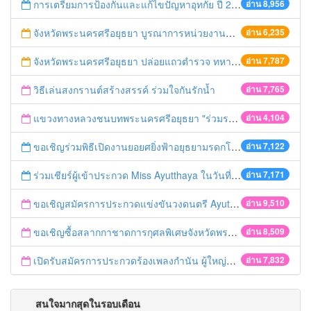
การเตรียมการป้องกันและแก้ไขปัญหาอุทกัย ปี 2561
อ่าน 8,956
จังหวัดพระนครศรีอยุธยา บูรณาการหน่วยงานที่เกี่ยวข้อง ลงพื้นที่จัดระเบียบและดำเนินมาตรการตามบทลงโทษสูงสุดกับผู้ประกอบการร้านค้าที่ยังฝ่าฝืนตั้งร้านค้ารุกล้ำเขตพื้นที่ทางหลวง เตรียมความปลอดภัยก่อนเทศกาลสงกรานต์
อ่าน 6,235
จังหวัดพระนครศรีอยุธยา ปล่อยแถวตำรวจ ทหาร ฝ่ายปกครอง กว่า 100 นาย ตรวจเข้มท่ารถสาธารณะ สถานีขนส่งรถโดยสาร วินรถตู้ และสถานีรถไฟ เตรียมรับมือเทศกาลสงกรานต์
อ่าน 7,787
วิธีเล่นสงกรานต์สร้างสรรค์ ร่วมใจกันรักน้ำ
อ่าน 7,765
แขวงทางหลวงชนบทพระนครศรีอยุธยา "ร่วมรณรงค์ ขับช้า เปิดไฟหน้า คาดเข็มขัด" เทศกาลสงกรานต์ ปี 2561
อ่าน 4,104
ขอเชิญร่วมพิธีเปิดงานยอยศยิ่งฟ้าอยุธยามรดกโลก
อ่าน 7,122
ร่วมเชียร์ผู้เข้าประกวด Miss Ayutthaya ในวันที่ 15 ธันวาคม 2560
อ่าน 7,171
ขอเชิญสมัครการประกวดแข่งขันวงดนตรี Ayutthaya battle of the bands
อ่าน 9,510
ขอเชิญซื้อสลากกาชาดการกุศลพิเศษจังหวัดพระนครศรีอยุธยา 2560
อ่าน 8,509
เปิดรับสมัครการประกวดร้องเพลงกำนัน ผู้ใหญ่บ้าน ฯลฯ
อ่าน 7,832
สนใจมากสุดในรอบเดือน