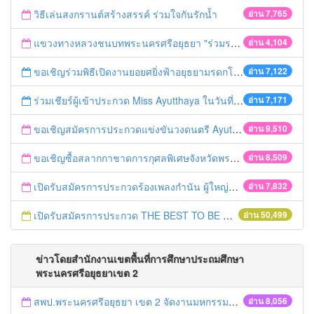
วิธีเล่นสงกรานต์สร้างสรรค์ ร่วมใจกันรักน้ำ
อ่าน 7,765
แขวงทางหลวงชนบทพระนครศรีอยุธยา "ร่วมรณรงค์ ขับช้า เปิดไฟหน้า คาดเข็มขัด" เทศกาลสงกรานต์ ปี 2561
อ่าน 4,104
ขอเชิญร่วมพิธีเปิดงานยอยศยิ่งฟ้าอยุธยามรดกโลก
อ่าน 7,122
ร่วมเชียร์ผู้เข้าประกวด Miss Ayutthaya ในวันที่ 15 ธันวาคม 2560
อ่าน 7,171
ขอเชิญสมัครการประกวดแข่งขันวงดนตรี Ayutthaya battle of the bands
อ่าน 9,510
ขอเชิญซื้อสลากกาชาดการกุศลพิเศษจังหวัดพระนครศรีอยุธยา 2560
อ่าน 8,509
เปิดรับสมัครการประกวดร้องเพลงกำนัน ผู้ใหญ่บ้าน ฯลฯ
อ่าน 7,832
เปิดรับสมัครการประกวด THE BEST TO BE NUMBER ONE
อ่าน 50,499
ข่าวโดยสำนักงานเขตพื้นที่การศึกษาประถมศึกษา
พระนครศรีอยุธยาเขต 2
สพป.พระนครศรีอยุธยา เขต 2 จัดงานมหกรรมการศึกษาอยุธยาสู่อาเซียน
อ่าน 8,056