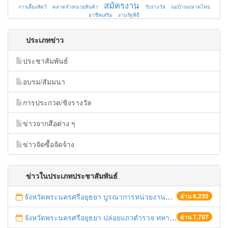
สมัครงาน
การเลี้ยงสัตว์
ตลาดจำหน่ายสินค้า
รับรางวัล
แม่บ้านมหาดไทย
อาชีพเสริม
งานรัฐพิธี
ประเภทข่าว
ประชาสัมพันธ์
อบรม/สัมมนา
การประกวด/ชิงรางวัล
ข่าวจากสือต่าง ๆ
ข่าวจัดซื้อจัดจ้าง
ข่าวในประเภทประชาสัมพันธ์
จังหวัดพระนครศรีอยุธยา บูรณาการหน่วยงานที่เกี่ยวข้อง ลงพื้นที่จัดระเบียบและดำเนินมาตรการตามบทลงโทษสูงสุดกับผู้ประกอบการร้านค้าที่ยังฝ่าฝืนตั้งร้านค้ารุกล้ำเขตพื้นที่ทางหลวง เตรียมความปลอดภัยก่อนเทศกาลสงกรานต์
อ่าน 6,235
จังหวัดพระนครศรีอยุธยา ปล่อยแถวตำรวจ ทหาร ฝ่ายปกครอง กว่า 100 นาย ตรวจเข้มท่ารถสาธารณะ สถานีขนส่งรถโดยสาร วินรถตู้ และสถานีรถไฟ เตรียมรับมือเทศกาลสงกรานต์
อ่าน 7,787