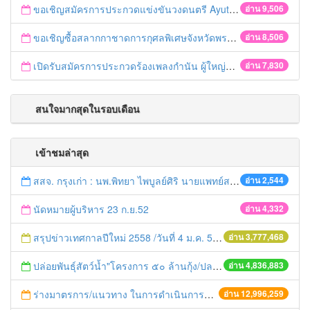
ขอเชิญสมัครการประกวดแข่งขันวงดนตรี Ayutthaya battle of the bands
อ่าน 9,506
ขอเชิญซื้อสลากกาชาดการกุศลพิเศษจังหวัดพระนครศรีอยุธยา 2560
อ่าน 8,506
เปิดรับสมัครการประกวดร้องเพลงกำนัน ผู้ใหญ่บ้าน ฯลฯ
อ่าน 7,830
สนใจมากสุดในรอบเดือน
เข้าชมล่าสุด
สสจ. กรุงเก่า : นพ.พิทยา ไพบูลย์ศิริ นายแพทย์สาธารณสุขจังหวัดพระนครศรีอยุธยา ประธานการประชุม VDO Conference เรื่องการจัดสรรแพทย์ ปี พ.ศ.2558 โดยมี ผู้อำนวยการโรงพยาบาล/หัวหน้ากลุ่มงาน และผู้เกี่ยวข้อง เข้าร่วมประชุมเพื่อรับทราบนโยบายและแนวทางในการปฎิบัติ ณ ห้องประชุมไทรงาม สำนักงานสาธารณสุขจังหวัดพระนครศรีอยุธยา
อ่าน 2,544
นัดหมายผู้บริหาร 23 ก.ย.52
อ่าน 4,332
สรุปข่าวเทศกาลปีใหม่ 2558 /วันที่ 4 ม.ค. 58
อ่าน 3,777,468
ปล่อยพันธุ์สัตว์น้ำ"โครงการ ๕๐ ล้านกุ้ง/ปลา ฟื้นชีวิตใหม่ให้เจ้าพระยา
อ่าน 4,836,883
ร่างมาตรการ/แนวทาง ในการดำเนินการประกอบการตรวจราชการแบบบูรณาการ
อ่าน 12,996,259