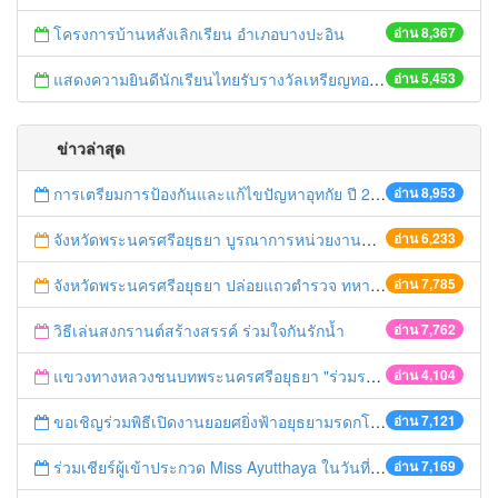
โครงการบ้านหลังเลิกเรียน อำเภอบางปะอิน
อ่าน 8,367
แสดงความยินดีนักเรียนไทยรับรางวัลเหรียญทองการแข่งขันคณิตศาสตร์โลก
อ่าน 5,453
ข่าวล่าสุด
การเตรียมการป้องกันและแก้ไขปัญหาอุทกัย ปี 2561
อ่าน 8,953
จังหวัดพระนครศรีอยุธยา บูรณาการหน่วยงานที่เกี่ยวข้อง ลงพื้นที่จัดระเบียบและดำเนินมาตรการตามบทลงโทษสูงสุดกับผู้ประกอบการร้านค้าที่ยังฝ่าฝืนตั้งร้านค้ารุกล้ำเขตพื้นที่ทางหลวง เตรียมความปลอดภัยก่อนเทศกาลสงกรานต์
อ่าน 6,233
จังหวัดพระนครศรีอยุธยา ปล่อยแถวตำรวจ ทหาร ฝ่ายปกครอง กว่า 100 นาย ตรวจเข้มท่ารถสาธารณะ สถานีขนส่งรถโดยสาร วินรถตู้ และสถานีรถไฟ เตรียมรับมือเทศกาลสงกรานต์
อ่าน 7,785
วิธีเล่นสงกรานต์สร้างสรรค์ ร่วมใจกันรักน้ำ
อ่าน 7,762
แขวงทางหลวงชนบทพระนครศรีอยุธยา "ร่วมรณรงค์ ขับช้า เปิดไฟหน้า คาดเข็มขัด" เทศกาลสงกรานต์ ปี 2561
อ่าน 4,104
ขอเชิญร่วมพิธีเปิดงานยอยศยิ่งฟ้าอยุธยามรดกโลก
อ่าน 7,121
ร่วมเชียร์ผู้เข้าประกวด Miss Ayutthaya ในวันที่ 15 ธันวาคม 2560
อ่าน 7,169