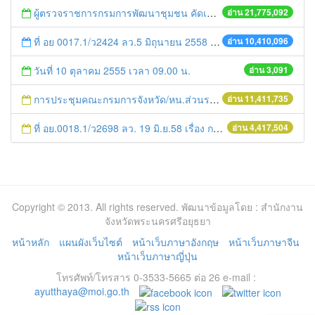
ผู้ตรวจราชการกรมการพัฒนาชุมชน คัดเลือกข้าราชการและลูกจ้างดีเด่น และหน่วยงานพัฒนาชุมชนใสสะอาด ประจำปี ๒๕๕๔
อ่าน 21,775,092
ที่ อย 0017.1/ว2424 ลว.5 มิถุนายน 2558 เรื่อง แจ้งกำหนดตรวจประเมินและให้คะแนนหน่วยงานที่สมัครเข้าร่วมโครงการพัฒนาหน่วยงานต้นแบบในการจัดตั้งศูนย์ข้อมูลข่าวสารของราชการฯ ประจำปีงบประมาณ พ.ศ. 2558
อ่าน 10,410,096
วันที่ 10 ตุลาคม 2555 เวลา 09.00 น.
อ่าน 3,091
การประชุมคณะกรมการจังหวัด/หน.ส่วนราชการประจำเดือน มิถุนายน 2558
อ่าน 11,411,735
ที่ อย.0018.1/ว2698 ลว. 19 มิ.ย.58 เรื่อง การแก้ไขปัญหาหนี้สินให้แก่เกษตรกร
อ่าน 4,417,504
Copyright © 2013. All rights reserved. พัฒนาข้อมูลโดย : สำนักงาน
จังหวัดพระนครศรีอยุธยา
หน้าหลัก
แผนผังเว็บไซต์
หน้าเว็บภาษาอังกฤษ
หน้าเว็บภาษาจีน
หน้าเว็บภาษาญี่ปุ่น
โทรศัพท์/โทรสาร 0-3533-5665 ต่อ 26 e-mail :
ayutthaya@moi.go.th