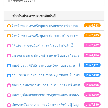
ข่าวจัดซื้อจัดจ้าง
ข่าวในประเภทประชาสัมพันธ์
จังหวัดพระนครศรีอยุธยา บูรณาการหน่วยงานที่เกี่ยวข้อง ลงพื้นที่จัดระเบียบและดำเนินมาตรการตามบทลงโทษสูงสุดกับผู้ประกอบการร้านค้าที่ยังฝ่าฝืนตั้งร้านค้ารุกล้ำเขตพื้นที่ทางหลวง เตรียมความปลอดภัยก่อนเทศกาลสงกรานต์
อ่าน 6,233
จังหวัดพระนครศรีอยุธยา ปล่อยแถวตำรวจ ทหาร ฝ่ายปกครอง กว่า 100 นาย ตรวจเข้มท่ารถสาธารณะ สถานีขนส่งรถโดยสาร วินรถตู้ และสถานีรถไฟ เตรียมรับมือเทศกาลสงกรานต์
อ่าน 7,785
วิธีเล่นสงกรานต์สร้างสรรค์ ร่วมใจกันรักน้ำ
อ่าน 7,762
แขวงทางหลวงชนบทพระนครศรีอยุธยา "ร่วมรณรงค์ ขับช้า เปิดไฟหน้า คาดเข็มขัด" เทศกาลสงกรานต์ ปี 2561
อ่าน 4,104
ขอเชิญร่วมพิธีเปิดงานยอยศยิ่งฟ้าอยุธยามรดกโลก
อ่าน 7,121
ร่วมเชียร์ผู้เข้าประกวด Miss Ayutthaya ในวันที่ 15 ธันวาคม 2560
อ่าน 7,169
ขอเชิญสมัครการประกวดแข่งขันวงดนตรี Ayutthaya battle of the bands
อ่าน 9,506
ขอเชิญซื้อสลากกาชาดการกุศลพิเศษจังหวัดพระนครศรีอยุธยา 2560
อ่าน 8,506
เปิดรับสมัครการประกวดร้องเพลงกำนัน ผู้ใหญ่บ้าน ฯลฯ
อ่าน 7,830