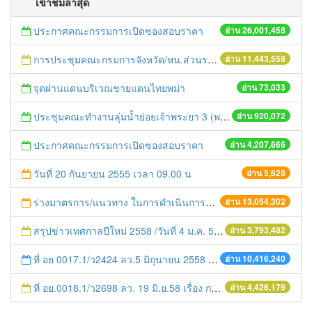
เข้าชมล่าสุด
ประกาศคณะกรรมการเปิดซองสอบราคา
อ่าน 26,001,458
การประชุมคณะกรมการจังหวัด/หน.ส่วนราชการประจำเดือน มิถุนายน 2558
อ่าน 11,443,558
จุดผ่านแดนบริเวณชายแดนไทยพม่า
อ่าน 73,033
ประชุมคณะทำงานลุ่มน้ำย่อยเจ้าพระยา 3 (พระนครศรีอยุธยา-ปทุมธานี) ครั้งที่ 1/2558
อ่าน 920,072
ประกาศคณะกรรมการเปิดซองสอบราคา
อ่าน 4,207,666
วันที่ 20 กันยายน 2555 เวลา 09.00 น
อ่าน 5,628
ร่างมาตรการ/แนวทาง ในการดำเนินการประกอบการตรวจราชการแบบบูรณาการ
อ่าน 13,054,302
สรุปข่าวเทศกาลปีใหม่ 2558 /วันที่ 4 ม.ค. 58
อ่าน 3,793,482
ที่ อย 0017.1/ว2424 ลว.5 มิถุนายน 2558 เรื่อง แจ้งกำหนดตรวจประเมินและให้คะแนนหน่วยงานที่สมัครเข้าร่วมโครงการพัฒนาหน่วยงานต้นแบบในการจัดตั้งศูนย์ข้อมูลข่าวสารของราชการฯ ประจำปีงบประมาณ พ.ศ. 2558
อ่าน 10,416,240
ที่ อย.0018.1/ว2698 ลว. 19 มิ.ย.58 เรื่อง การแก้ไขปัญหาหนี้สินให้แก่เกษตรกร
อ่าน 4,426,179