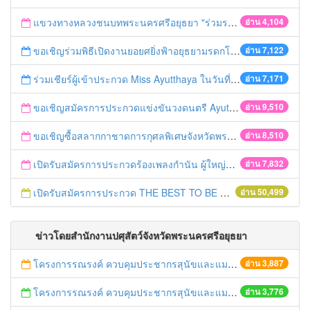
แขวงทางหลวงชนบทพระนครศรีอยุธยา "ร่วมรณรงค์ ขับช้า เปิดไฟหน้า คาดเข็มขัด" เทศกาลสงกรานต์ ปี 2561
อ่าน 4,104
ขอเชิญร่วมพิธีเปิดงานยอยศยิ่งฟ้าอยุธยามรดกโลก
อ่าน 7,122
ร่วมเชียร์ผู้เข้าประกวด Miss Ayutthaya ในวันที่ 15 ธันวาคม 2560
อ่าน 7,171
ขอเชิญสมัครการประกวดแข่งขันวงดนตรี Ayutthaya battle of the bands
อ่าน 9,510
ขอเชิญซื้อสลากกาชาดการกุศลพิเศษจังหวัดพระนครศรีอยุธยา 2560
อ่าน 8,510
เปิดรับสมัครการประกวดร้องเพลงกำนัน ผู้ใหญ่บ้าน ฯลฯ
อ่าน 7,832
เปิดรับสมัครการประกวด THE BEST TO BE NUMBER ONE
อ่าน 50,499
ข่าวโดยสำนักงานปศุสัตว์จังหวัดพระนครศรีอยุธยา
โครงการรณรงค์ ควบคุมประชากรสุนัขและแมว เพื่อลดอุบัติการณ์เกิดโรคพิษสุนัขบ้า ครั้งที่ 12/59
อ่าน 3,887
โครงการรณรงค์ ควบคุมประชากรสุนัขและแมว เพื่อลดอุบัติการณ์เกิดโรคพิษสุนัขบ้า ครั้งที่ 11/59
อ่าน 3,776