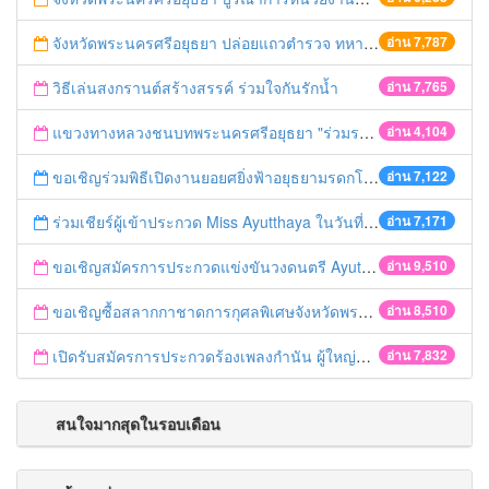
จังหวัดพระนครศรีอยุธยา ปล่อยแถวตำรวจ ทหาร ฝ่ายปกครอง กว่า 100 นาย ตรวจเข้มท่ารถสาธารณะ สถานีขนส่งรถโดยสาร วินรถตู้ และสถานีรถไฟ เตรียมรับมือเทศกาลสงกรานต์
อ่าน 7,787
วิธีเล่นสงกรานต์สร้างสรรค์ ร่วมใจกันรักน้ำ
อ่าน 7,765
แขวงทางหลวงชนบทพระนครศรีอยุธยา "ร่วมรณรงค์ ขับช้า เปิดไฟหน้า คาดเข็มขัด" เทศกาลสงกรานต์ ปี 2561
อ่าน 4,104
ขอเชิญร่วมพิธีเปิดงานยอยศยิ่งฟ้าอยุธยามรดกโลก
อ่าน 7,122
ร่วมเชียร์ผู้เข้าประกวด Miss Ayutthaya ในวันที่ 15 ธันวาคม 2560
อ่าน 7,171
ขอเชิญสมัครการประกวดแข่งขันวงดนตรี Ayutthaya battle of the bands
อ่าน 9,510
ขอเชิญซื้อสลากกาชาดการกุศลพิเศษจังหวัดพระนครศรีอยุธยา 2560
อ่าน 8,510
เปิดรับสมัครการประกวดร้องเพลงกำนัน ผู้ใหญ่บ้าน ฯลฯ
อ่าน 7,832
สนใจมากสุดในรอบเดือน