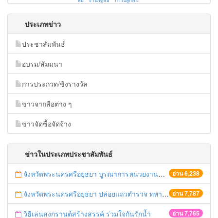
พ่อ
งานรัฐพิธี
การปลูกพืช
ประเภทข่าว
ประชาสัมพันธ์
อบรม/สัมมนา
การประกวด/ชิงรางวัล
ข่าวจากสือต่าง ๆ
ข่าวจัดซื้อจัดจ้าง
ข่าวในประเภทประชาสัมพันธ์
จังหวัดพระนครศรีอยุธยา บูรณาการหน่วยงานที่เกี่ยวข้อง ลงพื้นที่จัดระเบียบและดำเนินมาตรการตามบทลงโทษสูงสุดกับผู้ประกอบการร้านค้าที่ยังฝ่าฝืนตั้งร้านค้ารุกล้ำเขตพื้นที่ทางหลวง เตรียมความปลอดภัยก่อนเทศกาลสงกรานต์
อ่าน 6,238
จังหวัดพระนครศรีอยุธยา ปล่อยแถวตำรวจ ทหาร ฝ่ายปกครอง กว่า 100 นาย ตรวจเข้มท่ารถสาธารณะ สถานีขนส่งรถโดยสาร วินรถตู้ และสถานีรถไฟ เตรียมรับมือเทศกาลสงกรานต์
อ่าน 7,787
วิธีเล่นสงกรานต์สร้างสรรค์ ร่วมใจกันรักน้ำ
อ่าน 7,765