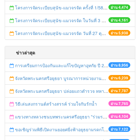
โครงการจัดระเบียบสุนัข-แมวจรจัด ครั้งที่ 1/58
อ่าน 4,474
โครงการจัดระเบียบสุนัข-แมวจรจัด ในวันที่ 3 พฤศจิกายน 2557
อ่าน 4,161
โครงการจัดระเบียบสุนัข-แมวจรจัด วันที่ 27 ตุลาคม 2557
อ่าน 5,938
ข่าวล่าสุด
การเตรียมการป้องกันและแก้ไขปัญหาอุทกัย ปี 2561
อ่าน 8,956
จังหวัดพระนครศรีอยุธยา บูรณาการหน่วยงานที่เกี่ยวข้อง ลงพื้นที่จัดระเบียบและดำเนินมาตรการตามบทลงโทษสูงสุดกับผู้ประกอบการร้านค้าที่ยังฝ่าฝืนตั้งร้านค้ารุกล้ำเขตพื้นที่ทางหลวง เตรียมความปลอดภัยก่อนเทศกาลสงกรานต์
อ่าน 6,239
จังหวัดพระนครศรีอยุธยา ปล่อยแถวตำรวจ ทหาร ฝ่ายปกครอง กว่า 100 นาย ตรวจเข้มท่ารถสาธารณะ สถานีขนส่งรถโดยสาร วินรถตู้ และสถานีรถไฟ เตรียมรับมือเทศกาลสงกรานต์
อ่าน 7,787
วิธีเล่นสงกรานต์สร้างสรรค์ ร่วมใจกันรักน้ำ
อ่าน 7,765
แขวงทางหลวงชนบทพระนครศรีอยุธยา "ร่วมรณรงค์ ขับช้า เปิดไฟหน้า คาดเข็มขัด" เทศกาลสงกรานต์ ปี 2561
อ่าน 4,104
ขอเชิญร่วมพิธีเปิดงานยอยศยิ่งฟ้าอยุธยามรดกโลก
อ่าน 7,122