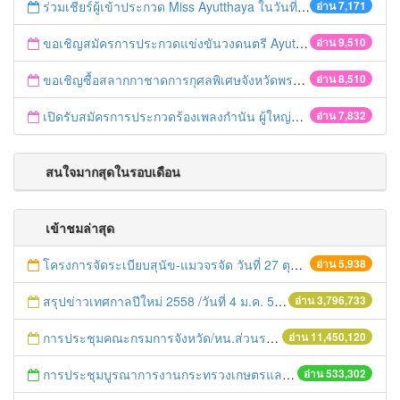
ร่วมเชียร์ผู้เข้าประกวด Miss Ayutthaya ในวันที่ 15 ธันวาคม 2560
อ่าน 7,171
ขอเชิญสมัครการประกวดแข่งขันวงดนตรี Ayutthaya battle of the bands
อ่าน 9,510
ขอเชิญซื้อสลากกาชาดการกุศลพิเศษจังหวัดพระนครศรีอยุธยา 2560
อ่าน 8,510
เปิดรับสมัครการประกวดร้องเพลงกำนัน ผู้ใหญ่บ้าน ฯลฯ
อ่าน 7,832
สนใจมากสุดในรอบเดือน
เข้าชมล่าสุด
โครงการจัดระเบียบสุนัข-แมวจรจัด วันที่ 27 ตุลาคม 2557
อ่าน 5,938
สรุปข่าวเทศกาลปีใหม่ 2558 /วันที่ 4 ม.ค. 58
อ่าน 3,796,733
การประชุมคณะกรมการจังหวัด/หน.ส่วนราชการประจำเดือน มิถุนายน 2558
อ่าน 11,450,120
การประชุมบูรณาการงานกระทรวงเกษตรและสหกรณ์สู่การปฏิบัติในระดับพื้นที่ ครั้งที่1/2558
อ่าน 533,302