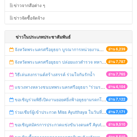
ข่าวจากสือต่าง ๆ
ข่าวจัดซื้อจัดจ้าง
ข่าวในประเภทประชาสัมพันธ์
จังหวัดพระนครศรีอยุธยา บูรณาการหน่วยงานที่เกี่ยวข้อง ลงพื้นที่จัดระเบียบและดำเนินมาตรการตามบทลงโทษสูงสุดกับผู้ประกอบการร้านค้าที่ยังฝ่าฝืนตั้งร้านค้ารุกล้ำเขตพื้นที่ทางหลวง เตรียมความปลอดภัยก่อนเทศกาลสงกรานต์
อ่าน 6,239
จังหวัดพระนครศรีอยุธยา ปล่อยแถวตำรวจ ทหาร ฝ่ายปกครอง กว่า 100 นาย ตรวจเข้มท่ารถสาธารณะ สถานีขนส่งรถโดยสาร วินรถตู้ และสถานีรถไฟ เตรียมรับมือเทศกาลสงกรานต์
อ่าน 7,787
วิธีเล่นสงกรานต์สร้างสรรค์ ร่วมใจกันรักน้ำ
อ่าน 7,765
แขวงทางหลวงชนบทพระนครศรีอยุธยา "ร่วมรณรงค์ ขับช้า เปิดไฟหน้า คาดเข็มขัด" เทศกาลสงกรานต์ ปี 2561
อ่าน 4,104
ขอเชิญร่วมพิธีเปิดงานยอยศยิ่งฟ้าอยุธยามรดกโลก
อ่าน 7,122
ร่วมเชียร์ผู้เข้าประกวด Miss Ayutthaya ในวันที่ 15 ธันวาคม 2560
อ่าน 7,171
ขอเชิญสมัครการประกวดแข่งขันวงดนตรี Ayutthaya battle of the bands
อ่าน 9,510
อ่าน 8,510