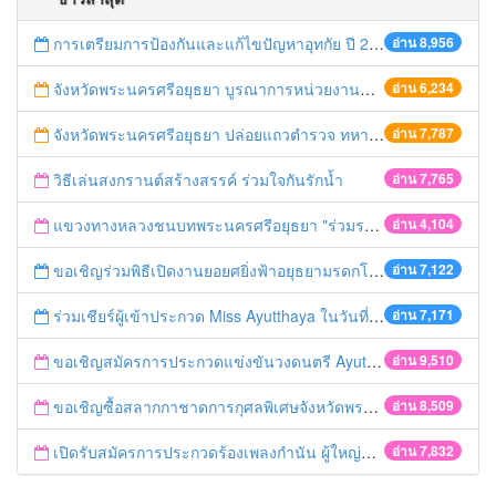
การเตรียมการป้องกันและแก้ไขปัญหาอุทกัย ปี 2561
อ่าน 8,956
จังหวัดพระนครศรีอยุธยา บูรณาการหน่วยงานที่เกี่ยวข้อง ลงพื้นที่จัดระเบียบและดำเนินมาตรการตามบทลงโทษสูงสุดกับผู้ประกอบการร้านค้าที่ยังฝ่าฝืนตั้งร้านค้ารุกล้ำเขตพื้นที่ทางหลวง เตรียมความปลอดภัยก่อนเทศกาลสงกรานต์
อ่าน 6,234
จังหวัดพระนครศรีอยุธยา ปล่อยแถวตำรวจ ทหาร ฝ่ายปกครอง กว่า 100 นาย ตรวจเข้มท่ารถสาธารณะ สถานีขนส่งรถโดยสาร วินรถตู้ และสถานีรถไฟ เตรียมรับมือเทศกาลสงกรานต์
อ่าน 7,787
วิธีเล่นสงกรานต์สร้างสรรค์ ร่วมใจกันรักน้ำ
อ่าน 7,765
แขวงทางหลวงชนบทพระนครศรีอยุธยา "ร่วมรณรงค์ ขับช้า เปิดไฟหน้า คาดเข็มขัด" เทศกาลสงกรานต์ ปี 2561
อ่าน 4,104
ขอเชิญร่วมพิธีเปิดงานยอยศยิ่งฟ้าอยุธยามรดกโลก
อ่าน 7,122
ร่วมเชียร์ผู้เข้าประกวด Miss Ayutthaya ในวันที่ 15 ธันวาคม 2560
อ่าน 7,171
ขอเชิญสมัครการประกวดแข่งขันวงดนตรี Ayutthaya battle of the bands
อ่าน 9,510
ขอเชิญซื้อสลากกาชาดการกุศลพิเศษจังหวัดพระนครศรีอยุธยา 2560
อ่าน 8,509
เปิดรับสมัครการประกวดร้องเพลงกำนัน ผู้ใหญ่บ้าน ฯลฯ
อ่าน 7,832