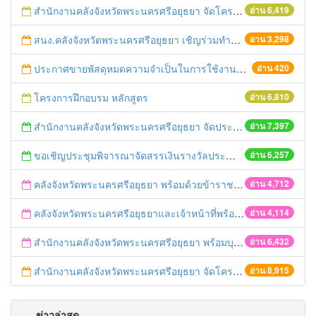
สำนักงานคลังจังหวัดพระนครศรีอยุธยา จัดโครงการฝึกอบรมเชิงปฏิบัติการ "การจัดซื้อจัดจ้างด้วยวิธีตลาดอิเล็กทรอนิกส์ (e-market)และวิธีประกวดราคาอิเล็กทรอนิกส์ (e-bidding)" ในวันที่ 4 เมษายน 2559 ณ อาคารราชภัฎ 100ปี ชั้น 2 มหาวิทยาลัยราชภัฎพระนครศรีอยุธยา
อ่าน 6,419
สนง.คลังจังหวัดพระนครศรีอยุธยา เชิญร่วมทำบุญตักบาตร วันศุกร์ที่ 12 กันยายน 2557 ณ บริเวณตลาดนัด หลังอาคาร 7 ชั้น ศูนย์ราชการจังหวัดพระนครศรีอยุธยา
อ่าน 3,298
ประกาศขายพัสดุหมดความจำเป็นในการใช้งานของสำนักงานคลังจังหวัดพระนครศรีอยุธยา
อ่าน 420
โครงการฝึกอบรม หลักสูตร
อ่าน 6,810
สำนักงานคลังจังหวัดพระนครศรีอยุธยา จัดประชุมคณะกรรมการพิจารณากิจกรรมทางเศรษฐกิจ GPP ครั้งที่ ๑/๒๕๕๖
อ่าน 7,397
ขอเชิญประชุมพิจารณาจัดสรรเงินรางวัลประจำปีงบประมาณ พ.ศ. 2554
อ่าน 6,257
คลังจังหวัดพระนครศรีอยุธยา พร้อมด้วยข้าราชการสำนักงานคลังจังหวัดพระนครศรีอยุธยา ร่วมพิธีเฉลิมพระเกียรติสมเด็จพระนางเจ้าฯ พระบรมราชินีนาถ เนื่องในโอกาสพระราชพิธีมหามงคลเฉลิมพระชนมพรรษา ๘๑ พรรษา
อ่าน 4,712
คลังจังหวัดพระนครศรีอยุธยาและเจ้าหน้าที่พร้อมด้วยคลังเขต ๑ เข้าร่วมกิจกรรมงาน“นวัตศิลป์ไทย เทิดไท้ องค์ราชินี”
อ่าน 4,114
สำนักงานคลังจังหวัดพระนครศรีอยุธยา พร้อมบุคลากรสำนักงานคลังจังหวัดพระนครศรีอยุธยา เข้าร่วมกิจกรรมเฉลิมพระเกียรติฯ “อนุรักษ์เอกลักษณ์ไทย ถวายองค์ราชินี”
อ่าน 6,432
สำนักงานคลังจังหวัดพระนครศรีอยุธยา จัดโครงการอบรม “เสริมสร้างความเข้าใจเกี่ยวกับระเบียบกระทรวงการคลังว่าด้วยเงินทดรองราชการเพื่อช่วยเหลือผู้ประสบภัยพิบัติ กรณีฉุกเฉิน พ.ศ. ๒๕๕๖
อ่าน 8,915
ข่าวล่าสุด