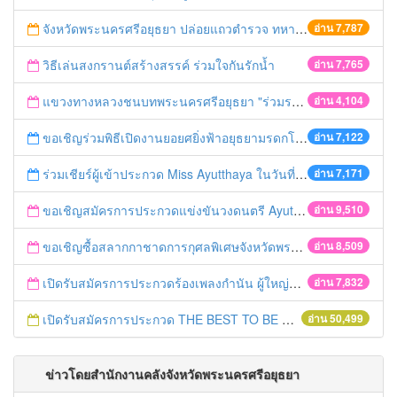
จังหวัดพระนครศรีอยุธยา ปล่อยแถวตำรวจ ทหาร ฝ่ายปกครอง กว่า 100 นาย ตรวจเข้มท่ารถสาธารณะ สถานีขนส่งรถโดยสาร วินรถตู้ และสถานีรถไฟ เตรียมรับมือเทศกาลสงกรานต์
อ่าน 7,787
วิธีเล่นสงกรานต์สร้างสรรค์ ร่วมใจกันรักน้ำ
อ่าน 7,765
แขวงทางหลวงชนบทพระนครศรีอยุธยา "ร่วมรณรงค์ ขับช้า เปิดไฟหน้า คาดเข็มขัด" เทศกาลสงกรานต์ ปี 2561
อ่าน 4,104
ขอเชิญร่วมพิธีเปิดงานยอยศยิ่งฟ้าอยุธยามรดกโลก
อ่าน 7,122
ร่วมเชียร์ผู้เข้าประกวด Miss Ayutthaya ในวันที่ 15 ธันวาคม 2560
อ่าน 7,171
ขอเชิญสมัครการประกวดแข่งขันวงดนตรี Ayutthaya battle of the bands
อ่าน 9,510
ขอเชิญซื้อสลากกาชาดการกุศลพิเศษจังหวัดพระนครศรีอยุธยา 2560
อ่าน 8,509
เปิดรับสมัครการประกวดร้องเพลงกำนัน ผู้ใหญ่บ้าน ฯลฯ
อ่าน 7,832
เปิดรับสมัครการประกวด THE BEST TO BE NUMBER ONE
อ่าน 50,499
ข่าวโดยสำนักงานคลังจังหวัดพระนครศรีอยุธยา