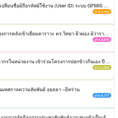
กค ๐๔๐๙.๔/ว๑๙๔ ลงวันที่ ๒๑ พ.ค. ๕๖ การเปลี่ยนชื่อผู้ถือรหัสผู้ใช้งาน (User ID) ระบบ GFMIS Web Online
อ่าน 3,163
นายกฤษฎา อุทยานิน ผู้ตรวจราชการกระทรวงการคลังเข้าเยี่ยมคาราวะ ดร.วิทยา ผิวผ่อง ผู้ว่าราชการจังหวัดพระนครศรีอยุธยา ในโอกาสเดินทางมาตรวจราชการหน่วยงานในสังกัดกระทรวงการคลังจังหวัดพระนครศรีอยุธยา
อ่าน 4,875
คลังจังหวัดพระนครศรีอยุธยา พร้อมด้วยบุคลากรในหน่วยงาน เข้าร่วมโครงการปลูกข้าวกินเอง ปี ๒๕๕๖ ครั้งที่ ๒ กิจกรรมรับขวัญแม่โพสพและท่องเที่ยว จังหวัดพระนครศรีอยุธยา
อ่าน 3,025
านเทศกาลความสัมพันธ์ อยุธยา –อิหร่าน
อ่าน 4,177
คลังจังหวัดพระนครศรีอยุธยา เข้าร่วมพิธีเปิดงานการจัดกิจกรรมประชาสัมพันธ์การเสนอตัวเป็นเจ้าภาพจัดงานมหกรรมโลก World Expo ๒๐๒๐