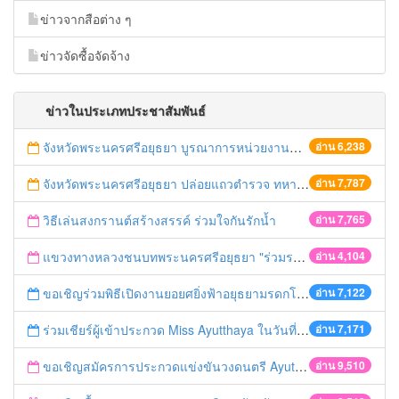
ข่าวจากสือต่าง ๆ
ข่าวจัดซื้อจัดจ้าง
ข่าวในประเภทประชาสัมพันธ์
จังหวัดพระนครศรีอยุธยา บูรณาการหน่วยงานที่เกี่ยวข้อง ลงพื้นที่จัดระเบียบและดำเนินมาตรการตามบทลงโทษสูงสุดกับผู้ประกอบการร้านค้าที่ยังฝ่าฝืนตั้งร้านค้ารุกล้ำเขตพื้นที่ทางหลวง เตรียมความปลอดภัยก่อนเทศกาลสงกรานต์
อ่าน 6,238
จังหวัดพระนครศรีอยุธยา ปล่อยแถวตำรวจ ทหาร ฝ่ายปกครอง กว่า 100 นาย ตรวจเข้มท่ารถสาธารณะ สถานีขนส่งรถโดยสาร วินรถตู้ และสถานีรถไฟ เตรียมรับมือเทศกาลสงกรานต์
อ่าน 7,787
วิธีเล่นสงกรานต์สร้างสรรค์ ร่วมใจกันรักน้ำ
อ่าน 7,765
แขวงทางหลวงชนบทพระนครศรีอยุธยา "ร่วมรณรงค์ ขับช้า เปิดไฟหน้า คาดเข็มขัด" เทศกาลสงกรานต์ ปี 2561
อ่าน 4,104
ขอเชิญร่วมพิธีเปิดงานยอยศยิ่งฟ้าอยุธยามรดกโลก
อ่าน 7,122
ร่วมเชียร์ผู้เข้าประกวด Miss Ayutthaya ในวันที่ 15 ธันวาคม 2560
อ่าน 7,171
ขอเชิญสมัครการประกวดแข่งขันวงดนตรี Ayutthaya battle of the bands
อ่าน 9,510