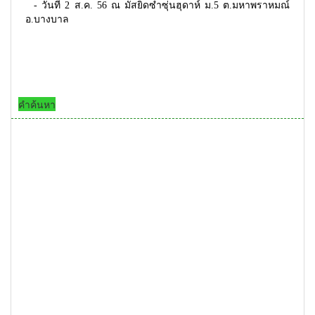
- วันที่ 2 ส.ค. 56 ณ มัสยิดซำซุ่นฮุดาห์ ม.5 ต.มหาพราหมณ์
อ.บางบาล
คำค้นหา