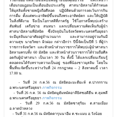
ร่วมกันอย่างสมานฉันท์บนพื้นฐานของคุณธรรม และเห็นว่า
เดือนรอมฎอนเป็นเดือนอันประเสริฐ ศาสนาอิสลามได้กำหนด
ให้มุสลิมทั้งชายหญิงถือศีลอด ปฏิบัติตนด้วยการงดเว้นการกิน
การดื่ม ตั้งแต่พระอาทิตย์ขึ้นจนถึงพระอาทิตย์ตก และให้ปฏิบัติ
ในสิ่งที่ดีงาม จึงเป็นโอกาสดีที่ภาครัฐ ใช้โอกาสนี้พบปะสร้าง
สัมพันธ์ เครือข่าย สนทนา แลกเปลี่ยนความคิดเห็นกับผู้นำ
ศาสนาอิสลามที่มัสยิด ซึ่งปัจจุบันในจังหวัดพระนครศรีอยุธยา
จะมีมุสลิมมาอาศัยอยู่จำนวนมาก และสามารถอยู่ร่วมกันมี
ความสุข นายวิทยา ผิวผ่อง กล่าวอีกว่า ปีนี้จัดเป็นปีที่ 5 ที่ผู้ว่า
ราชการจังหวัดฯ และหัวหน้าส่วนราชการได้พบปะผู้นำศาสนา
อิสลามครบทั้ง 60 มัสยิด และหัวหน้าส่วนราชการได้ร่วมถือศีล
อดกับผู้นำศาสนา เป็นเวลา 30 วัน ทั้งนี้ ได้แลกเปลี่ยนเรียนรู้
ตลอดจนได้รับทราบความเป็นอยู่ ของพี่น้องชาวมุสลิม โดยใน
พื้นที่จะจัดขึ้นระหว่างวันที่ 24 กรกฎาคม – 2 สิงหาคมนี้ เวลา
17.00 น.
- วันที่ 24 ก.ค.56 ณ มัสยิดอะมะดียะห์ ต.ปากกราน
อ.พระนครศรีอยุธยา
ภาพกิจกรรม
- วันที่ 26 ก.ค. 56 ณ มัสยิดมูฮัมหมัดอาลียิสซอดีฮืน ต.ลุมพลี
อ.พระนครศรีอยุธยา
ภาพกิจกรรม
- วันที่ 29 ก.ค.56 ณ มัสยิดซาสุริยะ ต.สามเมือง
อ.ลาดบัวหลวง
- วันที่ 31 ก.ค.56 ณ มัสยิดดารุนนาอีม ต.ชะแมบ อ.วังน้อย