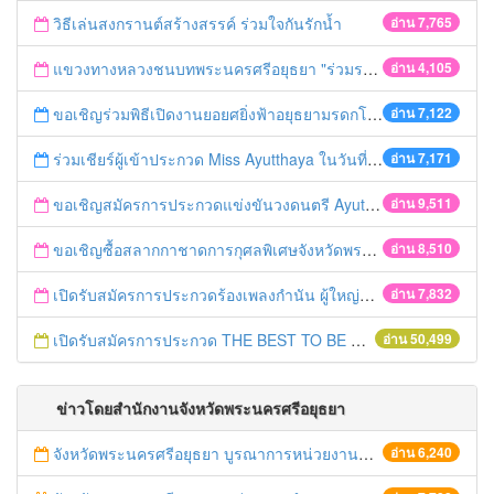
วิธีเล่นสงกรานต์สร้างสรรค์ ร่วมใจกันรักน้ำ
อ่าน 7,765
แขวงทางหลวงชนบทพระนครศรีอยุธยา "ร่วมรณรงค์ ขับช้า เปิดไฟหน้า คาดเข็มขัด" เทศกาลสงกรานต์ ปี 2561
อ่าน 4,105
ขอเชิญร่วมพิธีเปิดงานยอยศยิ่งฟ้าอยุธยามรดกโลก
อ่าน 7,122
ร่วมเชียร์ผู้เข้าประกวด Miss Ayutthaya ในวันที่ 15 ธันวาคม 2560
อ่าน 7,171
ขอเชิญสมัครการประกวดแข่งขันวงดนตรี Ayutthaya battle of the bands
อ่าน 9,511
ขอเชิญซื้อสลากกาชาดการกุศลพิเศษจังหวัดพระนครศรีอยุธยา 2560
อ่าน 8,510
เปิดรับสมัครการประกวดร้องเพลงกำนัน ผู้ใหญ่บ้าน ฯลฯ
อ่าน 7,832
เปิดรับสมัครการประกวด THE BEST TO BE NUMBER ONE
อ่าน 50,499
ข่าวโดยสำนักงานจังหวัดพระนครศรีอยุธยา
จังหวัดพระนครศรีอยุธยา บูรณาการหน่วยงานที่เกี่ยวข้อง ลงพื้นที่จัดระเบียบและดำเนินมาตรการตามบทลงโทษสูงสุดกับผู้ประกอบการร้านค้าที่ยังฝ่าฝืนตั้งร้านค้ารุกล้ำเขตพื้นที่ทางหลวง เตรียมความปลอดภัยก่อนเทศกาลสงกรานต์
อ่าน 6,240