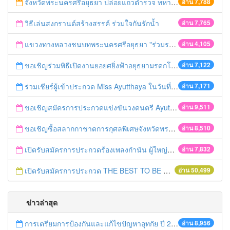
จังหวัดพระนครศรีอยุธยา ปล่อยแถวตำรวจ ทหาร ฝ่ายปกครอง กว่า 100 นาย ตรวจเข้มท่ารถสาธารณะ สถานีขนส่งรถโดยสาร วินรถตู้ และสถานีรถไฟ เตรียมรับมือเทศกาลสงกรานต์
อ่าน 7,788
วิธีเล่นสงกรานต์สร้างสรรค์ ร่วมใจกันรักน้ำ
อ่าน 7,765
แขวงทางหลวงชนบทพระนครศรีอยุธยา "ร่วมรณรงค์ ขับช้า เปิดไฟหน้า คาดเข็มขัด" เทศกาลสงกรานต์ ปี 2561
อ่าน 4,105
ขอเชิญร่วมพิธีเปิดงานยอยศยิ่งฟ้าอยุธยามรดกโลก
อ่าน 7,122
ร่วมเชียร์ผู้เข้าประกวด Miss Ayutthaya ในวันที่ 15 ธันวาคม 2560
อ่าน 7,171
ขอเชิญสมัครการประกวดแข่งขันวงดนตรี Ayutthaya battle of the bands
อ่าน 9,511
ขอเชิญซื้อสลากกาชาดการกุศลพิเศษจังหวัดพระนครศรีอยุธยา 2560
อ่าน 8,510
เปิดรับสมัครการประกวดร้องเพลงกำนัน ผู้ใหญ่บ้าน ฯลฯ
อ่าน 7,832
เปิดรับสมัครการประกวด THE BEST TO BE NUMBER ONE
อ่าน 50,499
ข่าวล่าสุด
การเตรียมการป้องกันและแก้ไขปัญหาอุทกัย ปี 2561
อ่าน 8,956