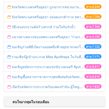
จังหวัดพระนครศรีอยุธยา บูรณาการหน่วยงานที่เกี่ยวข้อง ลงพื้นที่จัดระเบียบและดำเนินมาตรการตามบทลงโทษสูงสุดกับผู้ประกอบการร้านค้าที่ยังฝ่าฝืนตั้งร้านค้ารุกล้ำเขตพื้นที่ทางหลวง เตรียมความปลอดภัยก่อนเทศกาลสงกรานต์
อ่าน 6,240
จังหวัดพระนครศรีอยุธยา ปล่อยแถวตำรวจ ทหาร ฝ่ายปกครอง กว่า 100 นาย ตรวจเข้มท่ารถสาธารณะ สถานีขนส่งรถโดยสาร วินรถตู้ และสถานีรถไฟ เตรียมรับมือเทศกาลสงกรานต์
อ่าน 7,788
วิธีเล่นสงกรานต์สร้างสรรค์ ร่วมใจกันรักน้ำ
อ่าน 7,765
แขวงทางหลวงชนบทพระนครศรีอยุธยา "ร่วมรณรงค์ ขับช้า เปิดไฟหน้า คาดเข็มขัด" เทศกาลสงกรานต์ ปี 2561
อ่าน 4,105
ขอเชิญร่วมพิธีเปิดงานยอยศยิ่งฟ้าอยุธยามรดกโลก
อ่าน 7,122
ร่วมเชียร์ผู้เข้าประกวด Miss Ayutthaya ในวันที่ 15 ธันวาคม 2560
อ่าน 7,171
ขอเชิญสมัครการประกวดแข่งขันวงดนตรี Ayutthaya battle of the bands
อ่าน 9,511
ขอเชิญซื้อสลากกาชาดการกุศลพิเศษจังหวัดพระนครศรีอยุธยา 2560
อ่าน 8,510
เปิดรับสมัครการประกวดร้องเพลงกำนัน ผู้ใหญ่บ้าน ฯลฯ
อ่าน 7,832
สนใจมากสุดในรอบเดือน