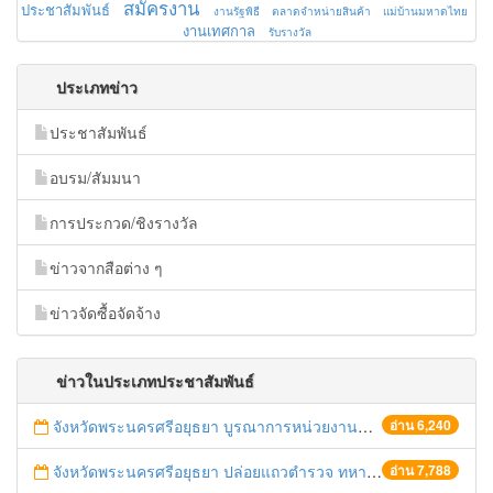
สมัครงาน
ประชาสัมพันธ์
งานรัฐพิธี
ตลาดจำหน่ายสินค้า
แม่บ้านมหาดไทย
งานเทศกาล
รับรางวัล
ประเภทข่าว
ประชาสัมพันธ์
อบรม/สัมมนา
การประกวด/ชิงรางวัล
ข่าวจากสือต่าง ๆ
ข่าวจัดซื้อจัดจ้าง
ข่าวในประเภทประชาสัมพันธ์
จังหวัดพระนครศรีอยุธยา บูรณาการหน่วยงานที่เกี่ยวข้อง ลงพื้นที่จัดระเบียบและดำเนินมาตรการตามบทลงโทษสูงสุดกับผู้ประกอบการร้านค้าที่ยังฝ่าฝืนตั้งร้านค้ารุกล้ำเขตพื้นที่ทางหลวง เตรียมความปลอดภัยก่อนเทศกาลสงกรานต์
อ่าน 6,240
จังหวัดพระนครศรีอยุธยา ปล่อยแถวตำรวจ ทหาร ฝ่ายปกครอง กว่า 100 นาย ตรวจเข้มท่ารถสาธารณะ สถานีขนส่งรถโดยสาร วินรถตู้ และสถานีรถไฟ เตรียมรับมือเทศกาลสงกรานต์
อ่าน 7,788