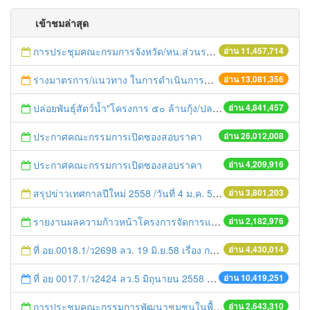
เข้าชมล่าสุด
การประชุมคณะกรมการจังหวัด/หน.ส่วนราชการประจำเดือน มิถุนายน 2558
อ่าน 11,457,714
ร่างมาตรการ/แนวทาง ในการดำเนินการประกอบการตรวจราชการแบบบูรณาการ
อ่าน 13,081,356
ปล่อยพันธุ์สัตว์น้ำ"โครงการ ๕๐ ล้านกุ้ง/ปลา ฟื้นชีวิตใหม่ให้เจ้าพระยา
อ่าน 4,841,457
ประกาศคณะกรรมการเปิดซองสอบราคา
อ่าน 26,012,008
ประกาศคณะกรรมการเปิดซองสอบราคา
อ่าน 4,209,916
สรุปข่าวเทศกาลปีใหม่ 2558 /วันที่ 4 ม.ค. 58
อ่าน 3,801,203
รายงานผลความก้าวหน้าโครงการจัดการแก้ไขปัญหาขยะ สัปดาห์ที่ 9/2558
อ่าน 2,182,976
ที่ อย.0018.1/ว2698 ลว. 19 มิ.ย.58 เรื่อง การแก้ไขปัญหาหนี้สินให้แก่เกษตรกร
อ่าน 4,430,014
ที่ อย 0017.1/ว2424 ลว.5 มิถุนายน 2558 เรื่อง แจ้งกำหนดตรวจประเมินและให้คะแนนหน่วยงานที่สมัครเข้าร่วมโครงการพัฒนาหน่วยงานต้นแบบในการจัดตั้งศูนย์ข้อมูลข่าวสารของราชการฯ ประจำปีงบประมาณ พ.ศ. 2558
อ่าน 10,419,251
การประชุมคณะกรรมการพัฒนาชุมชนในพื้นที่รอบโรงไฟฟ้า (คพรฟ.) ครั้งที่ 2/2558 กองทุนพัฒนาไฟฟ้าบริษัท โรจนะเพาเวอร์ จำกัด
อ่าน 2,643,310