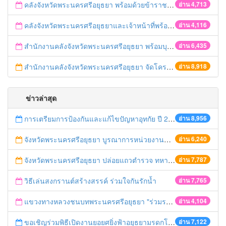
คลังจังหวัดพระนครศรีอยุธยา พร้อมด้วยข้าราชการสำนักงานคลังจังหวัดพระนครศรีอยุธยา ร่วมพิธีเฉลิมพระเกียรติสมเด็จพระนางเจ้าฯ พระบรมราชินีนาถ เนื่องในโอกาสพระราชพิธีมหามงคลเฉลิมพระชนมพรรษา ๘๑ พรรษา
อ่าน 4,713
คลังจังหวัดพระนครศรีอยุธยาและเจ้าหน้าที่พร้อมด้วยคลังเขต ๑ เข้าร่วมกิจกรรมงาน“นวัตศิลป์ไทย เทิดไท้ องค์ราชินี”
อ่าน 4,116
สำนักงานคลังจังหวัดพระนครศรีอยุธยา พร้อมบุคลากรสำนักงานคลังจังหวัดพระนครศรีอยุธยา เข้าร่วมกิจกรรมเฉลิมพระเกียรติฯ “อนุรักษ์เอกลักษณ์ไทย ถวายองค์ราชินี”
อ่าน 6,435
สำนักงานคลังจังหวัดพระนครศรีอยุธยา จัดโครงการอบรม “เสริมสร้างความเข้าใจเกี่ยวกับระเบียบกระทรวงการคลังว่าด้วยเงินทดรองราชการเพื่อช่วยเหลือผู้ประสบภัยพิบัติ กรณีฉุกเฉิน พ.ศ. ๒๕๕๖
อ่าน 8,918
ข่าวล่าสุด
การเตรียมการป้องกันและแก้ไขปัญหาอุทกัย ปี 2561
อ่าน 8,956
จังหวัดพระนครศรีอยุธยา บูรณาการหน่วยงานที่เกี่ยวข้อง ลงพื้นที่จัดระเบียบและดำเนินมาตรการตามบทลงโทษสูงสุดกับผู้ประกอบการร้านค้าที่ยังฝ่าฝืนตั้งร้านค้ารุกล้ำเขตพื้นที่ทางหลวง เตรียมความปลอดภัยก่อนเทศกาลสงกรานต์
อ่าน 6,240
จังหวัดพระนครศรีอยุธยา ปล่อยแถวตำรวจ ทหาร ฝ่ายปกครอง กว่า 100 นาย ตรวจเข้มท่ารถสาธารณะ สถานีขนส่งรถโดยสาร วินรถตู้ และสถานีรถไฟ เตรียมรับมือเทศกาลสงกรานต์
อ่าน 7,787
วิธีเล่นสงกรานต์สร้างสรรค์ ร่วมใจกันรักน้ำ
อ่าน 7,765
แขวงทางหลวงชนบทพระนครศรีอยุธยา "ร่วมรณรงค์ ขับช้า เปิดไฟหน้า คาดเข็มขัด" เทศกาลสงกรานต์ ปี 2561
อ่าน 4,104
ขอเชิญร่วมพิธีเปิดงานยอยศยิ่งฟ้าอยุธยามรดกโลก
อ่าน 7,122