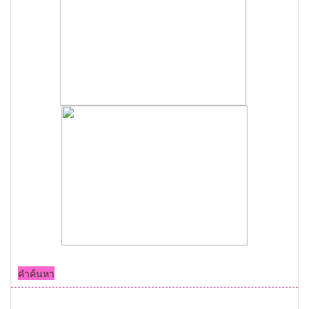
คำค้นหา