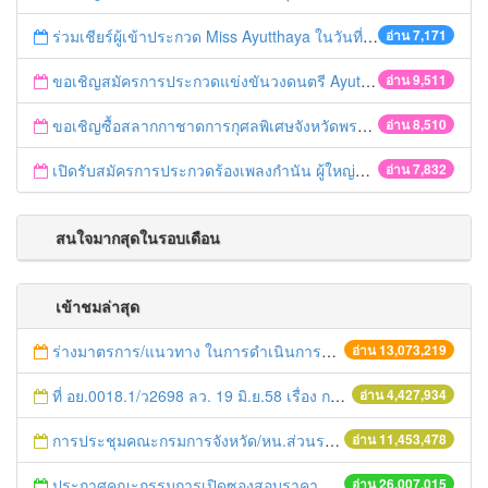
ร่วมเชียร์ผู้เข้าประกวด Miss Ayutthaya ในวันที่ 15 ธันวาคม 2560
อ่าน 7,171
ขอเชิญสมัครการประกวดแข่งขันวงดนตรี Ayutthaya battle of the bands
อ่าน 9,511
ขอเชิญซื้อสลากกาชาดการกุศลพิเศษจังหวัดพระนครศรีอยุธยา 2560
อ่าน 8,510
เปิดรับสมัครการประกวดร้องเพลงกำนัน ผู้ใหญ่บ้าน ฯลฯ
อ่าน 7,832
สนใจมากสุดในรอบเดือน
เข้าชมล่าสุด
ร่างมาตรการ/แนวทาง ในการดำเนินการประกอบการตรวจราชการแบบบูรณาการ
อ่าน 13,073,219
ที่ อย.0018.1/ว2698 ลว. 19 มิ.ย.58 เรื่อง การแก้ไขปัญหาหนี้สินให้แก่เกษตรกร
อ่าน 4,427,934
การประชุมคณะกรมการจังหวัด/หน.ส่วนราชการประจำเดือน มิถุนายน 2558
อ่าน 11,453,478
ประกาศคณะกรรมการเปิดซองสอบราคา
อ่าน 26,007,015