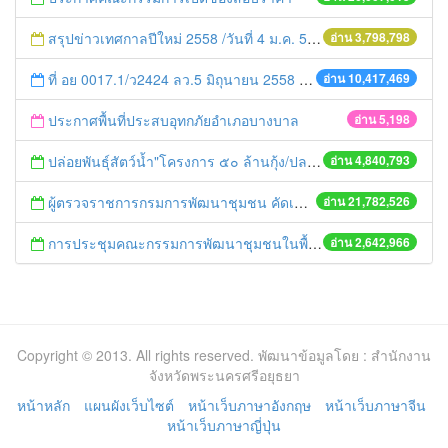
สรุปข่าวเทศกาลปีใหม่ 2558 /วันที่ 4 ม.ค. 58
อ่าน 3,798,798
ที่ อย 0017.1/ว2424 ลว.5 มิถุนายน 2558 เรื่อง แจ้งกำหนดตรวจประเมินและให้คะแนนหน่วยงานที่สมัครเข้าร่วมโครงการพัฒนาหน่วยงานต้นแบบในการจัดตั้งศูนย์ข้อมูลข่าวสารของราชการฯ ประจำปีงบประมาณ พ.ศ. 2558
อ่าน 10,417,469
ประกาศพื้นที่ประสบอุทกภัยอำเภอบางบาล
อ่าน 5,198
ปล่อยพันธุ์สัตว์น้ำ"โครงการ ๕๐ ล้านกุ้ง/ปลา ฟื้นชีวิตใหม่ให้เจ้าพระยา
อ่าน 4,840,793
ผู้ตรวจราชการกรมการพัฒนาชุมชน คัดเลือกข้าราชการและลูกจ้างดีเด่น และหน่วยงานพัฒนาชุมชนใสสะอาด ประจำปี ๒๕๕๔
อ่าน 21,782,526
การประชุมคณะกรรมการพัฒนาชุมชนในพื้นที่รอบโรงไฟฟ้า (คพรฟ.) ครั้งที่ 2/2558 กองทุนพัฒนาไฟฟ้าบริษัท โรจนะเพาเวอร์ จำกัด
อ่าน 2,642,966
Copyright © 2013. All rights reserved. พัฒนาข้อมูลโดย : สำนักงาน
จังหวัดพระนครศรีอยุธยา
หน้าหลัก
แผนผังเว็บไซต์
หน้าเว็บภาษาอังกฤษ
หน้าเว็บภาษาจีน
หน้าเว็บภาษาญี่ปุ่น