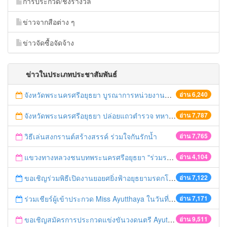
การประกวด/ชิงรางวัล
ข่าวจากสือต่าง ๆ
ข่าวจัดซื้อจัดจ้าง
ข่าวในประเภทประชาสัมพันธ์
จังหวัดพระนครศรีอยุธยา บูรณาการหน่วยงานที่เกี่ยวข้อง ลงพื้นที่จัดระเบียบและดำเนินมาตรการตามบทลงโทษสูงสุดกับผู้ประกอบการร้านค้าที่ยังฝ่าฝืนตั้งร้านค้ารุกล้ำเขตพื้นที่ทางหลวง เตรียมความปลอดภัยก่อนเทศกาลสงกรานต์
อ่าน 6,240
จังหวัดพระนครศรีอยุธยา ปล่อยแถวตำรวจ ทหาร ฝ่ายปกครอง กว่า 100 นาย ตรวจเข้มท่ารถสาธารณะ สถานีขนส่งรถโดยสาร วินรถตู้ และสถานีรถไฟ เตรียมรับมือเทศกาลสงกรานต์
อ่าน 7,787
วิธีเล่นสงกรานต์สร้างสรรค์ ร่วมใจกันรักน้ำ
อ่าน 7,765
แขวงทางหลวงชนบทพระนครศรีอยุธยา "ร่วมรณรงค์ ขับช้า เปิดไฟหน้า คาดเข็มขัด" เทศกาลสงกรานต์ ปี 2561
อ่าน 4,104
ขอเชิญร่วมพิธีเปิดงานยอยศยิ่งฟ้าอยุธยามรดกโลก
อ่าน 7,122
ร่วมเชียร์ผู้เข้าประกวด Miss Ayutthaya ในวันที่ 15 ธันวาคม 2560
อ่าน 7,171
ขอเชิญสมัครการประกวดแข่งขันวงดนตรี Ayutthaya battle of the bands
อ่าน 9,511