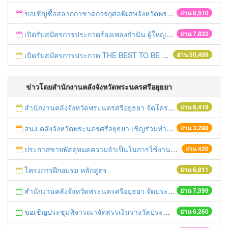
ขอเชิญซื้อสลากกาชาดการกุศลพิเศษจังหวัดพระนครศรีอยุธยา 2560
อ่าน 8,510
เปิดรับสมัครการประกวดร้องเพลงกำนัน ผู้ใหญ่บ้าน ฯลฯ
อ่าน 7,832
เปิดรับสมัครการประกวด THE BEST TO BE NUMBER ONE
อ่าน 50,499
ข่าวโดยสำนักงานคลังจังหวัดพระนครศรีอยุธยา
สำนักงานคลังจังหวัดพระนครศรีอยุธยา จัดโครงการฝึกอบรมเชิงปฏิบัติการ "การจัดซื้อจัดจ้างด้วยวิธีตลาดอิเล็กทรอนิกส์ (e-market)และวิธีประกวดราคาอิเล็กทรอนิกส์ (e-bidding)" ในวันที่ 4 เมษายน 2559 ณ อาคารราชภัฎ 100ปี ชั้น 2 มหาวิทยาลัยราชภัฎพระนครศรีอยุธยา
อ่าน 6,419
สนง.คลังจังหวัดพระนครศรีอยุธยา เชิญร่วมทำบุญตักบาตร วันศุกร์ที่ 12 กันยายน 2557 ณ บริเวณตลาดนัด หลังอาคาร 7 ชั้น ศูนย์ราชการจังหวัดพระนครศรีอยุธยา
อ่าน 3,298
ประกาศขายพัสดุหมดความจำเป็นในการใช้งานของสำนักงานคลังจังหวัดพระนครศรีอยุธยา
อ่าน 420
โครงการฝึกอบรม หลักสูตร
อ่าน 6,811
สำนักงานคลังจังหวัดพระนครศรีอยุธยา จัดประชุมคณะกรรมการพิจารณากิจกรรมทางเศรษฐกิจ GPP ครั้งที่ ๑/๒๕๕๖
อ่าน 7,399
ขอเชิญประชุมพิจารณาจัดสรรเงินรางวัลประจำปีงบประมาณ พ.ศ. 2554
อ่าน 6,260