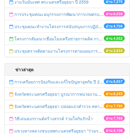
งานวันมันเทศ พระนครศรีอยุธยา ปี 2559
อ่าน 7,270
การประชุมคณะอนุกรรมการพัฒนาการเกษตรและสหกรณ์จังหวัดพระนครศรีอยุธยา
อ่าน 6,039
ประชุมคณะทำงานโครงการสนับสนุนการปฏิบัติงานเฝ้าระวังและควบคุมมาตรฐานสินค้าเกษตรระดับจังหวัด
อ่าน 4,709
โครงการสัมมนาเชื่อมโยงเครือข่ายการผลิต การตลาดสินค้าเกษตรและอาหารปลอดภัย
อ่าน 4,552
ประชุมตรวจติดตามงานโครงการตามแผนการตรวจของผู้ตรวจราชการกระทรวงเกษตรและสหกรณ์ เขต 1
อ่าน 2,834
ข่าวล่าสุด
การเตรียมการป้องกันและแก้ไขปัญหาอุทกัย ปี 2561
อ่าน 8,957
จังหวัดพระนครศรีอยุธยา บูรณาการหน่วยงานที่เกี่ยวข้อง ลงพื้นที่จัดระเบียบและดำเนินมาตรการตามบทลงโทษสูงสุดกับผู้ประกอบการร้านค้าที่ยังฝ่าฝืนตั้งร้านค้ารุกล้ำเขตพื้นที่ทางหลวง เตรียมความปลอดภัยก่อนเทศกาลสงกรานต์
อ่าน 6,243
จังหวัดพระนครศรีอยุธยา ปล่อยแถวตำรวจ ทหาร ฝ่ายปกครอง กว่า 100 นาย ตรวจเข้มท่ารถสาธารณะ สถานีขนส่งรถโดยสาร วินรถตู้ และสถานีรถไฟ เตรียมรับมือเทศกาลสงกรานต์
อ่าน 7,790
วิธีเล่นสงกรานต์สร้างสรรค์ ร่วมใจกันรักน้ำ
อ่าน 7,765
แขวงทางหลวงชนบทพระนครศรีอยุธยา "ร่วมรณรงค์ ขับช้า เปิดไฟหน้า คาดเข็มขัด" เทศกาลสงกรานต์ ปี 2561
อ่าน 4,106