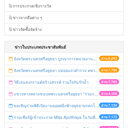
การประกวด/ชิงรางวัล
ข่าวจากสือต่าง ๆ
ข่าวจัดซื้อจัดจ้าง
ข่าวในประเภทประชาสัมพันธ์
จังหวัดพระนครศรีอยุธยา บูรณาการหน่วยงานที่เกี่ยวข้อง ลงพื้นที่จัดระเบียบและดำเนินมาตรการตามบทลงโทษสูงสุดกับผู้ประกอบการร้านค้าที่ยังฝ่าฝืนตั้งร้านค้ารุกล้ำเขตพื้นที่ทางหลวง เตรียมความปลอดภัยก่อนเทศกาลสงกรานต์
อ่าน 6,243
จังหวัดพระนครศรีอยุธยา ปล่อยแถวตำรวจ ทหาร ฝ่ายปกครอง กว่า 100 นาย ตรวจเข้มท่ารถสาธารณะ สถานีขนส่งรถโดยสาร วินรถตู้ และสถานีรถไฟ เตรียมรับมือเทศกาลสงกรานต์
อ่าน 7,790
วิธีเล่นสงกรานต์สร้างสรรค์ ร่วมใจกันรักน้ำ
อ่าน 7,765
แขวงทางหลวงชนบทพระนครศรีอยุธยา "ร่วมรณรงค์ ขับช้า เปิดไฟหน้า คาดเข็มขัด" เทศกาลสงกรานต์ ปี 2561
อ่าน 4,106
ขอเชิญร่วมพิธีเปิดงานยอยศยิ่งฟ้าอยุธยามรดกโลก
อ่าน 7,124
ร่วมเชียร์ผู้เข้าประกวด Miss Ayutthaya ในวันที่ 15 ธันวาคม 2560
อ่าน 7,172