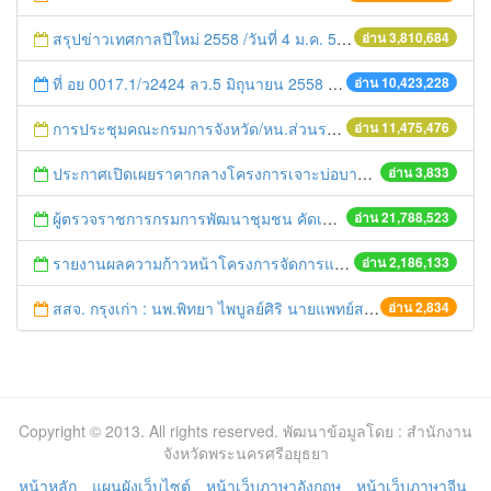
สรุปข่าวเทศกาลปีใหม่ 2558 /วันที่ 4 ม.ค. 58
อ่าน 3,810,684
ที่ อย 0017.1/ว2424 ลว.5 มิถุนายน 2558 เรื่อง แจ้งกำหนดตรวจประเมินและให้คะแนนหน่วยงานที่สมัครเข้าร่วมโครงการพัฒนาหน่วยงานต้นแบบในการจัดตั้งศูนย์ข้อมูลข่าวสารของราชการฯ ประจำปีงบประมาณ พ.ศ. 2558
อ่าน 10,423,228
การประชุมคณะกรมการจังหวัด/หน.ส่วนราชการประจำเดือน มิถุนายน 2558
อ่าน 11,475,476
ประกาศเปิดเผยราคากลางโครงการเจาะบ่อบาดาล
อ่าน 3,833
ผู้ตรวจราชการกรมการพัฒนาชุมชน คัดเลือกข้าราชการและลูกจ้างดีเด่น และหน่วยงานพัฒนาชุมชนใสสะอาด ประจำปี ๒๕๕๔
อ่าน 21,788,523
รายงานผลความก้าวหน้าโครงการจัดการแก้ไขปัญหาขยะ สัปดาห์ที่ 9/2558
อ่าน 2,186,133
สสจ. กรุงเก่า : นพ.พิทยา ไพบูลย์ศิริ นายแพทย์สาธารณสุขจังหวัดพระนครศรีอยุธยา ประธานการประชุม VDO Conferance ชี้แจงบทบาทภารกิจของกลุ่มงานประกันสุขภาพ ของสำนักงานสาธารณสุขจังหวัด โดยมี เจ้าหน้าที่ที่เกี่ยวข้อง เข้าร่วมการประชุม ณ ห้องประชุมไทรงาม สำนักงานสาธารณสุขจังหวัดพระนครศรีอยุธยา
อ่าน 2,834
Copyright © 2013. All rights reserved. พัฒนาข้อมูลโดย : สำนักงาน
จังหวัดพระนครศรีอยุธยา
หน้าหลัก
แผนผังเว็บไซต์
หน้าเว็บภาษาอังกฤษ
หน้าเว็บภาษาจีน