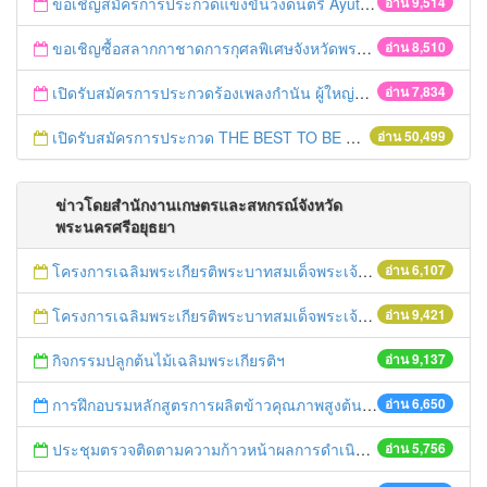
ขอเชิญสมัครการประกวดแข่งขันวงดนตรี Ayutthaya battle of the bands
อ่าน 9,514
ขอเชิญซื้อสลากกาชาดการกุศลพิเศษจังหวัดพระนครศรีอยุธยา 2560
อ่าน 8,510
เปิดรับสมัครการประกวดร้องเพลงกำนัน ผู้ใหญ่บ้าน ฯลฯ
อ่าน 7,834
เปิดรับสมัครการประกวด THE BEST TO BE NUMBER ONE
อ่าน 50,499
ข่าวโดยสำนักงานเกษตรและสหกรณ์จังหวัด
พระนครศรีอยุธยา
โครงการเฉลิมพระเกียรติพระบาทสมเด็จพระเจ้าอยู่หัว เนื่องในโอกาสมหามงคลเสด็จเถลิงถวัลยราชสมบัติครบ 70 ปี ฯ
อ่าน 6,107
โครงการเฉลิมพระเกียรติพระบาทสมเด็จพระเจ้าอยู่หัว เนื่องในโอกาสมหามงคลเสด็จเถลิงถวัลยราชสมบัติครบ 70 ปี ฯ
อ่าน 9,421
กิจกรรมปลูกต้นไม้เฉลิมพระเกียรติฯ
อ่าน 9,137
การฝึกอบรมหลักสูตรการผลิตข้าวคุณภาพสูงต้นทุนต่ำ ปี 2559
อ่าน 6,650
ประชุมตรวจติดตามความก้าวหน้าผลการดำเนินงานขับเคลื่อนนโยบายของกระทรวงเกษตรและสหกรณ์แบบเบ็ดเสร็จ
อ่าน 5,756