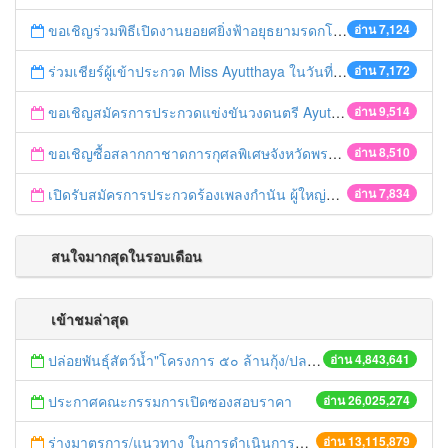
ขอเชิญร่วมพิธีเปิดงานยอยศยิ่งฟ้าอยุธยามรดกโลก
อ่าน 7,124
ร่วมเชียร์ผู้เข้าประกวด Miss Ayutthaya ในวันที่ 15 ธันวาคม 2560
อ่าน 7,172
ขอเชิญสมัครการประกวดแข่งขันวงดนตรี Ayutthaya battle of the bands
อ่าน 9,514
ขอเชิญซื้อสลากกาชาดการกุศลพิเศษจังหวัดพระนครศรีอยุธยา 2560
อ่าน 8,510
เปิดรับสมัครการประกวดร้องเพลงกำนัน ผู้ใหญ่บ้าน ฯลฯ
อ่าน 7,834
สนใจมากสุดในรอบเดือน
เข้าชมล่าสุด
ปล่อยพันธุ์สัตว์น้ำ"โครงการ ๕๐ ล้านกุ้ง/ปลา ฟื้นชีวิตใหม่ให้เจ้าพระยา
อ่าน 4,843,641
ประกาศคณะกรรมการเปิดซองสอบราคา
อ่าน 26,025,274
ร่างมาตรการ/แนวทาง ในการดำเนินการประกอบการตรวจราชการแบบบูรณาการ
อ่าน 13,115,879