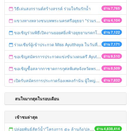
วิธีเล่นสงกรานต์สร้างสรรค์ ร่วมใจกันรักน้ำ
อ่าน 7,765
แขวงทางหลวงชนบทพระนครศรีอยุธยา "ร่วมรณรงค์ ขับช้า เปิดไฟหน้า คาดเข็มขัด" เทศกาลสงกรานต์ ปี 2561
อ่าน 4,104
ขอเชิญร่วมพิธีเปิดงานยอยศยิ่งฟ้าอยุธยามรดกโลก
อ่าน 7,122
ร่วมเชียร์ผู้เข้าประกวด Miss Ayutthaya ในวันที่ 15 ธันวาคม 2560
อ่าน 7,171
ขอเชิญสมัครการประกวดแข่งขันวงดนตรี Ayutthaya battle of the bands
อ่าน 9,510
ขอเชิญซื้อสลากกาชาดการกุศลพิเศษจังหวัดพระนครศรีอยุธยา 2560
อ่าน 8,509
เปิดรับสมัครการประกวดร้องเพลงกำนัน ผู้ใหญ่บ้าน ฯลฯ
อ่าน 7,832
สนใจมากสุดในรอบเดือน
เข้าชมล่าสุด
ปล่อยพันธุ์สัตว์น้ำ"โครงการ ๕๐ ล้านกุ้ง/ปลา ฟื้นชีวิตใหม่ให้เจ้าพระยา
อ่าน 4,838,414