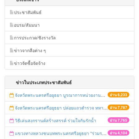
ประชาสัมพันธ์
อบรม/สัมมนา
การประกวด/ชิงรางวัล
ข่าวจากสือต่าง ๆ
ข่าวจัดซื้อจัดจ้าง
ข่าวในประเภทประชาสัมพันธ์
จังหวัดพระนครศรีอยุธยา บูรณาการหน่วยงานที่เกี่ยวข้อง ลงพื้นที่จัดระเบียบและดำเนินมาตรการตามบทลงโทษสูงสุดกับผู้ประกอบการร้านค้าที่ยังฝ่าฝืนตั้งร้านค้ารุกล้ำเขตพื้นที่ทางหลวง เตรียมความปลอดภัยก่อนเทศกาลสงกรานต์
อ่าน 6,233
จังหวัดพระนครศรีอยุธยา ปล่อยแถวตำรวจ ทหาร ฝ่ายปกครอง กว่า 100 นาย ตรวจเข้มท่ารถสาธารณะ สถานีขนส่งรถโดยสาร วินรถตู้ และสถานีรถไฟ เตรียมรับมือเทศกาลสงกรานต์
อ่าน 7,787
วิธีเล่นสงกรานต์สร้างสรรค์ ร่วมใจกันรักน้ำ
อ่าน 7,765
แขวงทางหลวงชนบทพระนครศรีอยุธยา "ร่วมรณรงค์ ขับช้า เปิดไฟหน้า คาดเข็มขัด" เทศกาลสงกรานต์ ปี 2561
อ่าน 4,104