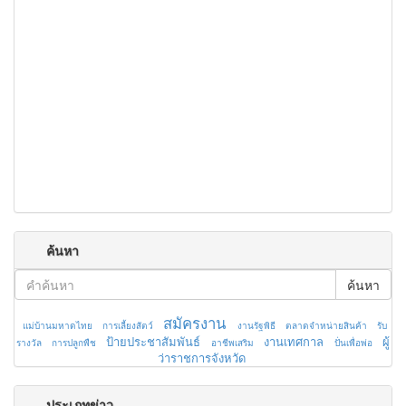
ค้นหา
ค้นหา
สมัครงาน
แม่บ้านมหาดไทย
การเลี้ยงสัตว์
งานรัฐพิธี
ตลาดจำหน่ายสินค้า
รับ
ป้ายประชาสัมพันธ์
งานเทศกาล
ผู้
รางวัล
การปลูกพืช
อาชีพเสริม
ปั่นเพื่อพ่อ
ว่าราชการจังหวัด
ประเภทข่าว