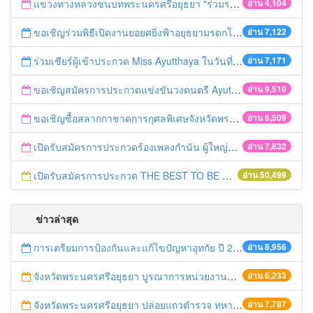
แขวงทางหลวงชนบทพระนครศรีอยุธยา "ร่วมรณรงค์ ขับช้า เปิดไฟหน้า คาดเข็มขัด" เทศกาลสงกรานต์ ปี 2561
อ่าน 4,104
ขอเชิญร่วมพิธีเปิดงานยอยศยิ่งฟ้าอยุธยามรดกโลก
อ่าน 7,122
ร่วมเชียร์ผู้เข้าประกวด Miss Ayutthaya ในวันที่ 15 ธันวาคม 2560
อ่าน 7,171
ขอเชิญสมัครการประกวดแข่งขันวงดนตรี Ayutthaya battle of the bands
อ่าน 9,510
ขอเชิญซื้อสลากกาชาดการกุศลพิเศษจังหวัดพระนครศรีอยุธยา 2560
อ่าน 8,509
เปิดรับสมัครการประกวดร้องเพลงกำนัน ผู้ใหญ่บ้าน ฯลฯ
อ่าน 7,832
เปิดรับสมัครการประกวด THE BEST TO BE NUMBER ONE
อ่าน 50,499
ข่าวล่าสุด
การเตรียมการป้องกันและแก้ไขปัญหาอุทกัย ปี 2561
อ่าน 8,956
จังหวัดพระนครศรีอยุธยา บูรณาการหน่วยงานที่เกี่ยวข้อง ลงพื้นที่จัดระเบียบและดำเนินมาตรการตามบทลงโทษสูงสุดกับผู้ประกอบการร้านค้าที่ยังฝ่าฝืนตั้งร้านค้ารุกล้ำเขตพื้นที่ทางหลวง เตรียมความปลอดภัยก่อนเทศกาลสงกรานต์
อ่าน 6,233
จังหวัดพระนครศรีอยุธยา ปล่อยแถวตำรวจ ทหาร ฝ่ายปกครอง กว่า 100 นาย ตรวจเข้มท่ารถสาธารณะ สถานีขนส่งรถโดยสาร วินรถตู้ และสถานีรถไฟ เตรียมรับมือเทศกาลสงกรานต์
อ่าน 7,787