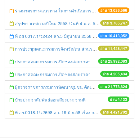
ร่างมาตรการ/แนวทาง ในการดำเนินการประกอบการตรวจราชการแบบบูรณาการ
อ่าน 13,026,566
สรุปข่าวเทศกาลปีใหม่ 2558 /วันที่ 4 ม.ค. 58
อ่าน 3,785,747
ที่ อย 0017.1/ว2424 ลว.5 มิถุนายน 2558 เรื่อง แจ้งกำหนดตรวจประเมินและให้คะแนนหน่วยงานที่สมัครเข้าร่วมโครงการพัฒนาหน่วยงานต้นแบบในการจัดตั้งศูนย์ข้อมูลข่าวสารของราชการฯ ประจำปีงบประมาณ พ.ศ. 2558
อ่าน 10,413,052
การประชุมคณะกรมการจังหวัด/หน.ส่วนราชการประจำเดือน มิถุนายน 2558
อ่าน 11,428,447
ประกาศคณะกรรมการเปิดซองสอบราคา
อ่าน 25,992,083
ประกาศคณะกรรมการเปิดซองสอบราคา
อ่าน 4,205,434
ผู้ตรวจราชการกรมการพัฒนาชุมชน คัดเลือกข้าราชการและลูกจ้างดีเด่น และหน่วยงานพัฒนาชุมชนใสสะอาด ประจำปี ๒๕๕๔
อ่าน 21,778,624
ป้ายประชาสัมพันธ์ออกเสียงประชามติ
อ่าน 4,133
ที่ อย.0018.1/ว2698 ลว. 19 มิ.ย.58 เรื่อง การแก้ไขปัญหาหนี้สินให้แก่เกษตรกร
อ่าน 4,421,702