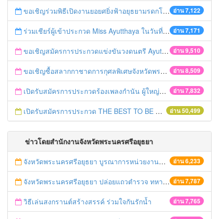
ขอเชิญร่วมพิธีเปิดงานยอยศยิ่งฟ้าอยุธยามรดกโลก
อ่าน 7,122
ร่วมเชียร์ผู้เข้าประกวด Miss Ayutthaya ในวันที่ 15 ธันวาคม 2560
อ่าน 7,171
ขอเชิญสมัครการประกวดแข่งขันวงดนตรี Ayutthaya battle of the bands
อ่าน 9,510
ขอเชิญซื้อสลากกาชาดการกุศลพิเศษจังหวัดพระนครศรีอยุธยา 2560
อ่าน 8,509
เปิดรับสมัครการประกวดร้องเพลงกำนัน ผู้ใหญ่บ้าน ฯลฯ
อ่าน 7,832
เปิดรับสมัครการประกวด THE BEST TO BE NUMBER ONE
อ่าน 50,499
ข่าวโดยสำนักงานจังหวัดพระนครศรีอยุธยา
จังหวัดพระนครศรีอยุธยา บูรณาการหน่วยงานที่เกี่ยวข้อง ลงพื้นที่จัดระเบียบและดำเนินมาตรการตามบทลงโทษสูงสุดกับผู้ประกอบการร้านค้าที่ยังฝ่าฝืนตั้งร้านค้ารุกล้ำเขตพื้นที่ทางหลวง เตรียมความปลอดภัยก่อนเทศกาลสงกรานต์
อ่าน 6,233
จังหวัดพระนครศรีอยุธยา ปล่อยแถวตำรวจ ทหาร ฝ่ายปกครอง กว่า 100 นาย ตรวจเข้มท่ารถสาธารณะ สถานีขนส่งรถโดยสาร วินรถตู้ และสถานีรถไฟ เตรียมรับมือเทศกาลสงกรานต์
อ่าน 7,787
วิธีเล่นสงกรานต์สร้างสรรค์ ร่วมใจกันรักน้ำ
อ่าน 7,765