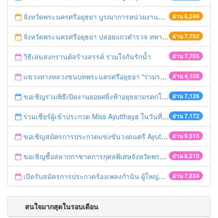
จังหวัดพระนครศรีอยุธยา บูรณาการหน่วยงานที่เกี่ยวข้อง ลงพื้นที่จัดระเบียบและดำเนินมาตรการตามบทลงโทษสูงสุดกับผู้ประกอบการร้านค้าที่ยังฝ่าฝืนตั้งร้านค้ารุกล้ำเขตพื้นที่ทางหลวง เตรียมความปลอดภัยก่อนเทศกาลสงกรานต์
อ่าน 6,246
จังหวัดพระนครศรีอยุธยา ปล่อยแถวตำรวจ ทหาร ฝ่ายปกครอง กว่า 100 นาย ตรวจเข้มท่ารถสาธารณะ สถานีขนส่งรถโดยสาร วินรถตู้ และสถานีรถไฟ เตรียมรับมือเทศกาลสงกรานต์
อ่าน 7,792
วิธีเล่นสงกรานต์สร้างสรรค์ ร่วมใจกันรักน้ำ
อ่าน 7,765
แขวงทางหลวงชนบทพระนครศรีอยุธยา "ร่วมรณรงค์ ขับช้า เปิดไฟหน้า คาดเข็มขัด" เทศกาลสงกรานต์ ปี 2561
อ่าน 4,106
ขอเชิญร่วมพิธีเปิดงานยอยศยิ่งฟ้าอยุธยามรดกโลก
อ่าน 7,126
ร่วมเชียร์ผู้เข้าประกวด Miss Ayutthaya ในวันที่ 15 ธันวาคม 2560
อ่าน 7,172
ขอเชิญสมัครการประกวดแข่งขันวงดนตรี Ayutthaya battle of the bands
อ่าน 9,515
ขอเชิญซื้อสลากกาชาดการกุศลพิเศษจังหวัดพระนครศรีอยุธยา 2560
อ่าน 8,510
เปิดรับสมัครการประกวดร้องเพลงกำนัน ผู้ใหญ่บ้าน ฯลฯ
อ่าน 7,834
สนใจมากสุดในรอบเดือน