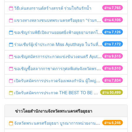
วิธีเล่นสงกรานต์สร้างสรรค์ ร่วมใจกันรักน้ำ
อ่าน 7,765
แขวงทางหลวงชนบทพระนครศรีอยุธยา "ร่วมรณรงค์ ขับช้า เปิดไฟหน้า คาดเข็มขัด" เทศกาลสงกรานต์ ปี 2561
อ่าน 4,106
ขอเชิญร่วมพิธีเปิดงานยอยศยิ่งฟ้าอยุธยามรดกโลก
อ่าน 7,126
ร่วมเชียร์ผู้เข้าประกวด Miss Ayutthaya ในวันที่ 15 ธันวาคม 2560
อ่าน 7,172
ขอเชิญสมัครการประกวดแข่งขันวงดนตรี Ayutthaya battle of the bands
อ่าน 9,515
ขอเชิญซื้อสลากกาชาดการกุศลพิเศษจังหวัดพระนครศรีอยุธยา 2560
อ่าน 8,510
เปิดรับสมัครการประกวดร้องเพลงกำนัน ผู้ใหญ่บ้าน ฯลฯ
อ่าน 7,834
เปิดรับสมัครการประกวด THE BEST TO BE NUMBER ONE
อ่าน 50,499
ข่าวโดยสำนักงานจังหวัดพระนครศรีอยุธยา
จังหวัดพระนครศรีอยุธยา บูรณาการหน่วยงานที่เกี่ยวข้อง ลงพื้นที่จัดระเบียบและดำเนินมาตรการตามบทลงโทษสูงสุดกับผู้ประกอบการร้านค้าที่ยังฝ่าฝืนตั้งร้านค้ารุกล้ำเขตพื้นที่ทางหลวง เตรียมความปลอดภัยก่อนเทศกาลสงกรานต์
อ่าน 6,246