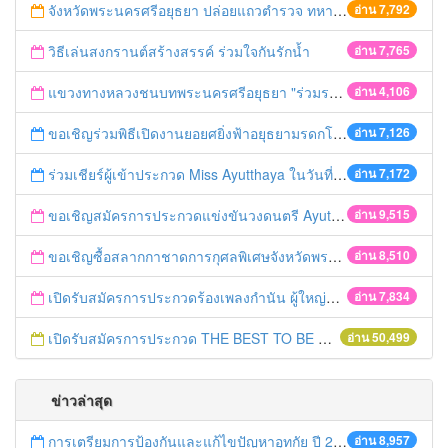
จังหวัดพระนครศรีอยุธยา ปล่อยแถวตำรวจ ทหาร ฝ่ายปกครอง กว่า 100 นาย ตรวจเข้มท่ารถสาธารณะ สถานีขนส่งรถโดยสาร วินรถตู้ และสถานีรถไฟ เตรียมรับมือเทศกาลสงกรานต์
อ่าน 7,792
วิธีเล่นสงกรานต์สร้างสรรค์ ร่วมใจกันรักน้ำ
อ่าน 7,765
แขวงทางหลวงชนบทพระนครศรีอยุธยา "ร่วมรณรงค์ ขับช้า เปิดไฟหน้า คาดเข็มขัด" เทศกาลสงกรานต์ ปี 2561
อ่าน 4,106
ขอเชิญร่วมพิธีเปิดงานยอยศยิ่งฟ้าอยุธยามรดกโลก
อ่าน 7,126
ร่วมเชียร์ผู้เข้าประกวด Miss Ayutthaya ในวันที่ 15 ธันวาคม 2560
อ่าน 7,172
ขอเชิญสมัครการประกวดแข่งขันวงดนตรี Ayutthaya battle of the bands
อ่าน 9,515
ขอเชิญซื้อสลากกาชาดการกุศลพิเศษจังหวัดพระนครศรีอยุธยา 2560
อ่าน 8,510
เปิดรับสมัครการประกวดร้องเพลงกำนัน ผู้ใหญ่บ้าน ฯลฯ
อ่าน 7,834
เปิดรับสมัครการประกวด THE BEST TO BE NUMBER ONE
อ่าน 50,499
ข่าวล่าสุด
การเตรียมการป้องกันและแก้ไขปัญหาอุทกัย ปี 2561
อ่าน 8,957