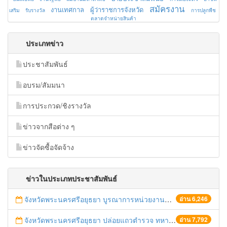
สมัครงาน
งานเทศกาล
ผู้ว่าราชการจังหวัด
เสริม
รับรางวัล
การปลูกพืช
ตลาดจำหน่ายสินค้า
ประเภทข่าว
ประชาสัมพันธ์
อบรม/สัมมนา
การประกวด/ชิงรางวัล
ข่าวจากสือต่าง ๆ
ข่าวจัดซื้อจัดจ้าง
ข่าวในประเภทประชาสัมพันธ์
จังหวัดพระนครศรีอยุธยา บูรณาการหน่วยงานที่เกี่ยวข้อง ลงพื้นที่จัดระเบียบและดำเนินมาตรการตามบทลงโทษสูงสุดกับผู้ประกอบการร้านค้าที่ยังฝ่าฝืนตั้งร้านค้ารุกล้ำเขตพื้นที่ทางหลวง เตรียมความปลอดภัยก่อนเทศกาลสงกรานต์
อ่าน 6,246
จังหวัดพระนครศรีอยุธยา ปล่อยแถวตำรวจ ทหาร ฝ่ายปกครอง กว่า 100 นาย ตรวจเข้มท่ารถสาธารณะ สถานีขนส่งรถโดยสาร วินรถตู้ และสถานีรถไฟ เตรียมรับมือเทศกาลสงกรานต์
อ่าน 7,792