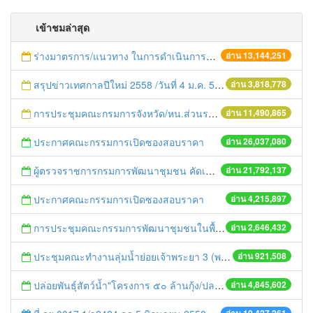
เข้าชมล่าสุด
ร่างมาตรการ/แนวทาง ในการดำเนินการประกอบการตรวจราชการแบบบูรณาการ
อ่าน 13,144,251
สรุปข่าวเทศกาลปีใหม่ 2558 /วันที่ 4 ม.ค. 58
อ่าน 3,818,778
การประชุมคณะกรมการจังหวัด/หน.ส่วนราชการประจำเดือน มิถุนายน 2558
อ่าน 11,490,865
ประกาศคณะกรรมการเปิดซองสอบราคา
อ่าน 26,037,080
ผู้ตรวจราชการกรมการพัฒนาชุมชน คัดเลือกข้าราชการและลูกจ้างดีเด่น และหน่วยงานพัฒนาชุมชนใสสะอาด ประจำปี ๒๕๕๔
อ่าน 21,792,137
ประกาศคณะกรรมการเปิดซองสอบราคา
อ่าน 4,215,897
การประชุมคณะกรรมการพัฒนาชุมชนในพื้นที่รอบโรงไฟฟ้า (คพรฟ.) ครั้งที่ 2/2558 กองทุนพัฒนาไฟฟ้าบริษัท โรจนะเพาเวอร์ จำกัด
อ่าน 2,646,432
ประชุมคณะทำงานลุ่มน้ำย่อยเจ้าพระยา 3 (พระนครศรีอยุธยา-ปทุมธานี) ครั้งที่ 1/2558
อ่าน 921,508
ปล่อยพันธุ์สัตว์น้ำ"โครงการ ๕๐ ล้านกุ้ง/ปลา ฟื้นชีวิตใหม่ให้เจ้าพระยา
อ่าน 4,845,602