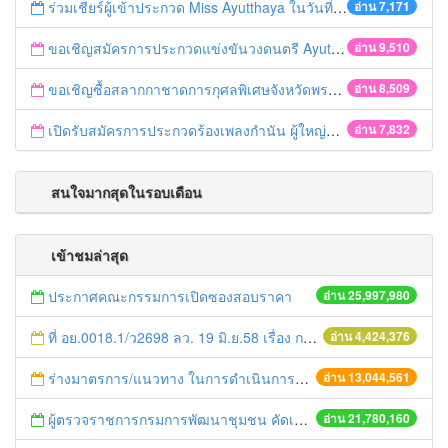
ร่วมเชียร์ผู้เข้าประกวด Miss Ayutthaya ในวันที่ 15 ธันวาคม 2560
อ่าน 7,171
ขอเชิญสมัครการประกวดแข่งขันวงดนตรี Ayutthaya battle of the bands
อ่าน 9,510
ขอเชิญซื้อสลากกาชาดการกุศลพิเศษจังหวัดพระนครศรีอยุธยา 2560
อ่าน 8,509
เปิดรับสมัครการประกวดร้องเพลงกำนัน ผู้ใหญ่บ้าน ฯลฯ
อ่าน 7,832
สนใจมากสุดในรอบเดือน
เข้าชมล่าสุด
ประกาศคณะกรรมการเปิดซองสอบราคา
อ่าน 25,997,980
ที่ อย.0018.1/ว2698 ลว. 19 มิ.ย.58 เรื่อง การแก้ไขปัญหาหนี้สินให้แก่เกษตรกร
อ่าน 4,424,376
ร่างมาตรการ/แนวทาง ในการดำเนินการประกอบการตรวจราชการแบบบูรณาการ
อ่าน 13,044,561
ผู้ตรวจราชการกรมการพัฒนาชุมชน คัดเลือกข้าราชการและลูกจ้างดีเด่น และหน่วยงานพัฒนาชุมชนใสสะอาด ประจำปี ๒๕๕๔
อ่าน 21,780,160