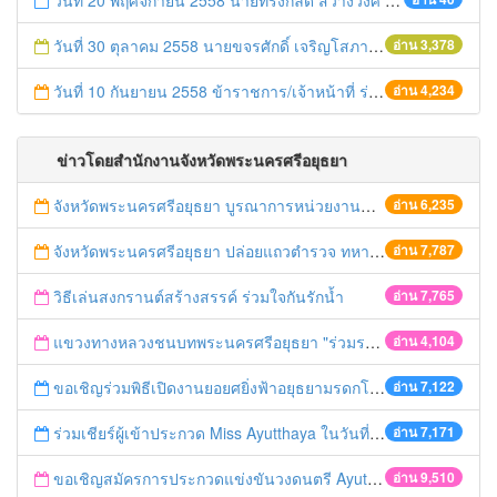
วันที่ 20 พฤศจิกายน 2558 นายทรงกลด สว่างวงศ์ หน.สนจ. นำข้าราชการ เจ้าหน้าที่ ลูกจ้างสำนักงานจังหวัดพระนครศรีอยุธยาร่วมกิจกรรม Big Cleaning Day
วันที่ 30 ตุลาคม 2558 นายขจรศักดิ์ เจริญโสภา รองผวจฯ เป็นประธานการประชุมสำนักงานจังหวัด
อ่าน 3,378
วันที่ 10 กันยายน 2558 ข้าราชการ/เจ้าหน้าที่ ร่วมแสดงความยินดี ผู้ว่าฯ
อ่าน 4,234
ข่าวโดยสำนักงานจังหวัดพระนครศรีอยุธยา
จังหวัดพระนครศรีอยุธยา บูรณาการหน่วยงานที่เกี่ยวข้อง ลงพื้นที่จัดระเบียบและดำเนินมาตรการตามบทลงโทษสูงสุดกับผู้ประกอบการร้านค้าที่ยังฝ่าฝืนตั้งร้านค้ารุกล้ำเขตพื้นที่ทางหลวง เตรียมความปลอดภัยก่อนเทศกาลสงกรานต์
อ่าน 6,235
จังหวัดพระนครศรีอยุธยา ปล่อยแถวตำรวจ ทหาร ฝ่ายปกครอง กว่า 100 นาย ตรวจเข้มท่ารถสาธารณะ สถานีขนส่งรถโดยสาร วินรถตู้ และสถานีรถไฟ เตรียมรับมือเทศกาลสงกรานต์
อ่าน 7,787
วิธีเล่นสงกรานต์สร้างสรรค์ ร่วมใจกันรักน้ำ
อ่าน 7,765
แขวงทางหลวงชนบทพระนครศรีอยุธยา "ร่วมรณรงค์ ขับช้า เปิดไฟหน้า คาดเข็มขัด" เทศกาลสงกรานต์ ปี 2561
อ่าน 4,104
ขอเชิญร่วมพิธีเปิดงานยอยศยิ่งฟ้าอยุธยามรดกโลก
อ่าน 7,122
ร่วมเชียร์ผู้เข้าประกวด Miss Ayutthaya ในวันที่ 15 ธันวาคม 2560
อ่าน 7,171
ขอเชิญสมัครการประกวดแข่งขันวงดนตรี Ayutthaya battle of the bands
อ่าน 9,510