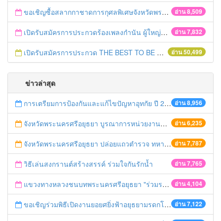
ขอเชิญซื้อสลากกาชาดการกุศลพิเศษจังหวัดพระนครศรีอยุธยา 2560
อ่าน 8,509
เปิดรับสมัครการประกวดร้องเพลงกำนัน ผู้ใหญ่บ้าน ฯลฯ
อ่าน 7,832
เปิดรับสมัครการประกวด THE BEST TO BE NUMBER ONE
อ่าน 50,499
ข่าวล่าสุด
การเตรียมการป้องกันและแก้ไขปัญหาอุทกัย ปี 2561
อ่าน 8,956
จังหวัดพระนครศรีอยุธยา บูรณาการหน่วยงานที่เกี่ยวข้อง ลงพื้นที่จัดระเบียบและดำเนินมาตรการตามบทลงโทษสูงสุดกับผู้ประกอบการร้านค้าที่ยังฝ่าฝืนตั้งร้านค้ารุกล้ำเขตพื้นที่ทางหลวง เตรียมความปลอดภัยก่อนเทศกาลสงกรานต์
อ่าน 6,235
จังหวัดพระนครศรีอยุธยา ปล่อยแถวตำรวจ ทหาร ฝ่ายปกครอง กว่า 100 นาย ตรวจเข้มท่ารถสาธารณะ สถานีขนส่งรถโดยสาร วินรถตู้ และสถานีรถไฟ เตรียมรับมือเทศกาลสงกรานต์
อ่าน 7,787
วิธีเล่นสงกรานต์สร้างสรรค์ ร่วมใจกันรักน้ำ
อ่าน 7,765
แขวงทางหลวงชนบทพระนครศรีอยุธยา "ร่วมรณรงค์ ขับช้า เปิดไฟหน้า คาดเข็มขัด" เทศกาลสงกรานต์ ปี 2561
อ่าน 4,104
ขอเชิญร่วมพิธีเปิดงานยอยศยิ่งฟ้าอยุธยามรดกโลก
อ่าน 7,122