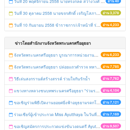
วันที่ 20 พฤศจิกายน 2558 นายทรงกลด สว่างวงศ์ หน.สนจ. นำข้าราชการ เจ้าหน้าที่ ลูกจ้างสำนักงานจังหวัดพระนครศรีอยุธยาร่วมกิจกรรม Big Cleaning Day
อ่าน 40
วันที่ 30 ตุลาคม 2558 นายขจรศักดิ์ เจริญโสภา รองผวจฯ เป็นประธานการประชุมสำนักงานจังหวัด
อ่าน 3,378
วันที่ 10 กันยายน 2558 ข้าราชการ/เจ้าหน้าที่ ร่วมแสดงความยินดี ผู้ว่าฯ
อ่าน 4,233
ข่าวโดยสำนักงานจังหวัดพระนครศรีอยุธยา
จังหวัดพระนครศรีอยุธยา บูรณาการหน่วยงานที่เกี่ยวข้อง ลงพื้นที่จัดระเบียบและดำเนินมาตรการตามบทลงโทษสูงสุดกับผู้ประกอบการร้านค้าที่ยังฝ่าฝืนตั้งร้านค้ารุกล้ำเขตพื้นที่ทางหลวง เตรียมความปลอดภัยก่อนเทศกาลสงกรานต์
อ่าน 6,233
จังหวัดพระนครศรีอยุธยา ปล่อยแถวตำรวจ ทหาร ฝ่ายปกครอง กว่า 100 นาย ตรวจเข้มท่ารถสาธารณะ สถานีขนส่งรถโดยสาร วินรถตู้ และสถานีรถไฟ เตรียมรับมือเทศกาลสงกรานต์
อ่าน 7,785
วิธีเล่นสงกรานต์สร้างสรรค์ ร่วมใจกันรักน้ำ
อ่าน 7,762
แขวงทางหลวงชนบทพระนครศรีอยุธยา "ร่วมรณรงค์ ขับช้า เปิดไฟหน้า คาดเข็มขัด" เทศกาลสงกรานต์ ปี 2561
อ่าน 4,104
ขอเชิญร่วมพิธีเปิดงานยอยศยิ่งฟ้าอยุธยามรดกโลก
อ่าน 7,121
ร่วมเชียร์ผู้เข้าประกวด Miss Ayutthaya ในวันที่ 15 ธันวาคม 2560
อ่าน 7,169
ขอเชิญสมัครการประกวดแข่งขันวงดนตรี Ayutthaya battle of the bands
อ่าน 9,507