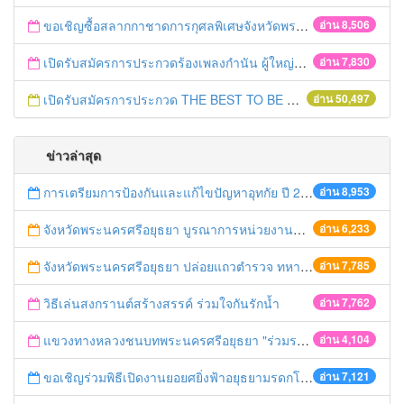
ขอเชิญซื้อสลากกาชาดการกุศลพิเศษจังหวัดพระนครศรีอยุธยา 2560
อ่าน 8,506
เปิดรับสมัครการประกวดร้องเพลงกำนัน ผู้ใหญ่บ้าน ฯลฯ
อ่าน 7,830
เปิดรับสมัครการประกวด THE BEST TO BE NUMBER ONE
อ่าน 50,497
ข่าวล่าสุด
การเตรียมการป้องกันและแก้ไขปัญหาอุทกัย ปี 2561
อ่าน 8,953
จังหวัดพระนครศรีอยุธยา บูรณาการหน่วยงานที่เกี่ยวข้อง ลงพื้นที่จัดระเบียบและดำเนินมาตรการตามบทลงโทษสูงสุดกับผู้ประกอบการร้านค้าที่ยังฝ่าฝืนตั้งร้านค้ารุกล้ำเขตพื้นที่ทางหลวง เตรียมความปลอดภัยก่อนเทศกาลสงกรานต์
อ่าน 6,233
จังหวัดพระนครศรีอยุธยา ปล่อยแถวตำรวจ ทหาร ฝ่ายปกครอง กว่า 100 นาย ตรวจเข้มท่ารถสาธารณะ สถานีขนส่งรถโดยสาร วินรถตู้ และสถานีรถไฟ เตรียมรับมือเทศกาลสงกรานต์
อ่าน 7,785
วิธีเล่นสงกรานต์สร้างสรรค์ ร่วมใจกันรักน้ำ
อ่าน 7,762
แขวงทางหลวงชนบทพระนครศรีอยุธยา "ร่วมรณรงค์ ขับช้า เปิดไฟหน้า คาดเข็มขัด" เทศกาลสงกรานต์ ปี 2561
อ่าน 4,104
ขอเชิญร่วมพิธีเปิดงานยอยศยิ่งฟ้าอยุธยามรดกโลก
อ่าน 7,121