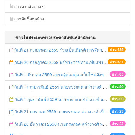
ข่าวจากสือต่าง ๆ
ข่าวจัดซื้อจัดจ้าง
ข่าวในประเภทข่าวประชาสัมพันธ์สำนักงาน
วันที่ 21 กรกฎาคม 2559 ร่วมเป็นเกียรติ การจัดการประกวดของฝากประจำจังหวัดจากข้าวไรซ์เบอร์รี่
อ่าน 435
วันที่ 20 กรกฎาคม 2559 พิธีพระราชทานเทียนพรรษา พุทธศักราช 2559
อ่าน 537
วันที่ 1 มีนาคม 2559 อบรมผู้ดูแลดูแลเว็บไซต์จังหวัดพระนครศรีอยุธยา (admin)
อ่าน 85
วันที่ 17 กุมภาพันธ์ 2559 นายทรงกลด สว่างวงศ์ นำทีมข้าราชการร่วมพบปะหารือ "สภากาแฟ"
อ่าน 50
วันที่ 1 กุมภาพันธ์ 2559 นายทรงกลด สว่างวงศ์ หน.สนจ. นำทีมข้าราชการ/เจ้าหน้าที่/ ลูกจ้างสำนักงานจังหวัด ร่วมแสดงความยินดีเนื่องในโอกาสวันคล้ายวันเกิด นายประยูร รัตนเสนีย์
อ่าน 33
วันที่ 21 มกราคม 2559 นายทรงกลด สว่างวงศ์ เป็นประธานในการประชุมจัดทำแผนพัฒนาคุณภาพการให้บริการสำนักงานจังหวัดพระนครศรีอยุธยา
อ่าน 23
วันที่ 28 ธันวาคม 2558 นายทรงกลด สว่างวงศ์ หน.สนจ. เปิดการประชุมซักซ้อมแนวทางการใช้งานระบบสารบรรณอิเล็กทรอนิกส์ในการออกเลขที่หนังสืออัตโนมัติ
อ่าน 23