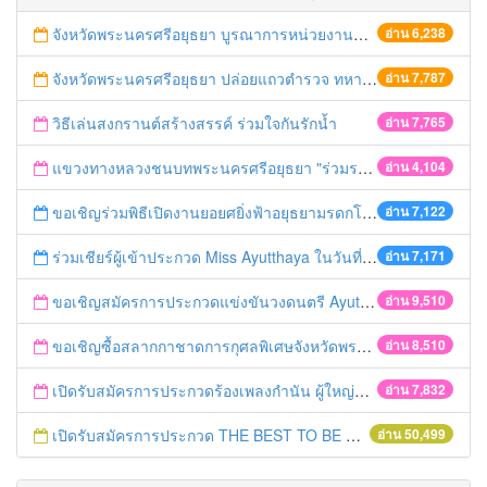
จังหวัดพระนครศรีอยุธยา บูรณาการหน่วยงานที่เกี่ยวข้อง ลงพื้นที่จัดระเบียบและดำเนินมาตรการตามบทลงโทษสูงสุดกับผู้ประกอบการร้านค้าที่ยังฝ่าฝืนตั้งร้านค้ารุกล้ำเขตพื้นที่ทางหลวง เตรียมความปลอดภัยก่อนเทศกาลสงกรานต์
อ่าน 6,238
จังหวัดพระนครศรีอยุธยา ปล่อยแถวตำรวจ ทหาร ฝ่ายปกครอง กว่า 100 นาย ตรวจเข้มท่ารถสาธารณะ สถานีขนส่งรถโดยสาร วินรถตู้ และสถานีรถไฟ เตรียมรับมือเทศกาลสงกรานต์
อ่าน 7,787
วิธีเล่นสงกรานต์สร้างสรรค์ ร่วมใจกันรักน้ำ
อ่าน 7,765
แขวงทางหลวงชนบทพระนครศรีอยุธยา "ร่วมรณรงค์ ขับช้า เปิดไฟหน้า คาดเข็มขัด" เทศกาลสงกรานต์ ปี 2561
อ่าน 4,104
ขอเชิญร่วมพิธีเปิดงานยอยศยิ่งฟ้าอยุธยามรดกโลก
อ่าน 7,122
ร่วมเชียร์ผู้เข้าประกวด Miss Ayutthaya ในวันที่ 15 ธันวาคม 2560
อ่าน 7,171
ขอเชิญสมัครการประกวดแข่งขันวงดนตรี Ayutthaya battle of the bands
อ่าน 9,510
ขอเชิญซื้อสลากกาชาดการกุศลพิเศษจังหวัดพระนครศรีอยุธยา 2560
อ่าน 8,510
เปิดรับสมัครการประกวดร้องเพลงกำนัน ผู้ใหญ่บ้าน ฯลฯ
อ่าน 7,832
เปิดรับสมัครการประกวด THE BEST TO BE NUMBER ONE
อ่าน 50,499