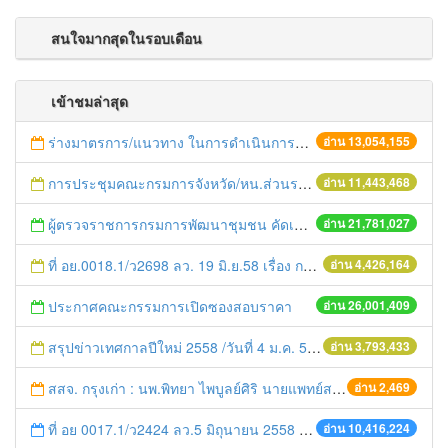
สนใจมากสุดในรอบเดือน
เข้าชมล่าสุด
ร่างมาตรการ/แนวทาง ในการดำเนินการประกอบการตรวจราชการแบบบูรณาการ
อ่าน 13,054,155
การประชุมคณะกรมการจังหวัด/หน.ส่วนราชการประจำเดือน มิถุนายน 2558
อ่าน 11,443,468
ผู้ตรวจราชการกรมการพัฒนาชุมชน คัดเลือกข้าราชการและลูกจ้างดีเด่น และหน่วยงานพัฒนาชุมชนใสสะอาด ประจำปี ๒๕๕๔
อ่าน 21,781,027
ที่ อย.0018.1/ว2698 ลว. 19 มิ.ย.58 เรื่อง การแก้ไขปัญหาหนี้สินให้แก่เกษตรกร
อ่าน 4,426,164
ประกาศคณะกรรมการเปิดซองสอบราคา
อ่าน 26,001,409
สรุปข่าวเทศกาลปีใหม่ 2558 /วันที่ 4 ม.ค. 58
อ่าน 3,793,433
สสจ. กรุงเก่า : นพ.พิทยา ไพบูลย์ศิริ นายแพทย์สาธารณสุขจังหวัดพระนครศรีอยุธยา ประธานการประชุม "ถ่ายทอดนโบาย แผนยุทธศาสตร์ และตัวชี้วัด ประจำปีงบประมาณ 2558 สู่การปฏิบัติ" โดยมี ผอ.รพ./สสอ. และผู้รับผิดชอบ เข้าร่วมการประชุม ณ ห้องประชุมทัศนีย์ สำนักงานสาธารณสุขจังหวัดพระนครศรีอยุธยา
อ่าน 2,469
ที่ อย 0017.1/ว2424 ลว.5 มิถุนายน 2558 เรื่อง แจ้งกำหนดตรวจประเมินและให้คะแนนหน่วยงานที่สมัครเข้าร่วมโครงการพัฒนาหน่วยงานต้นแบบในการจัดตั้งศูนย์ข้อมูลข่าวสารของราชการฯ ประจำปีงบประมาณ พ.ศ. 2558
อ่าน 10,416,224