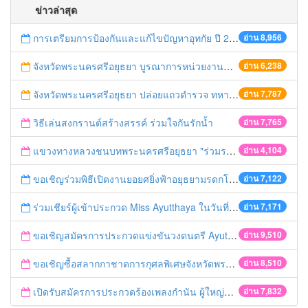
ข่าวล่าสุด
การเตรียมการป้องกันและแก้ไขปัญหาอุทกัย ปี 2561
อ่าน 8,956
จังหวัดพระนครศรีอยุธยา บูรณาการหน่วยงานที่เกี่ยวข้อง ลงพื้นที่จัดระเบียบและดำเนินมาตรการตามบทลงโทษสูงสุดกับผู้ประกอบการร้านค้าที่ยังฝ่าฝืนตั้งร้านค้ารุกล้ำเขตพื้นที่ทางหลวง เตรียมความปลอดภัยก่อนเทศกาลสงกรานต์
อ่าน 6,238
จังหวัดพระนครศรีอยุธยา ปล่อยแถวตำรวจ ทหาร ฝ่ายปกครอง กว่า 100 นาย ตรวจเข้มท่ารถสาธารณะ สถานีขนส่งรถโดยสาร วินรถตู้ และสถานีรถไฟ เตรียมรับมือเทศกาลสงกรานต์
อ่าน 7,787
วิธีเล่นสงกรานต์สร้างสรรค์ ร่วมใจกันรักน้ำ
อ่าน 7,765
แขวงทางหลวงชนบทพระนครศรีอยุธยา "ร่วมรณรงค์ ขับช้า เปิดไฟหน้า คาดเข็มขัด" เทศกาลสงกรานต์ ปี 2561
อ่าน 4,104
ขอเชิญร่วมพิธีเปิดงานยอยศยิ่งฟ้าอยุธยามรดกโลก
อ่าน 7,122
ร่วมเชียร์ผู้เข้าประกวด Miss Ayutthaya ในวันที่ 15 ธันวาคม 2560
อ่าน 7,171
ขอเชิญสมัครการประกวดแข่งขันวงดนตรี Ayutthaya battle of the bands
อ่าน 9,510
ขอเชิญซื้อสลากกาชาดการกุศลพิเศษจังหวัดพระนครศรีอยุธยา 2560
อ่าน 8,510
เปิดรับสมัครการประกวดร้องเพลงกำนัน ผู้ใหญ่บ้าน ฯลฯ
อ่าน 7,832