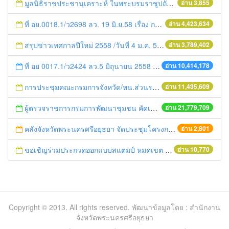
มูลนิธิราชประชานุเคราะห์ ในพระบรมราชูปถัมภ์ มอบอุปกรณ์การเรียนให้กับนักเรียนทุนพระราชทาน
อ่าน 3,855
ที่ อย.0018.1/ว2698 ลว. 19 มิ.ย.58 เรื่อง การแก้ไขปัญหาหนี้สินให้แก่เกษตรกร
อ่าน 4,423,634
สรุปข่าวเทศกาลปีใหม่ 2558 /วันที่ 4 ม.ค. 58
อ่าน 3,789,402
ที่ อย 0017.1/ว2424 ลว.5 มิถุนายน 2558 เรื่อง แจ้งกำหนดตรวจประเมินและให้คะแนนหน่วยงานที่สมัครเข้าร่วมโครงการพัฒนาหน่วยงานต้นแบบในการจัดตั้งศูนย์ข้อมูลข่าวสารของราชการฯ ประจำปีงบประมาณ พ.ศ. 2558
อ่าน 10,414,178
การประชุมคณะกรมการจังหวัด/หน.ส่วนราชการประจำเดือน มิถุนายน 2558
อ่าน 11,435,609
ผู้ตรวจราชการกรมการพัฒนาชุมชน คัดเลือกข้าราชการและลูกจ้างดีเด่น และหน่วยงานพัฒนาชุมชนใสสะอาด ประจำปี ๒๕๕๔
อ่าน 21,779,709
คลังจังหวัดพระนครศรีอยุธยา จัดประชุมโครงการแลกเปลี่ยนความรู้ KM ครั้งที่ ๕/๒๕๕๕
อ่าน 2,801
ขอเชิญร่วมประกวดออกแบบสแตมป์ หมดเขต 30 ก.ย.57
อ่าน 10,770
Copyright © 2013. All rights reserved. พัฒนาข้อมูลโดย : สำนักงาน
จังหวัดพระนครศรีอยุธยา