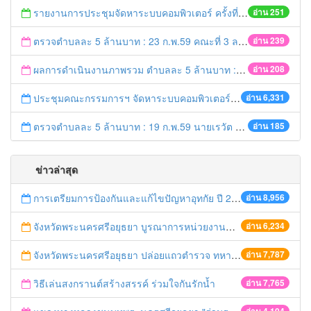
รายงานการประชุมจัดหาระบบคอมพิวเตอร์ ครั้งที่ 1 / 2559
อ่าน 251
ตรวจตำบลละ 5 ล้านบาท : 23 ก.พ.59 คณะที่ 3 ลงพื้นที่ อ.บางปะอิน
อ่าน 239
ผลการดำเนินงานภาพรวม ตำบลละ 5 ล้านบาท : 21 ก.พ. 59 เวลา 20.20 น.
อ่าน 208
ประชุมคณะกรรมการฯ จัดหาระบบคอมพิวเตอร์ ครั้งที่ 1/2559
อ่าน 6,331
ตรวจตำบลละ 5 ล้านบาท : 19 ก.พ.59 นายเรวัต ประสงค์ รอง ผวจ.1 ลงพื้นที่ อ.ท่าเรือ
อ่าน 185
ข่าวล่าสุด
การเตรียมการป้องกันและแก้ไขปัญหาอุทกัย ปี 2561
อ่าน 8,956
จังหวัดพระนครศรีอยุธยา บูรณาการหน่วยงานที่เกี่ยวข้อง ลงพื้นที่จัดระเบียบและดำเนินมาตรการตามบทลงโทษสูงสุดกับผู้ประกอบการร้านค้าที่ยังฝ่าฝืนตั้งร้านค้ารุกล้ำเขตพื้นที่ทางหลวง เตรียมความปลอดภัยก่อนเทศกาลสงกรานต์
อ่าน 6,234
จังหวัดพระนครศรีอยุธยา ปล่อยแถวตำรวจ ทหาร ฝ่ายปกครอง กว่า 100 นาย ตรวจเข้มท่ารถสาธารณะ สถานีขนส่งรถโดยสาร วินรถตู้ และสถานีรถไฟ เตรียมรับมือเทศกาลสงกรานต์
อ่าน 7,787
วิธีเล่นสงกรานต์สร้างสรรค์ ร่วมใจกันรักน้ำ
อ่าน 7,765