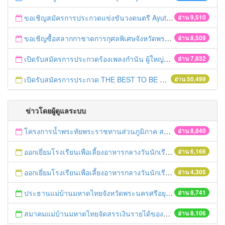
ขอเชิญสมัครการประกวดแข่งขันวงดนตรี Ayutthaya battle of the bands
อ่าน 9,510
ขอเชิญซื้อสลากกาชาดการกุศลพิเศษจังหวัดพระนครศรีอยุธยา 2560
อ่าน 8,509
เปิดรับสมัครการประกวดร้องเพลงกำนัน ผู้ใหญ่บ้าน ฯลฯ
อ่าน 7,832
เปิดรับสมัครการประกวด THE BEST TO BE NUMBER ONE
อ่าน 50,499
ข่าวโดยผู้ดูแลระบบ
โครงการน้ำพระทัยพระราชทานส่วนภูมิภาค สภาสังคมสงเคราะห์แห่งประเทศไทย ในพระบรมราชูปถัมภ์ ประจำปี 2559
อ่าน 8,840
ออกเยี่ยมโรงเรียนเพื่อเลี้ยงอาหารกลางวันนักเรียนโรงเรียนที่อยู่ห่างไกลในพื้นที่ จ.พระนครศรีอยุธยา (โรงเรียนวัดลำตะเคียน)
อ่าน 6,166
ออกเยี่ยมโรงเรียนเพื่อเลี้ยงอาหารกลางวันนักเรียนโรงเรียนที่อยู่ห่างไกลในพื้นที่ จ.พระนครศรีอยุธยา (โรงเรียนวัดสนามทอง)
อ่าน 4,305
ประธานแม่บ้านมหาดไทยจังหวัดพระนครศรีอยุธยา และคณะฯ ออกเยี่ยมเยาวชนที่ได้รับทุนจากมูลนิธิร่วมจิตต์น้อมเกล้าฯ ปีการศึกษา 2558
อ่าน 8,741
สมาคมแม่บ้านมหาดไทยจัดสรรเงินรายได้ของสมาคมฯมอบทุนการศึกษา ประจำปี 2559
อ่าน 8,106