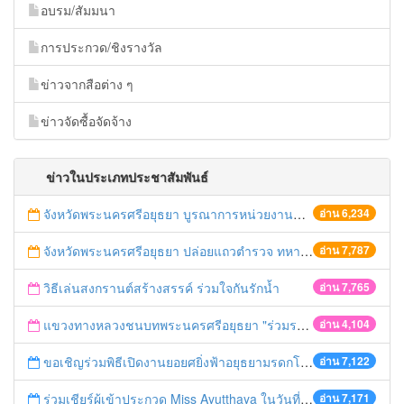
อบรม/สัมมนา
การประกวด/ชิงรางวัล
ข่าวจากสือต่าง ๆ
ข่าวจัดซื้อจัดจ้าง
ข่าวในประเภทประชาสัมพันธ์
จังหวัดพระนครศรีอยุธยา บูรณาการหน่วยงานที่เกี่ยวข้อง ลงพื้นที่จัดระเบียบและดำเนินมาตรการตามบทลงโทษสูงสุดกับผู้ประกอบการร้านค้าที่ยังฝ่าฝืนตั้งร้านค้ารุกล้ำเขตพื้นที่ทางหลวง เตรียมความปลอดภัยก่อนเทศกาลสงกรานต์
อ่าน 6,234
จังหวัดพระนครศรีอยุธยา ปล่อยแถวตำรวจ ทหาร ฝ่ายปกครอง กว่า 100 นาย ตรวจเข้มท่ารถสาธารณะ สถานีขนส่งรถโดยสาร วินรถตู้ และสถานีรถไฟ เตรียมรับมือเทศกาลสงกรานต์
อ่าน 7,787
วิธีเล่นสงกรานต์สร้างสรรค์ ร่วมใจกันรักน้ำ
อ่าน 7,765
แขวงทางหลวงชนบทพระนครศรีอยุธยา "ร่วมรณรงค์ ขับช้า เปิดไฟหน้า คาดเข็มขัด" เทศกาลสงกรานต์ ปี 2561
อ่าน 4,104
ขอเชิญร่วมพิธีเปิดงานยอยศยิ่งฟ้าอยุธยามรดกโลก
อ่าน 7,122
ร่วมเชียร์ผู้เข้าประกวด Miss Ayutthaya ในวันที่ 15 ธันวาคม 2560
อ่าน 7,171