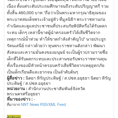
เนื่อง ตั้งแต่ระดับประถมศึกษาจนถึงระดับปริญญาตรี รวม
ทั้งสิ้น 460,000 บาท “ถือว่าเป็นพระมหากรุณาธิคุณของ
พระบาทสมเด็จพระเจ้าอยู่หัว ที่มูลนิธิฯ พระราชทานก่อ
กำเนิดและดูแลประชาชนที่ประสบภัยพิบัติหรือได้รับผลก
ระทบ เด็กๆ เหล่านี้ขาดผู้นำครอบครัวได้เสียชีวิตจาก
เหตุการณ์น้ำท่วม ทำให้ขาดกำลังสำคัญไป” นายประยูร
รัตนเสนีย์ กล่าวด้วยว่า ทุนพระราชทานดังกล่าว พัฒนา
สังคมและความมั่นคงของมนุษย์ จะเป็นผู้รวบรวมรายชื่อ
เด็กที่ได้รับผลกระทบและประสานขอรับพระราชทานทุน
ทั้งเรื่องของมีหัวหน้าครอบครัวเสียชีวิตจากเหตุอุทกภัย
เป็นเด็กเรียนดีและยากจน เป็นลำดับต้นๆ
ผู้สื่อข่าว :
นิตยา หิรัญประดิษฐ์ / ส.ปชส.อยุธยา นิตยา หิรัญ
ประดิษฐ์ / ส.ปชส.อยุธยา
หน่วยงาน :
สำนักงานประชาสัมพันธ์จังหวัด
พระนครศรีอยุธยา
ที่มาของข่าว :
-
ที่มาจาก
NNT News RSS/XML Feed
คำค้นหา