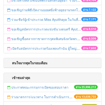
แขวงทางหลวงชนบทพระนครศรีอยุธยา "ร่วมรณรงค์ ขับช้า เปิดไฟหน้า คาดเข็มขัด" เทศกาลสงกรานต์ ปี 2561
อ่าน 4,104
ขอเชิญร่วมพิธีเปิดงานยอยศยิ่งฟ้าอยุธยามรดกโลก
อ่าน 7,122
ร่วมเชียร์ผู้เข้าประกวด Miss Ayutthaya ในวันที่ 15 ธันวาคม 2560
อ่าน 7,171
ขอเชิญสมัครการประกวดแข่งขันวงดนตรี Ayutthaya battle of the bands
อ่าน 9,510
ขอเชิญซื้อสลากกาชาดการกุศลพิเศษจังหวัดพระนครศรีอยุธยา 2560
อ่าน 8,509
เปิดรับสมัครการประกวดร้องเพลงกำนัน ผู้ใหญ่บ้าน ฯลฯ
อ่าน 7,832
สนใจมากสุดในรอบเดือน
เข้าชมล่าสุด
ประกาศคณะกรรมการเปิดซองสอบราคา
อ่าน 25,996,212
ร่างมาตรการ/แนวทาง ในการดำเนินการประกอบการตรวจราชการแบบบูรณาการ
อ่าน 13,039,733