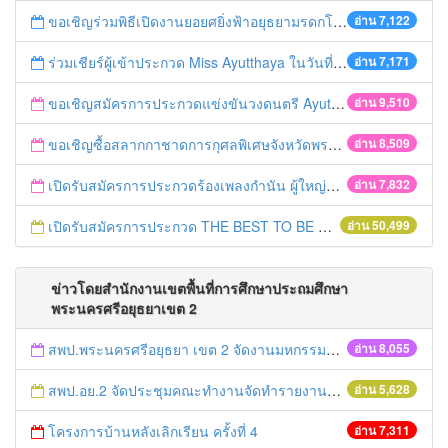
ขอเชิญร่วมพิธีเปิดงานยอยศยิ่งฟ้าอยุธยามรดกโลก
อ่าน 7,122
ร่วมเชียร์ผู้เข้าประกวด Miss Ayutthaya ในวันที่ 15 ธันวาคม 2560
อ่าน 7,171
ขอเชิญสมัครการประกวดแข่งขันวงดนตรี Ayutthaya battle of the bands
อ่าน 9,510
ขอเชิญซื้อสลากกาชาดการกุศลพิเศษจังหวัดพระนครศรีอยุธยา 2560
อ่าน 8,509
เปิดรับสมัครการประกวดร้องเพลงกำนัน ผู้ใหญ่บ้าน ฯลฯ
อ่าน 7,832
เปิดรับสมัครการประกวด THE BEST TO BE NUMBER ONE
อ่าน 50,499
ข่าวโดยสำนักงานเขตพื้นที่การศึกษาประถมศึกษา
พระนครศรีอยุธยาเขต 2
สพป.พระนครศรีอยุธยา เขต 2 จัดงานมหกรรมการศึกษาอยุธยาสู่อาเซียน
อ่าน 8,055
สพป.อย.2 จัดประชุมคณะทำงานจัดทำรายงานและติดตามประเมินผลการควบคุมภายใน
อ่าน 5,628
โครงการบ้านหลังเลิกเรียน ครั้งที่ 4
อ่าน 7,311