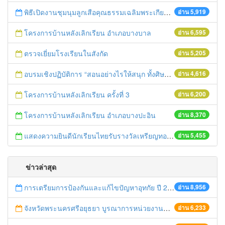
พิธีเปิดงานชุมนุมลูกเสือคุณธรรมเฉลิมพระเกียรติองค์พระประมุข ครั้งที่ ๔
อ่าน 5,919
โครงการบ้านหลังเลิกเรียน อำเภอบางบาล
อ่าน 6,595
ตรวจเยี่ยมโรงเรียนในสังกัด
อ่าน 5,205
อบรมเชิงปฏิบัติการ “สอนอย่างไรให้สนุก ทั้งศิษย์และครูประทับใจ”
อ่าน 4,616
โครงการบ้านหลังเลิกเรียน ครั้งที่ 3
อ่าน 6,200
โครงการบ้านหลังเลิกเรียน อำเภอบางปะอิน
อ่าน 8,370
แสดงความยินดีนักเรียนไทยรับรางวัลเหรียญทองการแข่งขันคณิตศาสตร์โลก
อ่าน 5,455
ข่าวล่าสุด
การเตรียมการป้องกันและแก้ไขปัญหาอุทกัย ปี 2561
อ่าน 8,956
จังหวัดพระนครศรีอยุธยา บูรณาการหน่วยงานที่เกี่ยวข้อง ลงพื้นที่จัดระเบียบและดำเนินมาตรการตามบทลงโทษสูงสุดกับผู้ประกอบการร้านค้าที่ยังฝ่าฝืนตั้งร้านค้ารุกล้ำเขตพื้นที่ทางหลวง เตรียมความปลอดภัยก่อนเทศกาลสงกรานต์
อ่าน 6,233