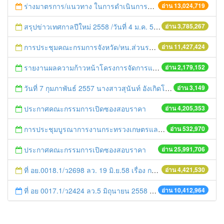
ร่างมาตรการ/แนวทาง ในการดำเนินการประกอบการตรวจราชการแบบบูรณาการ
อ่าน 13,024,719
สรุปข่าวเทศกาลปีใหม่ 2558 /วันที่ 4 ม.ค. 58
อ่าน 3,785,267
การประชุมคณะกรมการจังหวัด/หน.ส่วนราชการประจำเดือน มิถุนายน 2558
อ่าน 11,427,424
รายงานผลความก้าวหน้าโครงการจัดการแก้ไขปัญหาขยะ สัปดาห์ที่ 9/2558
อ่าน 2,179,152
วันที่ 7 กุมภาพันธ์ 2557 นางสาวสุนันท์ อังเกิดโชค หน.สนจ. ให้การต้อนรับ นางสาวปณิศา เหลืองวรเมท และคณะผู้ตรวจติดตามศูนย์ข้อมูลข่าวสาร ต้นแบบฯ
อ่าน 3,149
ประกาศคณะกรรมการเปิดซองสอบราคา
อ่าน 4,205,353
การประชุมบูรณาการงานกระทรวงเกษตรและสหกรณ์สู่การปฏิบัติในระดับพื้นที่ ครั้งที่1/2558
อ่าน 532,970
ประกาศคณะกรรมการเปิดซองสอบราคา
อ่าน 25,991,706
ที่ อย.0018.1/ว2698 ลว. 19 มิ.ย.58 เรื่อง การแก้ไขปัญหาหนี้สินให้แก่เกษตรกร
อ่าน 4,421,530
ที่ อย 0017.1/ว2424 ลว.5 มิถุนายน 2558 เรื่อง แจ้งกำหนดตรวจประเมินและให้คะแนนหน่วยงานที่สมัครเข้าร่วมโครงการพัฒนาหน่วยงานต้นแบบในการจัดตั้งศูนย์ข้อมูลข่าวสารของราชการฯ ประจำปีงบประมาณ พ.ศ. 2558
อ่าน 10,412,964