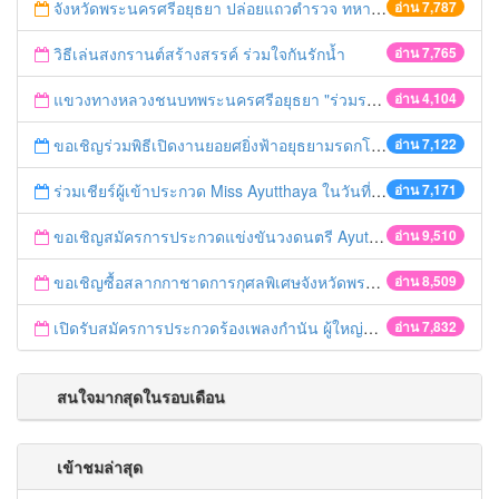
จังหวัดพระนครศรีอยุธยา ปล่อยแถวตำรวจ ทหาร ฝ่ายปกครอง กว่า 100 นาย ตรวจเข้มท่ารถสาธารณะ สถานีขนส่งรถโดยสาร วินรถตู้ และสถานีรถไฟ เตรียมรับมือเทศกาลสงกรานต์
อ่าน 7,787
วิธีเล่นสงกรานต์สร้างสรรค์ ร่วมใจกันรักน้ำ
อ่าน 7,765
แขวงทางหลวงชนบทพระนครศรีอยุธยา "ร่วมรณรงค์ ขับช้า เปิดไฟหน้า คาดเข็มขัด" เทศกาลสงกรานต์ ปี 2561
อ่าน 4,104
ขอเชิญร่วมพิธีเปิดงานยอยศยิ่งฟ้าอยุธยามรดกโลก
อ่าน 7,122
ร่วมเชียร์ผู้เข้าประกวด Miss Ayutthaya ในวันที่ 15 ธันวาคม 2560
อ่าน 7,171
ขอเชิญสมัครการประกวดแข่งขันวงดนตรี Ayutthaya battle of the bands
อ่าน 9,510
ขอเชิญซื้อสลากกาชาดการกุศลพิเศษจังหวัดพระนครศรีอยุธยา 2560
อ่าน 8,509
เปิดรับสมัครการประกวดร้องเพลงกำนัน ผู้ใหญ่บ้าน ฯลฯ
อ่าน 7,832
สนใจมากสุดในรอบเดือน
เข้าชมล่าสุด