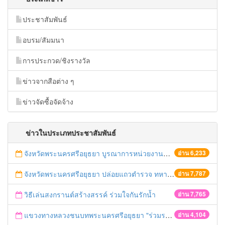
ประชาสัมพันธ์
อบรม/สัมมนา
การประกวด/ชิงรางวัล
ข่าวจากสือต่าง ๆ
ข่าวจัดซื้อจัดจ้าง
ข่าวในประเภทประชาสัมพันธ์
จังหวัดพระนครศรีอยุธยา บูรณาการหน่วยงานที่เกี่ยวข้อง ลงพื้นที่จัดระเบียบและดำเนินมาตรการตามบทลงโทษสูงสุดกับผู้ประกอบการร้านค้าที่ยังฝ่าฝืนตั้งร้านค้ารุกล้ำเขตพื้นที่ทางหลวง เตรียมความปลอดภัยก่อนเทศกาลสงกรานต์
อ่าน 6,233
จังหวัดพระนครศรีอยุธยา ปล่อยแถวตำรวจ ทหาร ฝ่ายปกครอง กว่า 100 นาย ตรวจเข้มท่ารถสาธารณะ สถานีขนส่งรถโดยสาร วินรถตู้ และสถานีรถไฟ เตรียมรับมือเทศกาลสงกรานต์
อ่าน 7,787
วิธีเล่นสงกรานต์สร้างสรรค์ ร่วมใจกันรักน้ำ
อ่าน 7,765
แขวงทางหลวงชนบทพระนครศรีอยุธยา "ร่วมรณรงค์ ขับช้า เปิดไฟหน้า คาดเข็มขัด" เทศกาลสงกรานต์ ปี 2561
อ่าน 4,104