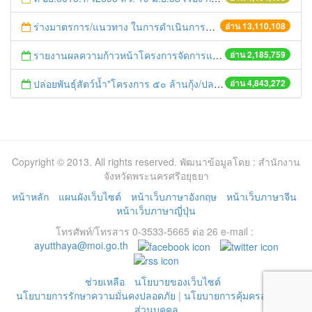
ร่างมาตรการ/แนวทาง ในการดำเนินการประกอบการตรวจราชการแบบบูรณาการ
อ่าน 13,110,108
รายงานผลความก้าวหน้าโครงการจัดการแก้ไขปัญหาขยะ สัปดาห์ที่ 9/2558
อ่าน 2,185,759
ปล่อยพันธุ์สัตว์น้ำ"โครงการ ๕๐ ล้านกุ้ง/ปลา ฟื้นชีวิตใหม่ให้เจ้าพระยา
อ่าน 4,843,272
Copyright © 2013. All rights reserved. พัฒนาข้อมูลโดย : สำนักงาน
จังหวัดพระนครศรีอยุธยา
หน้าหลัก
แผนผังเว็บไซต์
หน้าเว็บภาษาอังกฤษ
หน้าเว็บภาษาจีน
หน้าเว็บภาษาญี่ปุ่น
โทรศัพท์/โทรสาร 0-3533-5665 ต่อ 26 e-mail :
ayutthaya@moi.go.th
ช่วยเหลือ
นโยบายของเว็บไซต์
นโยบายการรักษาความมั่นคงปลอดภัย
|
นโยบายการคุ้มครองข้อมูล
ส่วนบุคคล