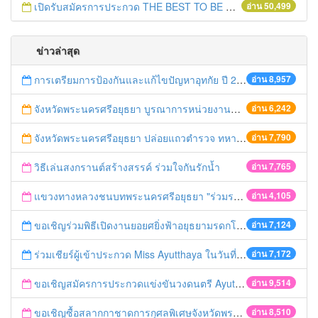
เปิดรับสมัครการประกวด THE BEST TO BE NUMBER ONE
อ่าน 50,499
ข่าวล่าสุด
การเตรียมการป้องกันและแก้ไขปัญหาอุทกัย ปี 2561
อ่าน 8,957
จังหวัดพระนครศรีอยุธยา บูรณาการหน่วยงานที่เกี่ยวข้อง ลงพื้นที่จัดระเบียบและดำเนินมาตรการตามบทลงโทษสูงสุดกับผู้ประกอบการร้านค้าที่ยังฝ่าฝืนตั้งร้านค้ารุกล้ำเขตพื้นที่ทางหลวง เตรียมความปลอดภัยก่อนเทศกาลสงกรานต์
อ่าน 6,242
จังหวัดพระนครศรีอยุธยา ปล่อยแถวตำรวจ ทหาร ฝ่ายปกครอง กว่า 100 นาย ตรวจเข้มท่ารถสาธารณะ สถานีขนส่งรถโดยสาร วินรถตู้ และสถานีรถไฟ เตรียมรับมือเทศกาลสงกรานต์
อ่าน 7,790
วิธีเล่นสงกรานต์สร้างสรรค์ ร่วมใจกันรักน้ำ
อ่าน 7,765
แขวงทางหลวงชนบทพระนครศรีอยุธยา "ร่วมรณรงค์ ขับช้า เปิดไฟหน้า คาดเข็มขัด" เทศกาลสงกรานต์ ปี 2561
อ่าน 4,105
ขอเชิญร่วมพิธีเปิดงานยอยศยิ่งฟ้าอยุธยามรดกโลก
อ่าน 7,124
ร่วมเชียร์ผู้เข้าประกวด Miss Ayutthaya ในวันที่ 15 ธันวาคม 2560
อ่าน 7,172
ขอเชิญสมัครการประกวดแข่งขันวงดนตรี Ayutthaya battle of the bands
อ่าน 9,514
ขอเชิญซื้อสลากกาชาดการกุศลพิเศษจังหวัดพระนครศรีอยุธยา 2560
อ่าน 8,510