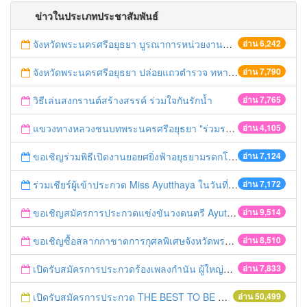
ข่าวในประเภทประชาสัมพันธ์
จังหวัดพระนครศรีอยุธยา บูรณาการหน่วยงานที่เกี่ยวข้อง ลงพื้นที่จัดระเบียบและดำเนินมาตรการตามบทลงโทษสูงสุดกับผู้ประกอบการร้านค้าที่ยังฝ่าฝืนตั้งร้านค้ารุกล้ำเขตพื้นที่ทางหลวง เตรียมความปลอดภัยก่อนเทศกาลสงกรานต์
อ่าน 6,242
จังหวัดพระนครศรีอยุธยา ปล่อยแถวตำรวจ ทหาร ฝ่ายปกครอง กว่า 100 นาย ตรวจเข้มท่ารถสาธารณะ สถานีขนส่งรถโดยสาร วินรถตู้ และสถานีรถไฟ เตรียมรับมือเทศกาลสงกรานต์
อ่าน 7,790
วิธีเล่นสงกรานต์สร้างสรรค์ ร่วมใจกันรักน้ำ
อ่าน 7,765
แขวงทางหลวงชนบทพระนครศรีอยุธยา "ร่วมรณรงค์ ขับช้า เปิดไฟหน้า คาดเข็มขัด" เทศกาลสงกรานต์ ปี 2561
อ่าน 4,105
ขอเชิญร่วมพิธีเปิดงานยอยศยิ่งฟ้าอยุธยามรดกโลก
อ่าน 7,124
ร่วมเชียร์ผู้เข้าประกวด Miss Ayutthaya ในวันที่ 15 ธันวาคม 2560
อ่าน 7,172
ขอเชิญสมัครการประกวดแข่งขันวงดนตรี Ayutthaya battle of the bands
อ่าน 9,514
ขอเชิญซื้อสลากกาชาดการกุศลพิเศษจังหวัดพระนครศรีอยุธยา 2560
อ่าน 8,510
เปิดรับสมัครการประกวดร้องเพลงกำนัน ผู้ใหญ่บ้าน ฯลฯ
อ่าน 7,833
เปิดรับสมัครการประกวด THE BEST TO BE NUMBER ONE
อ่าน 50,499