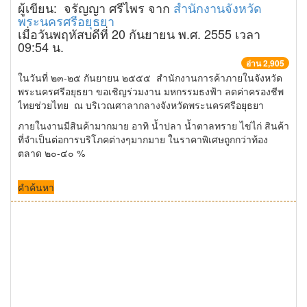
ผู้เขียน: จรัญญา ศรีไพร จาก
สำนักงานจังหวัด
พระนครศรีอยุธยา
เมื่อวันพฤหัสบดีที่ 20 กันยายน พ.ศ. 2555 เวลา
09:54 น.
อ่าน 2,905
ในวันที่ ๒๓-๒๕ กันยายน ๒๕๕๕ สำนักงานการค้าภายในจังหวัด
พระนครศรีอยุธยา ขอเชิญร่วมงาน มหกรรมธงฟ้า ลดค่าครองชีพ
ไทยช่วยไทย ณ บริเวณศาลากลางจังหวัดพระนครศรีอยุธยา
ภายในงานมีสินค้ามากมาย อาทิ น้ำปลา น้ำตาลทราย ไข่ไก่ สินค้า
ที่จำเป็นต่อการบริโภคต่างๆมากมาย ในราคาพิเศษถูกกว่าท้อง
ตลาด ๒๐-๔๐ %
คำค้นหา