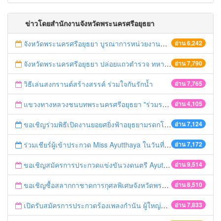
ข่าวโดยสำนักงานจังหวัดพระนครศรีอยุธยา
จังหวัดพระนครศรีอยุธยา บูรณาการหน่วยงานที่เกี่ยวข้อง ลงพื้นที่จัดระเบียบและดำเนินมาตรการตามบทลงโทษสูงสุดกับผู้ประกอบการร้านค้าที่ยังฝ่าฝืนตั้งร้านค้ารุกล้ำเขตพื้นที่ทางหลวง เตรียมความปลอดภัยก่อนเทศกาลสงกรานต์
อ่าน 6,242
จังหวัดพระนครศรีอยุธยา ปล่อยแถวตำรวจ ทหาร ฝ่ายปกครอง กว่า 100 นาย ตรวจเข้มท่ารถสาธารณะ สถานีขนส่งรถโดยสาร วินรถตู้ และสถานีรถไฟ เตรียมรับมือเทศกาลสงกรานต์
อ่าน 7,790
วิธีเล่นสงกรานต์สร้างสรรค์ ร่วมใจกันรักน้ำ
อ่าน 7,765
แขวงทางหลวงชนบทพระนครศรีอยุธยา "ร่วมรณรงค์ ขับช้า เปิดไฟหน้า คาดเข็มขัด" เทศกาลสงกรานต์ ปี 2561
อ่าน 4,105
ขอเชิญร่วมพิธีเปิดงานยอยศยิ่งฟ้าอยุธยามรดกโลก
อ่าน 7,124
ร่วมเชียร์ผู้เข้าประกวด Miss Ayutthaya ในวันที่ 15 ธันวาคม 2560
อ่าน 7,172
ขอเชิญสมัครการประกวดแข่งขันวงดนตรี Ayutthaya battle of the bands
อ่าน 9,514
ขอเชิญซื้อสลากกาชาดการกุศลพิเศษจังหวัดพระนครศรีอยุธยา 2560
อ่าน 8,510
เปิดรับสมัครการประกวดร้องเพลงกำนัน ผู้ใหญ่บ้าน ฯลฯ
อ่าน 7,833