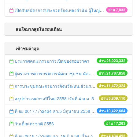
เปิดรับสมัครการประกวดร้องเพลงกำนัน ผู้ใหญ่บ้าน ฯลฯ
อ่าน 7,833
สนใจมากสุดในรอบเดือน
เข้าชมล่าสุด
ประกาศคณะกรรมการเปิดซองสอบราคา
อ่าน 26,023,332
ผู้ตรวจราชการกรมการพัฒนาชุมชน คัดเลือกข้าราชการและลูกจ้างดีเด่น และหน่วยงานพัฒนาชุมชนใสสะอาด ประจำปี ๒๕๕๔
อ่าน 21,787,858
การประชุมคณะกรมการจังหวัด/หน.ส่วนราชการประจำเดือน มิถุนายน 2558
อ่าน 11,472,324
สรุปข่าวเทศกาลปีใหม่ 2558 /วันที่ 4 ม.ค. 58
อ่าน 3,809,110
ที่ อย 0017.1/ว2424 ลว.5 มิถุนายน 2558 เรื่อง แจ้งกำหนดตรวจประเมินและให้คะแนนหน่วยงานที่สมัครเข้าร่วมโครงการพัฒนาหน่วยงานต้นแบบในการจัดตั้งศูนย์ข้อมูลข่าวสารของราชการฯ ประจำปีงบประมาณ พ.ศ. 2558
อ่าน 10,422,664
วันเด็กแห่งชาติ 2556
อ่าน 17,263
ที่ อย.0018.1/ว2698 ลว. 19 มิ.ย.58 เรื่อง การแก้ไขปัญหาหนี้สินให้แก่เกษตรกร
อ่าน 4,434,493