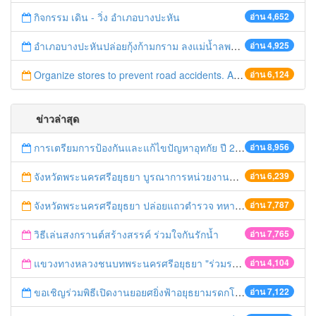
กิจกรรม เดิน - วิ่ง อำเภอบางปะหัน
อ่าน 4,652
อำเภอบางปะหันปล่อยกุ้งก้ามกราม ลงแม่น้ำลพบุรี
อ่าน 4,925
Organize stores to prevent road accidents. And add channels to facilitate the pilgrims to travel in the new municipal year. The Asian side of the road late 32 Bangpahan.
อ่าน 6,124
ข่าวล่าสุด
การเตรียมการป้องกันและแก้ไขปัญหาอุทกัย ปี 2561
อ่าน 8,956
จังหวัดพระนครศรีอยุธยา บูรณาการหน่วยงานที่เกี่ยวข้อง ลงพื้นที่จัดระเบียบและดำเนินมาตรการตามบทลงโทษสูงสุดกับผู้ประกอบการร้านค้าที่ยังฝ่าฝืนตั้งร้านค้ารุกล้ำเขตพื้นที่ทางหลวง เตรียมความปลอดภัยก่อนเทศกาลสงกรานต์
อ่าน 6,239
จังหวัดพระนครศรีอยุธยา ปล่อยแถวตำรวจ ทหาร ฝ่ายปกครอง กว่า 100 นาย ตรวจเข้มท่ารถสาธารณะ สถานีขนส่งรถโดยสาร วินรถตู้ และสถานีรถไฟ เตรียมรับมือเทศกาลสงกรานต์
อ่าน 7,787
วิธีเล่นสงกรานต์สร้างสรรค์ ร่วมใจกันรักน้ำ
อ่าน 7,765
แขวงทางหลวงชนบทพระนครศรีอยุธยา "ร่วมรณรงค์ ขับช้า เปิดไฟหน้า คาดเข็มขัด" เทศกาลสงกรานต์ ปี 2561
อ่าน 4,104
ขอเชิญร่วมพิธีเปิดงานยอยศยิ่งฟ้าอยุธยามรดกโลก
อ่าน 7,122