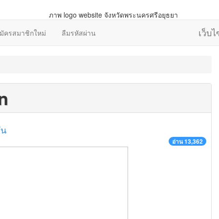
เว็บ
มัครสมาชิกใหม่
ลืมรหัสผ่าน
n
ัน
อ่าน 13,362