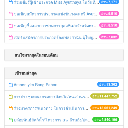
ร่วมเชียร์ผู้เข้าประกวด Miss Ayutthaya ในวันที่ 15 ธันวาคม 2560
อ่าน 7,171
ขอเชิญสมัครการประกวดแข่งขันวงดนตรี Ayutthaya battle of the bands
อ่าน 9,510
ขอเชิญซื้อสลากกาชาดการกุศลพิเศษจังหวัดพระนครศรีอยุธยา 2560
อ่าน 8,510
เปิดรับสมัครการประกวดร้องเพลงกำนัน ผู้ใหญ่บ้าน ฯลฯ
อ่าน 7,832
สนใจมากสุดในรอบเดือน
เข้าชมล่าสุด
Ampor..yim Bang Pahan
อ่าน 13,362
การประชุมคณะกรมการจังหวัด/หน.ส่วนราชการประจำเดือน มิถุนายน 2558
อ่าน 11,447,752
ร่างมาตรการ/แนวทาง ในการดำเนินการประกอบการตรวจราชการแบบบูรณาการ
อ่าน 13,061,249
ปล่อยพันธุ์สัตว์น้ำ"โครงการ ๕๐ ล้านกุ้ง/ปลา ฟื้นชีวิตใหม่ให้เจ้าพระยา
อ่าน 4,840,196