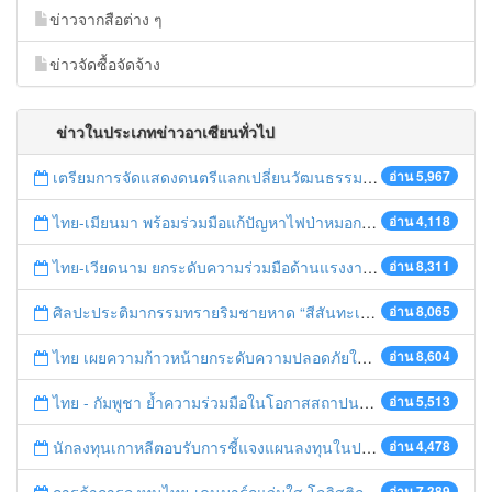
ข่าวจากสือต่าง ๆ
ข่าวจัดซื้อจัดจ้าง
ข่าวในประเภทข่าวอาเซียนทั่วไป
เตรียมการจัดแสดงดนตรีแลกเปลี่ยนวัฒนธรรมไทย-บรูไนฯ "อาไล พาเพลิน”
อ่าน 5,967
ไทย-เมียนมา พร้อมร่วมมือแก้ปัญหาไฟป่าหมอกควัน เตรียมพร้อมเปิดช่องทางห้วยต้นนุ่นเป็นด่านถาวร
อ่าน 4,118
ไทย-เวียดนาม ยกระดับความร่วมมือด้านแรงงานระหว่างประเทศสู่การพัฒนาที่ยั่งยืน
อ่าน 8,311
ศิลปะประติมากรรมทรายริมชายหาด “สีสันทะเลชุมพร สู่อาเซียน”
อ่าน 8,065
ไทย เผยความก้าวหน้ายกระดับความปลอดภัยในการทำงานสู่มาตรฐานสากล
อ่าน 8,604
ไทย - กัมพูชา ย้ำความร่วมมือในโอกาสสถาปนาความสัมพันธ์ทางการทูตครบรอบ 65 ปี
อ่าน 5,513
นักลงทุนเกาหลีตอบรับการชี้แจงแผนลงทุนในประเทศไทย
อ่าน 4,478
อ่าน 7,389