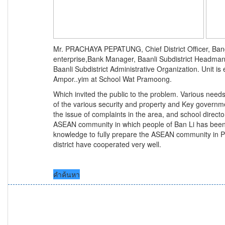
Mr. PRACHAYA PEPATUNG, Chief District Officer, Bangp
enterprise,Bank Manager, Baanli Subdistrict Headman
Baanli Subdistrict Administrative Organization. Unit i
Ampor..yim at School Wat Pramoong.
Which invited the public to the problem. Various nee
of the various security and property and Key governm
the issue of complaints in the area, and school direc
ASEAN community in which people of Ban Li has been 
knowledge to fully prepare the ASEAN community in Put
district have cooperated very well.
คำค้นหา