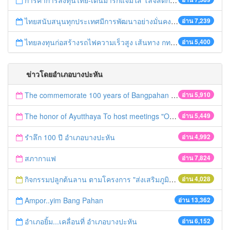
การค้าการลงทุนไทย-เดนมาร์กแจ่มใส โลจิสติกส์ไทยโดดเด่นในภูมิภาค
ไทยสนับสนุนทุกประเทศมีการพัฒนาอย่างมั่นคง มั่งคั่ง ยั่งยืน ในการประชุม Boao Forum for Asia
อ่าน 7,239
ไทยลงทุนก่อสร้างรถไฟความเร็วสูง เส้นทาง กทม.-นครราชสีมา
อ่าน 5,400
ข่าวโดยอำเภอบางปะหัน
The commemorate 100 years of Bangpahan district.
อ่าน 5,910
The honor of Ayutthaya To host meetings "Official" Unofficial
อ่าน 5,449
รำลึก 100 ปี อำเภอบางปะหัน
อ่าน 4,992
สภากาแฟ
อ่าน 7,824
กิจกรรมปลูกต้นลาน ตามโครงการ "ส่งเสริมภูมิปัญญาพื้นบ้าน การทำงอบใบลานและผลิตภัณฑ์จากไม้ไผ่" อำเภอบางปะหัน จังหวัดพระนครศรีอยุธยา
อ่าน 4,028
Ampor..yim Bang Pahan
อ่าน 13,362
อำเภอยิ้ม...เคลื่อนที่ อำเภอบางปะหัน
อ่าน 6,152