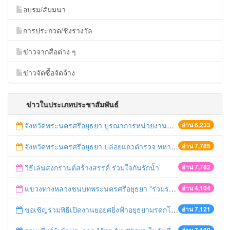
อบรม/สัมมนา
การประกวด/ชิงรางวัล
ข่าวจากสือต่าง ๆ
ข่าวจัดซื้อจัดจ้าง
ข่าวในประเภทประชาสัมพันธ์
จังหวัดพระนครศรีอยุธยา บูรณาการหน่วยงานที่เกี่ยวข้อง ลงพื้นที่จัดระเบียบและดำเนินมาตรการตามบทลงโทษสูงสุดกับผู้ประกอบการร้านค้าที่ยังฝ่าฝืนตั้งร้านค้ารุกล้ำเขตพื้นที่ทางหลวง เตรียมความปลอดภัยก่อนเทศกาลสงกรานต์
อ่าน 6,233
จังหวัดพระนครศรีอยุธยา ปล่อยแถวตำรวจ ทหาร ฝ่ายปกครอง กว่า 100 นาย ตรวจเข้มท่ารถสาธารณะ สถานีขนส่งรถโดยสาร วินรถตู้ และสถานีรถไฟ เตรียมรับมือเทศกาลสงกรานต์
อ่าน 7,785
วิธีเล่นสงกรานต์สร้างสรรค์ ร่วมใจกันรักน้ำ
อ่าน 7,762
แขวงทางหลวงชนบทพระนครศรีอยุธยา "ร่วมรณรงค์ ขับช้า เปิดไฟหน้า คาดเข็มขัด" เทศกาลสงกรานต์ ปี 2561
อ่าน 4,104
ขอเชิญร่วมพิธีเปิดงานยอยศยิ่งฟ้าอยุธยามรดกโลก
อ่าน 7,121