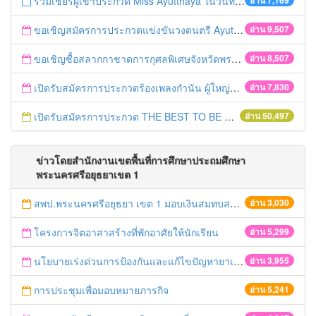
ร่วมเชียร์ผู้เข้าประกวด Miss Ayutthaya ในวันที่ 15 ธันวาคม 2560
อ่าน 7,169
ขอเชิญสมัครการประกวดแข่งขันวงดนตรี Ayutthaya battle of the bands
อ่าน 9,507
ขอเชิญซื้อสลากกาชาดการกุศลพิเศษจังหวัดพระนครศรีอยุธยา 2560
อ่าน 8,507
เปิดรับสมัครการประกวดร้องเพลงกำนัน ผู้ใหญ่บ้าน ฯลฯ
อ่าน 7,830
เปิดรับสมัครการประกวด THE BEST TO BE NUMBER ONE
อ่าน 50,497
ข่าวโดยสำนักงานเขตพื้นที่การศึกษาประถมศึกษา
พระนครศรีอยุธยาเขต 1
สพป.พระนครศรีอยุธยา เขต 1 มอบเงินสมทบสร้างพระราชานุสาวรีย์ สมเด็จพระเจ้าตากสินมหาราช
อ่าน 3,030
โครงการจิตอาสาสร้างที่พักอาศัยให้นักเรียน
อ่าน 5,299
นโยบายเร่งด่วนการป้องกันและแก้ไขปัญหายาเสพติดกระทรวงศึกษาธิการ
อ่าน 3,955
การประชุมเพื่อมอบหมายภารกิจ
อ่าน 5,241