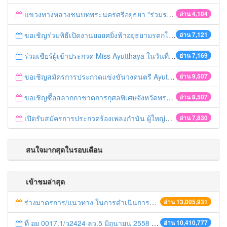
แขวงทางหลวงชนบทพระนครศรีอยุธยา "ร่วมรณรงค์ ขับช้า เปิดไฟหน้า คาดเข็มขัด" เทศกาลสงกรานต์ ปี 2561
อ่าน 4,104
ขอเชิญร่วมพิธีเปิดงานยอยศยิ่งฟ้าอยุธยามรดกโลก
อ่าน 7,121
ร่วมเชียร์ผู้เข้าประกวด Miss Ayutthaya ในวันที่ 15 ธันวาคม 2560
อ่าน 7,169
ขอเชิญสมัครการประกวดแข่งขันวงดนตรี Ayutthaya battle of the bands
อ่าน 9,507
ขอเชิญซื้อสลากกาชาดการกุศลพิเศษจังหวัดพระนครศรีอยุธยา 2560
อ่าน 8,507
เปิดรับสมัครการประกวดร้องเพลงกำนัน ผู้ใหญ่บ้าน ฯลฯ
อ่าน 7,830
สนใจมากสุดในรอบเดือน
เข้าชมล่าสุด
ร่างมาตรการ/แนวทาง ในการดำเนินการประกอบการตรวจราชการแบบบูรณาการ
อ่าน 13,005,931
ที่ อย 0017.1/ว2424 ลว.5 มิถุนายน 2558 เรื่อง แจ้งกำหนดตรวจประเมินและให้คะแนนหน่วยงานที่สมัครเข้าร่วมโครงการพัฒนาหน่วยงานต้นแบบในการจัดตั้งศูนย์ข้อมูลข่าวสารของราชการฯ ประจำปีงบประมาณ พ.ศ. 2558
อ่าน 10,410,777