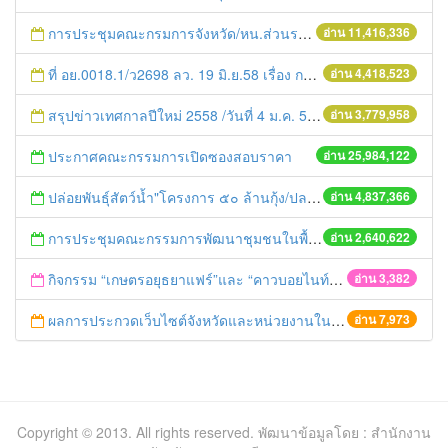
การประชุมคณะกรมการจังหวัด/หน.ส่วนราชการประจำเดือน มิถุนายน 2558
อ่าน 11,416,336
ที่ อย.0018.1/ว2698 ลว. 19 มิ.ย.58 เรื่อง การแก้ไขปัญหาหนี้สินให้แก่เกษตรกร
อ่าน 4,418,523
สรุปข่าวเทศกาลปีใหม่ 2558 /วันที่ 4 ม.ค. 58
อ่าน 3,779,958
ประกาศคณะกรรมการเปิดซองสอบราคา
อ่าน 25,984,122
ปล่อยพันธุ์สัตว์น้ำ"โครงการ ๕๐ ล้านกุ้ง/ปลา ฟื้นชีวิตใหม่ให้เจ้าพระยา
อ่าน 4,837,366
การประชุมคณะกรรมการพัฒนาชุมชนในพื้นที่รอบโรงไฟฟ้า (คพรฟ.) ครั้งที่ 2/2558 กองทุนพัฒนาไฟฟ้าบริษัท โรจนะเพาเวอร์ จำกัด
อ่าน 2,640,622
กิจกรรม “เกษตรอยุธยาแฟร์”และ “คาวบอยไนท์” ระหว่างวันที่ 20 – 24 มกราคม 2559
อ่าน 3,382
ผลการประกวดเว็บไซต์จังหวัดและหน่วยงานในสังกัด สป.
อ่าน 7,973
Copyright © 2013. All rights reserved. พัฒนาข้อมูลโดย : สำนักงาน