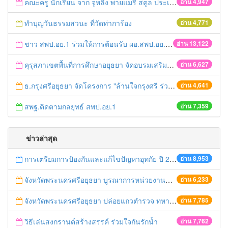
คณะครู นักเรียน จาก จูหลิง พายแมรี่ สคูล ประเทศสิงคโปร์ ดูงานเศรษฐกิจพอเพียง
อ่าน 4,947
ทำบุญวันธรรมสวนะ ที่วัดท่าการ้อง
อ่าน 4,771
ชาว สพป.อย.1 ร่วมให้การต้อนรับ ผอ.สพป.อย.1 คนใหม่
อ่าน 13,122
คุรุสภาเขตพื้นที่การศึกษาอยุธยา จัดอบรมเสริมสร้างคุณธรรม จริยธรรม
อ่าน 6,627
ธ.กรุงศรีอยุธยา จัดโครงการ "ล้านใจกรุงศรี ร่วมทำดีเพื่อพ่อ"
อ่าน 4,641
สพฐ.ติดตามกลยุทธ์ สพป.อย.1
อ่าน 7,359
ข่าวล่าสุด
การเตรียมการป้องกันและแก้ไขปัญหาอุทกัย ปี 2561
อ่าน 8,953
จังหวัดพระนครศรีอยุธยา บูรณาการหน่วยงานที่เกี่ยวข้อง ลงพื้นที่จัดระเบียบและดำเนินมาตรการตามบทลงโทษสูงสุดกับผู้ประกอบการร้านค้าที่ยังฝ่าฝืนตั้งร้านค้ารุกล้ำเขตพื้นที่ทางหลวง เตรียมความปลอดภัยก่อนเทศกาลสงกรานต์
อ่าน 6,233
จังหวัดพระนครศรีอยุธยา ปล่อยแถวตำรวจ ทหาร ฝ่ายปกครอง กว่า 100 นาย ตรวจเข้มท่ารถสาธารณะ สถานีขนส่งรถโดยสาร วินรถตู้ และสถานีรถไฟ เตรียมรับมือเทศกาลสงกรานต์
อ่าน 7,785
วิธีเล่นสงกรานต์สร้างสรรค์ ร่วมใจกันรักน้ำ
อ่าน 7,762