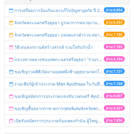
การเตรียมการป้องกันและแก้ไขปัญหาอุทกัย ปี 2561
อ่าน 8,954
จังหวัดพระนครศรีอยุธยา บูรณาการหน่วยงานที่เกี่ยวข้อง ลงพื้นที่จัดระเบียบและดำเนินมาตรการตามบทลงโทษสูงสุดกับผู้ประกอบการร้านค้าที่ยังฝ่าฝืนตั้งร้านค้ารุกล้ำเขตพื้นที่ทางหลวง เตรียมความปลอดภัยก่อนเทศกาลสงกรานต์
อ่าน 6,233
จังหวัดพระนครศรีอยุธยา ปล่อยแถวตำรวจ ทหาร ฝ่ายปกครอง กว่า 100 นาย ตรวจเข้มท่ารถสาธารณะ สถานีขนส่งรถโดยสาร วินรถตู้ และสถานีรถไฟ เตรียมรับมือเทศกาลสงกรานต์
อ่าน 7,785
วิธีเล่นสงกรานต์สร้างสรรค์ ร่วมใจกันรักน้ำ
อ่าน 7,762
แขวงทางหลวงชนบทพระนครศรีอยุธยา "ร่วมรณรงค์ ขับช้า เปิดไฟหน้า คาดเข็มขัด" เทศกาลสงกรานต์ ปี 2561
อ่าน 4,104
ขอเชิญร่วมพิธีเปิดงานยอยศยิ่งฟ้าอยุธยามรดกโลก
อ่าน 7,121
ร่วมเชียร์ผู้เข้าประกวด Miss Ayutthaya ในวันที่ 15 ธันวาคม 2560
อ่าน 7,169
ขอเชิญสมัครการประกวดแข่งขันวงดนตรี Ayutthaya battle of the bands
อ่าน 9,507
ขอเชิญซื้อสลากกาชาดการกุศลพิเศษจังหวัดพระนครศรีอยุธยา 2560
อ่าน 8,507
เปิดรับสมัครการประกวดร้องเพลงกำนัน ผู้ใหญ่บ้าน ฯลฯ
อ่าน 7,830