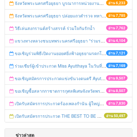
จังหวัดพระนครศรีอยุธยา บูรณาการหน่วยงานที่เกี่ยวข้อง ลงพื้นที่จัดระเบียบและดำเนินมาตรการตามบทลงโทษสูงสุดกับผู้ประกอบการร้านค้าที่ยังฝ่าฝืนตั้งร้านค้ารุกล้ำเขตพื้นที่ทางหลวง เตรียมความปลอดภัยก่อนเทศกาลสงกรานต์
อ่าน 6,233
จังหวัดพระนครศรีอยุธยา ปล่อยแถวตำรวจ ทหาร ฝ่ายปกครอง กว่า 100 นาย ตรวจเข้มท่ารถสาธารณะ สถานีขนส่งรถโดยสาร วินรถตู้ และสถานีรถไฟ เตรียมรับมือเทศกาลสงกรานต์
อ่าน 7,785
วิธีเล่นสงกรานต์สร้างสรรค์ ร่วมใจกันรักน้ำ
อ่าน 7,762
แขวงทางหลวงชนบทพระนครศรีอยุธยา "ร่วมรณรงค์ ขับช้า เปิดไฟหน้า คาดเข็มขัด" เทศกาลสงกรานต์ ปี 2561
อ่าน 4,104
ขอเชิญร่วมพิธีเปิดงานยอยศยิ่งฟ้าอยุธยามรดกโลก
อ่าน 7,121
ร่วมเชียร์ผู้เข้าประกวด Miss Ayutthaya ในวันที่ 15 ธันวาคม 2560
อ่าน 7,169
ขอเชิญสมัครการประกวดแข่งขันวงดนตรี Ayutthaya battle of the bands
อ่าน 9,507
ขอเชิญซื้อสลากกาชาดการกุศลพิเศษจังหวัดพระนครศรีอยุธยา 2560
อ่าน 8,507
เปิดรับสมัครการประกวดร้องเพลงกำนัน ผู้ใหญ่บ้าน ฯลฯ
อ่าน 7,830
เปิดรับสมัครการประกวด THE BEST TO BE NUMBER ONE
อ่าน 50,497
ข่าวล่าสุด