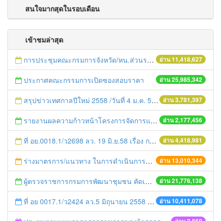
สนใจมากสุดในรอบเดือน
เข้าชมล่าสุด
การประชุมคณะกรมการจังหวัด/หน.ส่วนราชการประจำเดือน มิถุนายน 2558
อ่าน 11,418,627
ประกาศคณะกรรมการเปิดซองสอบราคา
อ่าน 25,985,342
สรุปข่าวเทศกาลปีใหม่ 2558 /วันที่ 4 ม.ค. 58
อ่าน 3,781,397
รายงานผลความก้าวหน้าโครงการจัดการแก้ไขปัญหาขยะ สัปดาห์ที่ 9/2558
อ่าน 2,177,456
ที่ อย.0018.1/ว2698 ลว. 19 มิ.ย.58 เรื่อง การแก้ไขปัญหาหนี้สินให้แก่เกษตรกร
อ่าน 4,418,981
ร่างมาตรการ/แนวทาง ในการดำเนินการประกอบการตรวจราชการแบบบูรณาการ
อ่าน 13,010,344
ผู้ตรวจราชการกรมการพัฒนาชุมชน คัดเลือกข้าราชการและลูกจ้างดีเด่น และหน่วยงานพัฒนาชุมชนใสสะอาด ประจำปี ๒๕๕๔
อ่าน 21,776,138
ที่ อย 0017.1/ว2424 ลว.5 มิถุนายน 2558 เรื่อง แจ้งกำหนดตรวจประเมินและให้คะแนนหน่วยงานที่สมัครเข้าร่วมโครงการพัฒนาหน่วยงานต้นแบบในการจัดตั้งศูนย์ข้อมูลข่าวสารของราชการฯ ประจำปีงบประมาณ พ.ศ. 2558
อ่าน 10,411,078