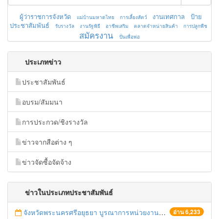
ผู้ว่าราชการจังหวัด
งานเทศกาล
ป้าย
แม่บ้านมหาดไทย
การเลี้ยงสัตว์
ประชาสัมพันธ์
รับรางวัล
งานรัฐพิธี
อาชีพเสริม
ตลาดจำหน่ายสินค้า
การปลูกพืช
สมัครงาน
ปั่นเพื่อพ่อ
ประเภทข่าว
ประชาสัมพันธ์
อบรม/สัมมนา
การประกวด/ชิงรางวัล
ข่าวจากสือต่าง ๆ
ข่าวจัดซื้อจัดจ้าง
ข่าวในประเภทประชาสัมพันธ์
จังหวัดพระนครศรีอยุธยา บูรณาการหน่วยงานที่เกี่ยวข้อง ลงพื้นที่จัดระเบียบและดำเนินมาตรการตามบทลงโทษสูงสุดกับผู้ประกอบการร้านค้าที่ยังฝ่าฝืนตั้งร้านค้ารุกล้ำเขตพื้นที่ทางหลวง เตรียมความปลอดภัยก่อนเทศกาลสงกรานต์
อ่าน 6,233