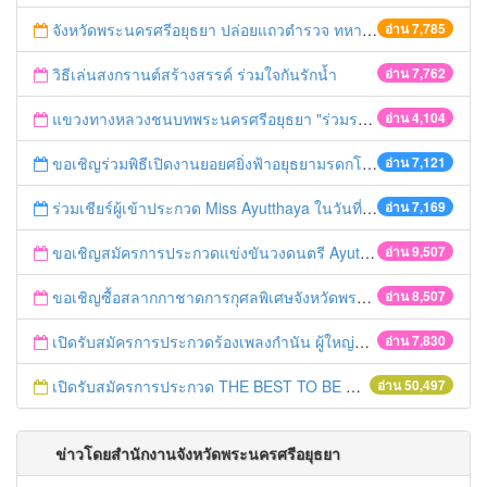
จังหวัดพระนครศรีอยุธยา ปล่อยแถวตำรวจ ทหาร ฝ่ายปกครอง กว่า 100 นาย ตรวจเข้มท่ารถสาธารณะ สถานีขนส่งรถโดยสาร วินรถตู้ และสถานีรถไฟ เตรียมรับมือเทศกาลสงกรานต์
อ่าน 7,785
วิธีเล่นสงกรานต์สร้างสรรค์ ร่วมใจกันรักน้ำ
อ่าน 7,762
แขวงทางหลวงชนบทพระนครศรีอยุธยา "ร่วมรณรงค์ ขับช้า เปิดไฟหน้า คาดเข็มขัด" เทศกาลสงกรานต์ ปี 2561
อ่าน 4,104
ขอเชิญร่วมพิธีเปิดงานยอยศยิ่งฟ้าอยุธยามรดกโลก
อ่าน 7,121
ร่วมเชียร์ผู้เข้าประกวด Miss Ayutthaya ในวันที่ 15 ธันวาคม 2560
อ่าน 7,169
ขอเชิญสมัครการประกวดแข่งขันวงดนตรี Ayutthaya battle of the bands
อ่าน 9,507
ขอเชิญซื้อสลากกาชาดการกุศลพิเศษจังหวัดพระนครศรีอยุธยา 2560
อ่าน 8,507
เปิดรับสมัครการประกวดร้องเพลงกำนัน ผู้ใหญ่บ้าน ฯลฯ
อ่าน 7,830
เปิดรับสมัครการประกวด THE BEST TO BE NUMBER ONE
อ่าน 50,497
ข่าวโดยสำนักงานจังหวัดพระนครศรีอยุธยา