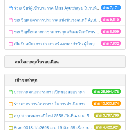
ร่วมเชียร์ผู้เข้าประกวด Miss Ayutthaya ในวันที่ 15 ธันวาคม 2560
อ่าน 7,171
ขอเชิญสมัครการประกวดแข่งขันวงดนตรี Ayutthaya battle of the bands
อ่าน 9,510
ขอเชิญซื้อสลากกาชาดการกุศลพิเศษจังหวัดพระนครศรีอยุธยา 2560
อ่าน 8,509
เปิดรับสมัครการประกวดร้องเพลงกำนัน ผู้ใหญ่บ้าน ฯลฯ
อ่าน 7,832
สนใจมากสุดในรอบเดือน
เข้าชมล่าสุด
ประกาศคณะกรรมการเปิดซองสอบราคา
อ่าน 25,994,478
ร่างมาตรการ/แนวทาง ในการดำเนินการประกอบการตรวจราชการแบบบูรณาการ
อ่าน 13,033,874
สรุปข่าวเทศกาลปีใหม่ 2558 /วันที่ 4 ม.ค. 58
อ่าน 3,787,760
ที่ อย.0018.1/ว2698 ลว. 19 มิ.ย.58 เรื่อง การแก้ไขปัญหาหนี้สินให้แก่เกษตรกร
อ่าน 4,422,921