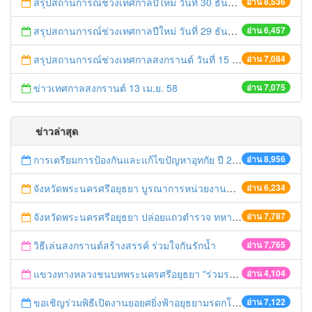
สรุปสถานการณ์ช่วงเทศกาลปีใหม่ วันที่ 30 ธันวาคม 2558
อ่าน 8,536
สรุปสถานการณ์ช่วงเทศกาลปีใหม่ วันที่ 29 ธันวาคม 2558
อ่าน 6,457
สรุปสถานการณ์ช่วงเทศกาลสงกรานต์ วันที่ 15 เมษายน 2558
อ่าน 7,084
ข่าวเทศกาลสงกรานต์ 13 เม.ย. 58
อ่าน 7,075
ข่าวล่าสุด
การเตรียมการป้องกันและแก้ไขปัญหาอุทกัย ปี 2561
อ่าน 8,956
จังหวัดพระนครศรีอยุธยา บูรณาการหน่วยงานที่เกี่ยวข้อง ลงพื้นที่จัดระเบียบและดำเนินมาตรการตามบทลงโทษสูงสุดกับผู้ประกอบการร้านค้าที่ยังฝ่าฝืนตั้งร้านค้ารุกล้ำเขตพื้นที่ทางหลวง เตรียมความปลอดภัยก่อนเทศกาลสงกรานต์
อ่าน 6,234
จังหวัดพระนครศรีอยุธยา ปล่อยแถวตำรวจ ทหาร ฝ่ายปกครอง กว่า 100 นาย ตรวจเข้มท่ารถสาธารณะ สถานีขนส่งรถโดยสาร วินรถตู้ และสถานีรถไฟ เตรียมรับมือเทศกาลสงกรานต์
อ่าน 7,787
วิธีเล่นสงกรานต์สร้างสรรค์ ร่วมใจกันรักน้ำ
อ่าน 7,765
แขวงทางหลวงชนบทพระนครศรีอยุธยา "ร่วมรณรงค์ ขับช้า เปิดไฟหน้า คาดเข็มขัด" เทศกาลสงกรานต์ ปี 2561
อ่าน 4,104
ขอเชิญร่วมพิธีเปิดงานยอยศยิ่งฟ้าอยุธยามรดกโลก
อ่าน 7,122