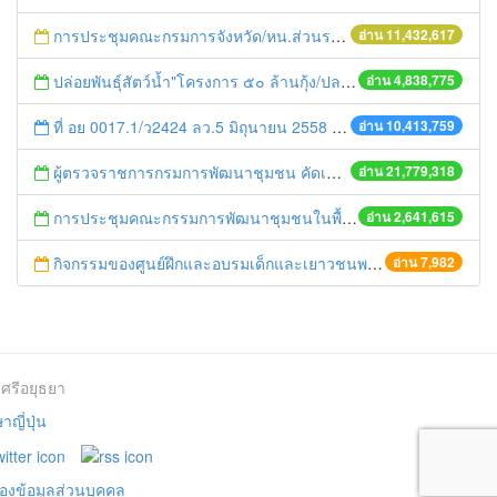
การประชุมคณะกรมการจังหวัด/หน.ส่วนราชการประจำเดือน มิถุนายน 2558
อ่าน 11,432,617
ปล่อยพันธุ์สัตว์น้ำ"โครงการ ๕๐ ล้านกุ้ง/ปลา ฟื้นชีวิตใหม่ให้เจ้าพระยา
อ่าน 4,838,775
ที่ อย 0017.1/ว2424 ลว.5 มิถุนายน 2558 เรื่อง แจ้งกำหนดตรวจประเมินและให้คะแนนหน่วยงานที่สมัครเข้าร่วมโครงการพัฒนาหน่วยงานต้นแบบในการจัดตั้งศูนย์ข้อมูลข่าวสารของราชการฯ ประจำปีงบประมาณ พ.ศ. 2558
อ่าน 10,413,759
ผู้ตรวจราชการกรมการพัฒนาชุมชน คัดเลือกข้าราชการและลูกจ้างดีเด่น และหน่วยงานพัฒนาชุมชนใสสะอาด ประจำปี ๒๕๕๔
อ่าน 21,779,318
การประชุมคณะกรรมการพัฒนาชุมชนในพื้นที่รอบโรงไฟฟ้า (คพรฟ.) ครั้งที่ 2/2558 กองทุนพัฒนาไฟฟ้าบริษัท โรจนะเพาเวอร์ จำกัด
อ่าน 2,641,615
กิจกรรมของศูนย์ฝึกและอบรมเด็กและเยาวชนพระนครศรีอยุธยา
อ่าน 7,982
ศรีอยุธยา
ญี่ปุ่น
องข้อมูลส่วนบุคคล