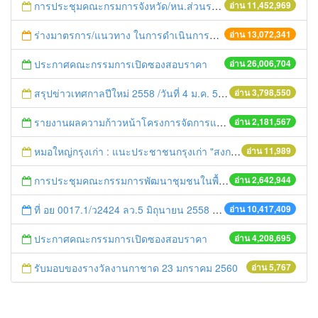
การประชุมคณะกรมการจังหวัด/หน.ส่วนราชการประจำเดือน มิถุนายน 2558
อ่าน 11,452,969
ร่างมาตรการ/แนวทาง ในการดำเนินการประกอบการตรวจราชการแบบบูรณาการ
อ่าน 13,072,341
ประกาศคณะกรรมการเปิดซองสอบราคา
อ่าน 26,006,704
สรุปข่าวเทศกาลปีใหม่ 2558 /วันที่ 4 ม.ค. 58
อ่าน 3,798,550
รายงานผลความก้าวหน้าโครงการจัดการแก้ไขปัญหาขยะ สัปดาห์ที่ 9/2558
อ่าน 2,181,567
หมอใหญ่กรุงเก่า : แนะประชาชนกรุงเก่า "สงกรานต์ขับขี่ปลอดภัย"
อ่าน 11,989
การประชุมคณะกรรมการพัฒนาชุมชนในพื้นที่รอบโรงไฟฟ้า (คพรฟ.) ครั้งที่ 2/2558 กองทุนพัฒนาไฟฟ้าบริษัท โรจนะเพาเวอร์ จำกัด
อ่าน 2,642,944
ที่ อย 0017.1/ว2424 ลว.5 มิถุนายน 2558 เรื่อง แจ้งกำหนดตรวจประเมินและให้คะแนนหน่วยงานที่สมัครเข้าร่วมโครงการพัฒนาหน่วยงานต้นแบบในการจัดตั้งศูนย์ข้อมูลข่าวสารของราชการฯ ประจำปีงบประมาณ พ.ศ. 2558
อ่าน 10,417,409
ประกาศคณะกรรมการเปิดซองสอบราคา
อ่าน 4,208,695
รับมอบของรางวัลงานกาชาด 23 มกราคม 2560
อ่าน 5,767