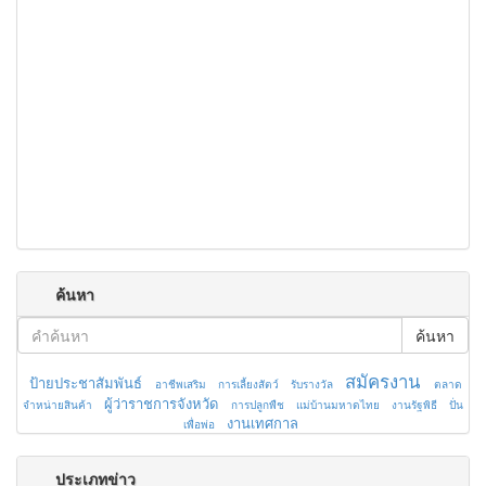
ค้นหา
ค้นหา
สมัครงาน
ป้ายประชาสัมพันธ์
อาชีพเสริม
การเลี้ยงสัตว์
รับรางวัล
ตลาด
ผู้ว่าราชการจังหวัด
จำหน่ายสินค้า
การปลูกพืช
แม่บ้านมหาดไทย
งานรัฐพิธี
ปั่น
งานเทศกาล
เพื่อพ่อ
ประเภทข่าว