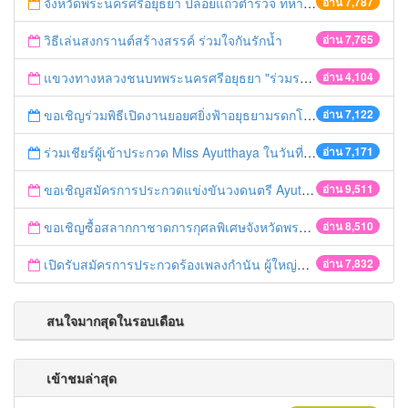
จังหวัดพระนครศรีอยุธยา ปล่อยแถวตำรวจ ทหาร ฝ่ายปกครอง กว่า 100 นาย ตรวจเข้มท่ารถสาธารณะ สถานีขนส่งรถโดยสาร วินรถตู้ และสถานีรถไฟ เตรียมรับมือเทศกาลสงกรานต์
อ่าน 7,787
วิธีเล่นสงกรานต์สร้างสรรค์ ร่วมใจกันรักน้ำ
อ่าน 7,765
แขวงทางหลวงชนบทพระนครศรีอยุธยา "ร่วมรณรงค์ ขับช้า เปิดไฟหน้า คาดเข็มขัด" เทศกาลสงกรานต์ ปี 2561
อ่าน 4,104
ขอเชิญร่วมพิธีเปิดงานยอยศยิ่งฟ้าอยุธยามรดกโลก
อ่าน 7,122
ร่วมเชียร์ผู้เข้าประกวด Miss Ayutthaya ในวันที่ 15 ธันวาคม 2560
อ่าน 7,171
ขอเชิญสมัครการประกวดแข่งขันวงดนตรี Ayutthaya battle of the bands
อ่าน 9,511
ขอเชิญซื้อสลากกาชาดการกุศลพิเศษจังหวัดพระนครศรีอยุธยา 2560
อ่าน 8,510
เปิดรับสมัครการประกวดร้องเพลงกำนัน ผู้ใหญ่บ้าน ฯลฯ
อ่าน 7,832
สนใจมากสุดในรอบเดือน
เข้าชมล่าสุด