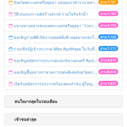
จังหวัดพระนครศรีอยุธยา ปล่อยแถวตำรวจ ทหาร ฝ่ายปกครอง กว่า 100 นาย ตรวจเข้มท่ารถสาธารณะ สถานีขนส่งรถโดยสาร วินรถตู้ และสถานีรถไฟ เตรียมรับมือเทศกาลสงกรานต์
อ่าน 7,787
วิธีเล่นสงกรานต์สร้างสรรค์ ร่วมใจกันรักน้ำ
อ่าน 7,765
แขวงทางหลวงชนบทพระนครศรีอยุธยา "ร่วมรณรงค์ ขับช้า เปิดไฟหน้า คาดเข็มขัด" เทศกาลสงกรานต์ ปี 2561
อ่าน 4,104
ขอเชิญร่วมพิธีเปิดงานยอยศยิ่งฟ้าอยุธยามรดกโลก
อ่าน 7,122
ร่วมเชียร์ผู้เข้าประกวด Miss Ayutthaya ในวันที่ 15 ธันวาคม 2560
อ่าน 7,171
ขอเชิญสมัครการประกวดแข่งขันวงดนตรี Ayutthaya battle of the bands
อ่าน 9,510
ขอเชิญซื้อสลากกาชาดการกุศลพิเศษจังหวัดพระนครศรีอยุธยา 2560
อ่าน 8,509
เปิดรับสมัครการประกวดร้องเพลงกำนัน ผู้ใหญ่บ้าน ฯลฯ
อ่าน 7,832
สนใจมากสุดในรอบเดือน
เข้าชมล่าสุด