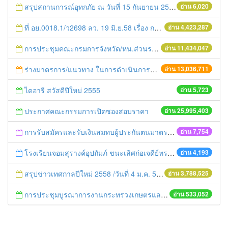
สรุปสถานการณ์อุทกภัย ณ วันที่ 15 กันยายน 2557
อ่าน 6,020
ที่ อย.0018.1/ว2698 ลว. 19 มิ.ย.58 เรื่อง การแก้ไขปัญหาหนี้สินให้แก่เกษตรกร
อ่าน 4,423,287
การประชุมคณะกรมการจังหวัด/หน.ส่วนราชการประจำเดือน มิถุนายน 2558
อ่าน 11,434,047
ร่างมาตรการ/แนวทาง ในการดำเนินการประกอบการตรวจราชการแบบบูรณาการ
อ่าน 13,036,711
ไดอารี สวัสดีปีใหม่ 2555
อ่าน 5,723
ประกาศคณะกรรมการเปิดซองสอบราคา
อ่าน 25,995,403
การรับสมัครและรับเงินสมทบผู้ประกันตนมาตรา 40
อ่าน 7,754
โรงเรียนจอมสุรางค์อุปถัมภ์ ชนะเลิศก่อเจดีย์ทราย
อ่าน 4,193
สรุปข่าวเทศกาลปีใหม่ 2558 /วันที่ 4 ม.ค. 58
อ่าน 3,788,525
การประชุมบูรณาการงานกระทรวงเกษตรและสหกรณ์สู่การปฏิบัติในระดับพื้นที่ ครั้งที่1/2558
อ่าน 533,052