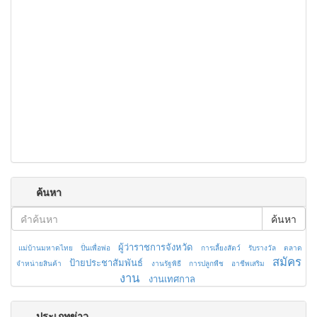
ค้นหา
ค้นหา
ผู้ว่าราชการจังหวัด
แม่บ้านมหาดไทย
ปั่นเพื่อพ่อ
การเลี้ยงสัตว์
รับรางวัล
ตลาด
สมัคร
ป้ายประชาสัมพันธ์
จำหน่ายสินค้า
งานรัฐพิธี
การปลูกพืช
อาชีพเสริม
งาน
งานเทศกาล
ประเภทข่าว