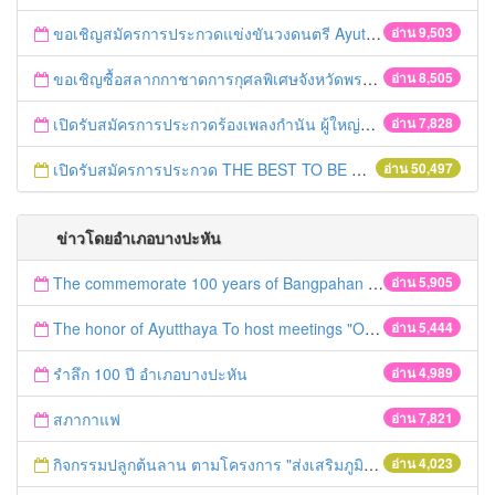
ขอเชิญสมัครการประกวดแข่งขันวงดนตรี Ayutthaya battle of the bands
อ่าน 9,503
ขอเชิญซื้อสลากกาชาดการกุศลพิเศษจังหวัดพระนครศรีอยุธยา 2560
อ่าน 8,505
เปิดรับสมัครการประกวดร้องเพลงกำนัน ผู้ใหญ่บ้าน ฯลฯ
อ่าน 7,828
เปิดรับสมัครการประกวด THE BEST TO BE NUMBER ONE
อ่าน 50,497
ข่าวโดยอำเภอบางปะหัน
The commemorate 100 years of Bangpahan district.
อ่าน 5,905
The honor of Ayutthaya To host meetings "Official" Unofficial
อ่าน 5,444
รำลึก 100 ปี อำเภอบางปะหัน
อ่าน 4,989
สภากาแฟ
อ่าน 7,821
กิจกรรมปลูกต้นลาน ตามโครงการ "ส่งเสริมภูมิปัญญาพื้นบ้าน การทำงอบใบลานและผลิตภัณฑ์จากไม้ไผ่" อำเภอบางปะหัน จังหวัดพระนครศรีอยุธยา
อ่าน 4,023