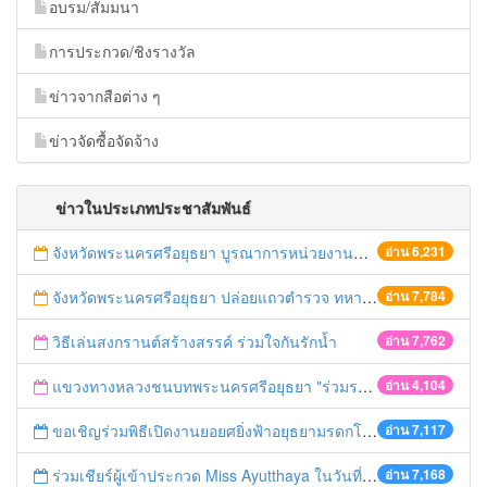
อบรม/สัมมนา
การประกวด/ชิงรางวัล
ข่าวจากสือต่าง ๆ
ข่าวจัดซื้อจัดจ้าง
ข่าวในประเภทประชาสัมพันธ์
จังหวัดพระนครศรีอยุธยา บูรณาการหน่วยงานที่เกี่ยวข้อง ลงพื้นที่จัดระเบียบและดำเนินมาตรการตามบทลงโทษสูงสุดกับผู้ประกอบการร้านค้าที่ยังฝ่าฝืนตั้งร้านค้ารุกล้ำเขตพื้นที่ทางหลวง เตรียมความปลอดภัยก่อนเทศกาลสงกรานต์
อ่าน 6,231
จังหวัดพระนครศรีอยุธยา ปล่อยแถวตำรวจ ทหาร ฝ่ายปกครอง กว่า 100 นาย ตรวจเข้มท่ารถสาธารณะ สถานีขนส่งรถโดยสาร วินรถตู้ และสถานีรถไฟ เตรียมรับมือเทศกาลสงกรานต์
อ่าน 7,784
วิธีเล่นสงกรานต์สร้างสรรค์ ร่วมใจกันรักน้ำ
อ่าน 7,762
แขวงทางหลวงชนบทพระนครศรีอยุธยา "ร่วมรณรงค์ ขับช้า เปิดไฟหน้า คาดเข็มขัด" เทศกาลสงกรานต์ ปี 2561
อ่าน 4,104
ขอเชิญร่วมพิธีเปิดงานยอยศยิ่งฟ้าอยุธยามรดกโลก
อ่าน 7,117
ร่วมเชียร์ผู้เข้าประกวด Miss Ayutthaya ในวันที่ 15 ธันวาคม 2560
อ่าน 7,168