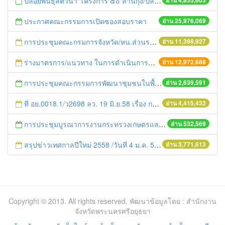
ปล่อยพันธุ์สัตว์น้ำ"โครงการ ๕๐ ล้านกุ้ง/ปลา ฟื้นชีวิตใหม่ให้เจ้าพระยา
อ่าน 4,835,603
ประกาศคณะกรรมการเปิดซองสอบราคา
อ่าน 25,976,069
การประชุมคณะกรมการจังหวัด/หน.ส่วนราชการประจำเดือน มิถุนายน 2558
อ่าน 11,398,927
ร่างมาตรการ/แนวทาง ในการดำเนินการประกอบการตรวจราชการแบบบูรณาการ
อ่าน 12,972,688
การประชุมคณะกรรมการพัฒนาชุมชนในพื้นที่รอบโรงไฟฟ้า (คพรฟ.) ครั้งที่ 2/2558 กองทุนพัฒนาไฟฟ้าบริษัท โรจนะเพาเวอร์ จำกัด
อ่าน 2,639,591
ที่ อย.0018.1/ว2698 ลว. 19 มิ.ย.58 เรื่อง การแก้ไขปัญหาหนี้สินให้แก่เกษตรกร
อ่าน 4,415,432
การประชุมบูรณาการงานกระทรวงเกษตรและสหกรณ์สู่การปฏิบัติในระดับพื้นที่ ครั้งที่1/2558
อ่าน 532,569
สรุปข่าวเทศกาลปีใหม่ 2558 /วันที่ 4 ม.ค. 58
อ่าน 3,771,613
Copyright © 2013. All rights reserved. พัฒนาข้อมูลโดย : สำนักงาน
จังหวัดพระนครศรีอยุธยา