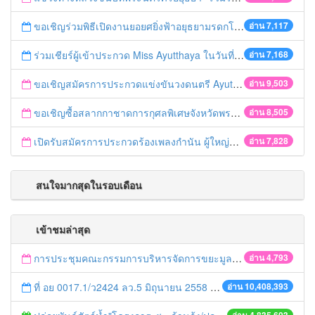
ขอเชิญร่วมพิธีเปิดงานยอยศยิ่งฟ้าอยุธยามรดกโลก
อ่าน 7,117
ร่วมเชียร์ผู้เข้าประกวด Miss Ayutthaya ในวันที่ 15 ธันวาคม 2560
อ่าน 7,168
ขอเชิญสมัครการประกวดแข่งขันวงดนตรี Ayutthaya battle of the bands
อ่าน 9,503
ขอเชิญซื้อสลากกาชาดการกุศลพิเศษจังหวัดพระนครศรีอยุธยา 2560
อ่าน 8,505
เปิดรับสมัครการประกวดร้องเพลงกำนัน ผู้ใหญ่บ้าน ฯลฯ
อ่าน 7,828
สนใจมากสุดในรอบเดือน
เข้าชมล่าสุด
การประชุมคณะกรรมการบริหารจัดการขยะมูลฝอยของจังหวัดพระนครศรีอยุธยา ครั้งที่ 2/2557
อ่าน 4,793
ที่ อย 0017.1/ว2424 ลว.5 มิถุนายน 2558 เรื่อง แจ้งกำหนดตรวจประเมินและให้คะแนนหน่วยงานที่สมัครเข้าร่วมโครงการพัฒนาหน่วยงานต้นแบบในการจัดตั้งศูนย์ข้อมูลข่าวสารของราชการฯ ประจำปีงบประมาณ พ.ศ. 2558
อ่าน 10,408,393