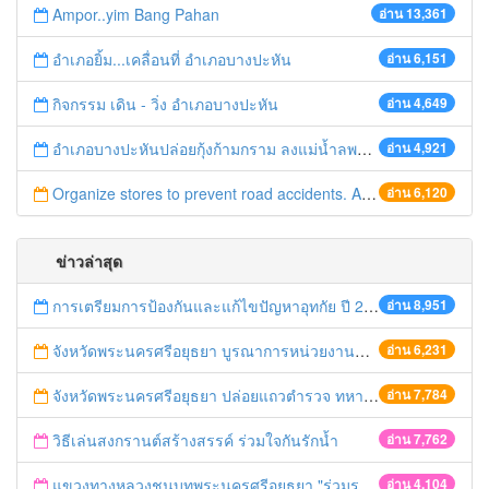
Ampor..yim Bang Pahan
อ่าน 13,361
อำเภอยิ้ม...เคลื่อนที่ อำเภอบางปะหัน
อ่าน 6,151
กิจกรรม เดิน - วิ่ง อำเภอบางปะหัน
อ่าน 4,649
อำเภอบางปะหันปล่อยกุ้งก้ามกราม ลงแม่น้ำลพบุรี
อ่าน 4,921
Organize stores to prevent road accidents. And add channels to facilitate the pilgrims to travel in the new municipal year. The Asian side of the road late 32 Bangpahan.
อ่าน 6,120
ข่าวล่าสุด
การเตรียมการป้องกันและแก้ไขปัญหาอุทกัย ปี 2561
อ่าน 8,951
จังหวัดพระนครศรีอยุธยา บูรณาการหน่วยงานที่เกี่ยวข้อง ลงพื้นที่จัดระเบียบและดำเนินมาตรการตามบทลงโทษสูงสุดกับผู้ประกอบการร้านค้าที่ยังฝ่าฝืนตั้งร้านค้ารุกล้ำเขตพื้นที่ทางหลวง เตรียมความปลอดภัยก่อนเทศกาลสงกรานต์
อ่าน 6,231
จังหวัดพระนครศรีอยุธยา ปล่อยแถวตำรวจ ทหาร ฝ่ายปกครอง กว่า 100 นาย ตรวจเข้มท่ารถสาธารณะ สถานีขนส่งรถโดยสาร วินรถตู้ และสถานีรถไฟ เตรียมรับมือเทศกาลสงกรานต์
อ่าน 7,784
วิธีเล่นสงกรานต์สร้างสรรค์ ร่วมใจกันรักน้ำ
อ่าน 7,762
แขวงทางหลวงชนบทพระนครศรีอยุธยา "ร่วมรณรงค์ ขับช้า เปิดไฟหน้า คาดเข็มขัด" เทศกาลสงกรานต์ ปี 2561
อ่าน 4,104