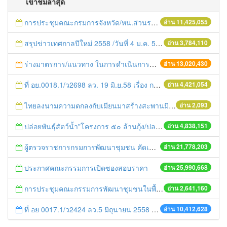
เข้าชมล่าสุด
การประชุมคณะกรมการจังหวัด/หน.ส่วนราชการประจำเดือน มิถุนายน 2558
อ่าน 11,425,055
สรุปข่าวเทศกาลปีใหม่ 2558 /วันที่ 4 ม.ค. 58
อ่าน 3,784,110
ร่างมาตรการ/แนวทาง ในการดำเนินการประกอบการตรวจราชการแบบบูรณาการ
อ่าน 13,020,430
ที่ อย.0018.1/ว2698 ลว. 19 มิ.ย.58 เรื่อง การแก้ไขปัญหาหนี้สินให้แก่เกษตรกร
อ่าน 4,421,054
ไทยลงนามความตกลงกับเมียนมาสร้างสะพานมิตรภาพไทย-เมียนมา แห่งที่ 2
อ่าน 2,093
ปล่อยพันธุ์สัตว์น้ำ"โครงการ ๕๐ ล้านกุ้ง/ปลา ฟื้นชีวิตใหม่ให้เจ้าพระยา
อ่าน 4,838,151
ผู้ตรวจราชการกรมการพัฒนาชุมชน คัดเลือกข้าราชการและลูกจ้างดีเด่น และหน่วยงานพัฒนาชุมชนใสสะอาด ประจำปี ๒๕๕๔
อ่าน 21,778,203
ประกาศคณะกรรมการเปิดซองสอบราคา
อ่าน 25,990,668
การประชุมคณะกรรมการพัฒนาชุมชนในพื้นที่รอบโรงไฟฟ้า (คพรฟ.) ครั้งที่ 2/2558 กองทุนพัฒนาไฟฟ้าบริษัท โรจนะเพาเวอร์ จำกัด
อ่าน 2,641,160
ที่ อย 0017.1/ว2424 ลว.5 มิถุนายน 2558 เรื่อง แจ้งกำหนดตรวจประเมินและให้คะแนนหน่วยงานที่สมัครเข้าร่วมโครงการพัฒนาหน่วยงานต้นแบบในการจัดตั้งศูนย์ข้อมูลข่าวสารของราชการฯ ประจำปีงบประมาณ พ.ศ. 2558
อ่าน 10,412,628