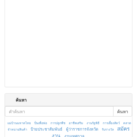
ค้นหา
ค้นหา
แม่บ้านมหาดไทย
ปั่นเพื่อพ่อ
การปลูกพืช
อาชีพเสริม
งานรัฐพิธี
การเลี้ยงสัตว์
ตลาด
สมัคร
ป้ายประชาสัมพันธ์
ผู้ว่าราชการจังหวัด
จำหน่ายสินค้า
รับรางวัล
งาน
งานเทศกาล