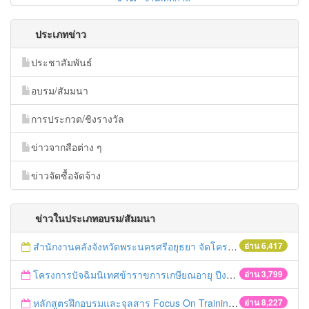
ประเภทข่าว
ประชาสัมพันธ์
อบรม/สัมมนา
การประกวด/ชิงรางวัล
ข่าวจากสือต่าง ๆ
ข่าวจัดซื้อจัดจ้าง
ข่าวในประเภทอบรม/สัมมนา
สำนักงานคลังจังหวัดพระนครศรีอยุธยา จัดโครงการฝึกอบรมเชิงปฏิบัติการ "การจัดซื้อจัดจ้างด้วยวิธีตลาดอิเล็กทรอนิกส์ (e-market)และวิธีประกวดราคาอิเล็กทรอนิกส์ (e-bidding)" ในวันที่ 4 เมษายน 2559 ณ อาคารราชภัฎ 100ปี ชั้น 2 มหาวิทยาลัยราชภัฎพระนครศรีอยุธยา
อ่าน 6,417
โครงการปัจฉิมนิเทศข้าราขการเกษียณอายุ ปีงบประมาณ พ.ศ. 2559
อ่าน 3,799
หลักสูตรฝึกอบรมและจุลสาร Focus On Training
อ่าน 8,227