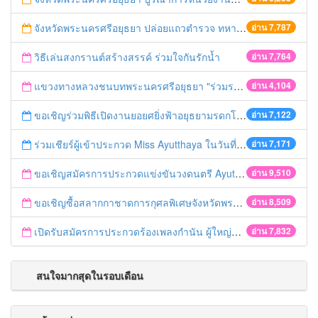
จังหวัดพระนครศรีอยุธยา ปล่อยแถวตำรวจ ทหาร ฝ่ายปกครอง กว่า 100 นาย ตรวจเข้มท่ารถสาธารณะ สถานีขนส่งรถโดยสาร วินรถตู้ และสถานีรถไฟ เตรียมรับมือเทศกาลสงกรานต์
อ่าน 7,787
วิธีเล่นสงกรานต์สร้างสรรค์ ร่วมใจกันรักน้ำ
อ่าน 7,764
แขวงทางหลวงชนบทพระนครศรีอยุธยา "ร่วมรณรงค์ ขับช้า เปิดไฟหน้า คาดเข็มขัด" เทศกาลสงกรานต์ ปี 2561
อ่าน 4,104
ขอเชิญร่วมพิธีเปิดงานยอยศยิ่งฟ้าอยุธยามรดกโลก
อ่าน 7,122
ร่วมเชียร์ผู้เข้าประกวด Miss Ayutthaya ในวันที่ 15 ธันวาคม 2560
อ่าน 7,171
ขอเชิญสมัครการประกวดแข่งขันวงดนตรี Ayutthaya battle of the bands
อ่าน 9,510
ขอเชิญซื้อสลากกาชาดการกุศลพิเศษจังหวัดพระนครศรีอยุธยา 2560
อ่าน 8,509
เปิดรับสมัครการประกวดร้องเพลงกำนัน ผู้ใหญ่บ้าน ฯลฯ
อ่าน 7,832
สนใจมากสุดในรอบเดือน