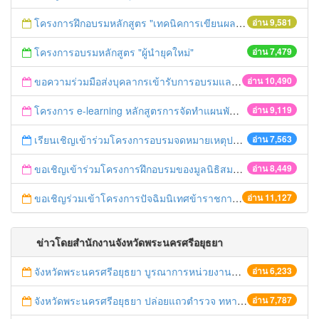
โครงการฝึกอบรมหลักสูตร "เทคนิคการเขียนผลงานทางวิชาการ" รุ่นที่ 2
อ่าน 9,581
โครงการอบรมหลักสูตร "ผู้นำยุคใหม่"
อ่าน 7,479
ขอความร่วมมือส่งบุคลากรเข้ารับการอบรมและเผยแพร่ข่าวอบรม ประจำปี 2558
อ่าน 10,490
โครงการ e-learning หลักสูตรการจัดทำแผนพัฒนาจังหวัด
อ่าน 9,119
เรียนเชิญเข้าร่วมโครงการอบรมจดหมายเหตุประจำปี 2558 ของสมาคมจดหมายเหตุสยาม
อ่าน 7,563
ขอเชิญเข้าร่วมโครงการฝึกอบรมของมูลนิธิสมาคมนักเรียนทุนรัฐบาลไทย
อ่าน 8,449
ขอเชิญร่วมเข้าโครงการปัจฉิมนิเทศข้าราชการเกษียณอายุ ปี 2558
อ่าน 11,127
ข่าวโดยสำนักงานจังหวัดพระนครศรีอยุธยา
จังหวัดพระนครศรีอยุธยา บูรณาการหน่วยงานที่เกี่ยวข้อง ลงพื้นที่จัดระเบียบและดำเนินมาตรการตามบทลงโทษสูงสุดกับผู้ประกอบการร้านค้าที่ยังฝ่าฝืนตั้งร้านค้ารุกล้ำเขตพื้นที่ทางหลวง เตรียมความปลอดภัยก่อนเทศกาลสงกรานต์
อ่าน 6,233
จังหวัดพระนครศรีอยุธยา ปล่อยแถวตำรวจ ทหาร ฝ่ายปกครอง กว่า 100 นาย ตรวจเข้มท่ารถสาธารณะ สถานีขนส่งรถโดยสาร วินรถตู้ และสถานีรถไฟ เตรียมรับมือเทศกาลสงกรานต์
อ่าน 7,787