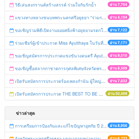
วิธีเล่นสงกรานต์สร้างสรรค์ ร่วมใจกันรักน้ำ
อ่าน 7,764
แขวงทางหลวงชนบทพระนครศรีอยุธยา "ร่วมรณรงค์ ขับช้า เปิดไฟหน้า คาดเข็มขัด" เทศกาลสงกรานต์ ปี 2561
อ่าน 4,104
ขอเชิญร่วมพิธีเปิดงานยอยศยิ่งฟ้าอยุธยามรดกโลก
อ่าน 7,122
ร่วมเชียร์ผู้เข้าประกวด Miss Ayutthaya ในวันที่ 15 ธันวาคม 2560
อ่าน 7,171
ขอเชิญสมัครการประกวดแข่งขันวงดนตรี Ayutthaya battle of the bands
อ่าน 9,510
ขอเชิญซื้อสลากกาชาดการกุศลพิเศษจังหวัดพระนครศรีอยุธยา 2560
อ่าน 8,509
เปิดรับสมัครการประกวดร้องเพลงกำนัน ผู้ใหญ่บ้าน ฯลฯ
อ่าน 7,832
เปิดรับสมัครการประกวด THE BEST TO BE NUMBER ONE
อ่าน 50,499
ข่าวล่าสุด
การเตรียมการป้องกันและแก้ไขปัญหาอุทกัย ปี 2561
อ่าน 8,956
จังหวัดพระนครศรีอยุธยา บูรณาการหน่วยงานที่เกี่ยวข้อง ลงพื้นที่จัดระเบียบและดำเนินมาตรการตามบทลงโทษสูงสุดกับผู้ประกอบการร้านค้าที่ยังฝ่าฝืนตั้งร้านค้ารุกล้ำเขตพื้นที่ทางหลวง เตรียมความปลอดภัยก่อนเทศกาลสงกรานต์
อ่าน 6,233