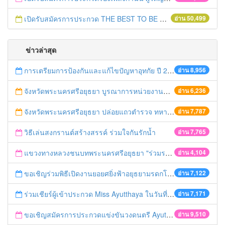
เปิดรับสมัครการประกวด THE BEST TO BE NUMBER ONE
อ่าน 50,499
ข่าวล่าสุด
การเตรียมการป้องกันและแก้ไขปัญหาอุทกัย ปี 2561
อ่าน 8,956
จังหวัดพระนครศรีอยุธยา บูรณาการหน่วยงานที่เกี่ยวข้อง ลงพื้นที่จัดระเบียบและดำเนินมาตรการตามบทลงโทษสูงสุดกับผู้ประกอบการร้านค้าที่ยังฝ่าฝืนตั้งร้านค้ารุกล้ำเขตพื้นที่ทางหลวง เตรียมความปลอดภัยก่อนเทศกาลสงกรานต์
อ่าน 6,236
จังหวัดพระนครศรีอยุธยา ปล่อยแถวตำรวจ ทหาร ฝ่ายปกครอง กว่า 100 นาย ตรวจเข้มท่ารถสาธารณะ สถานีขนส่งรถโดยสาร วินรถตู้ และสถานีรถไฟ เตรียมรับมือเทศกาลสงกรานต์
อ่าน 7,787
วิธีเล่นสงกรานต์สร้างสรรค์ ร่วมใจกันรักน้ำ
อ่าน 7,765
แขวงทางหลวงชนบทพระนครศรีอยุธยา "ร่วมรณรงค์ ขับช้า เปิดไฟหน้า คาดเข็มขัด" เทศกาลสงกรานต์ ปี 2561
อ่าน 4,104
ขอเชิญร่วมพิธีเปิดงานยอยศยิ่งฟ้าอยุธยามรดกโลก
อ่าน 7,122
ร่วมเชียร์ผู้เข้าประกวด Miss Ayutthaya ในวันที่ 15 ธันวาคม 2560
อ่าน 7,171
ขอเชิญสมัครการประกวดแข่งขันวงดนตรี Ayutthaya battle of the bands
อ่าน 9,510