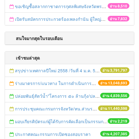
ขอเชิญซื้อสลากกาชาดการกุศลพิเศษจังหวัดพระนครศรีอยุธยา 2560
อ่าน 8,510
เปิดรับสมัครการประกวดร้องเพลงกำนัน ผู้ใหญ่บ้าน ฯลฯ
อ่าน 7,832
สนใจมากสุดในรอบเดือน
เข้าชมล่าสุด
สรุปข่าวเทศกาลปีใหม่ 2558 /วันที่ 4 ม.ค. 58
อ่าน 3,791,797
ร่างมาตรการ/แนวทาง ในการดำเนินการประกอบการตรวจราชการแบบบูรณาการ
อ่าน 13,048,693
ปล่อยพันธุ์สัตว์น้ำ"โครงการ ๕๐ ล้านกุ้ง/ปลา ฟื้นชีวิตใหม่ให้เจ้าพระยา
อ่าน 4,839,556
การประชุมคณะกรมการจังหวัด/หน.ส่วนราชการประจำเดือน มิถุนายน 2558
อ่าน 11,440,598
มอบเกียรติบัตรแก่ผู้ได้รับการคัดเลือกเป็นกรรมการสงเคราะห์ดีเด่น ประจำปี 2558
อ่าน 2,219
ประกาศคณะกรรมการเปิดซองสอบราคา
อ่าน 4,207,385