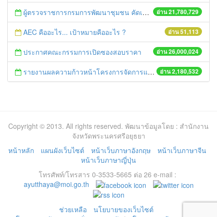
ผู้ตรวจราชการกรมการพัฒนาชุมชน คัดเลือกข้าราชการและลูกจ้างดีเด่น และหน่วยงานพัฒนาชุมชนใสสะอาด ประจำปี ๒๕๕๔
อ่าน 21,780,729
AEC คืออะไร... เป้าหมายคืออะไร ?
อ่าน 51,113
ประกาศคณะกรรมการเปิดซองสอบราคา
อ่าน 26,000,024
รายงานผลความก้าวหน้าโครงการจัดการแก้ไขปัญหาขยะ สัปดาห์ที่ 9/2558
อ่าน 2,180,532
Copyright © 2013. All rights reserved. พัฒนาข้อมูลโดย : สำนักงาน
จังหวัดพระนครศรีอยุธยา
หน้าหลัก
แผนผังเว็บไซต์
หน้าเว็บภาษาอังกฤษ
หน้าเว็บภาษาจีน
หน้าเว็บภาษาญี่ปุ่น
โทรศัพท์/โทรสาร 0-3533-5665 ต่อ 26 e-mail :
ayutthaya@moi.go.th
ช่วยเหลือ
นโยบายของเว็บไซต์