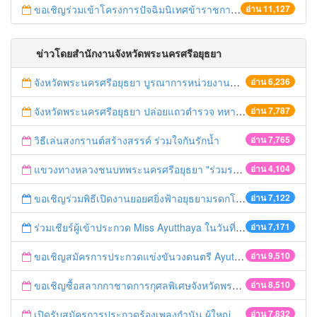
ขอเชิญร่วมเข้าโครงการปัจฉิมนิเทศข้าราชการเกษียณอายุ ปี 2558
อ่าน 11,127
ข่าวโดยสำนักงานจังหวัดพระนครศรีอยุธยา
จังหวัดพระนครศรีอยุธยา บูรณาการหน่วยงานที่เกี่ยวข้อง ลงพื้นที่จัดระเบียบและดำเนินมาตรการตามบทลงโทษสูงสุดกับผู้ประกอบการร้านค้าที่ยังฝ่าฝืนตั้งร้านค้ารุกล้ำเขตพื้นที่ทางหลวง เตรียมความปลอดภัยก่อนเทศกาลสงกรานต์
อ่าน 6,236
จังหวัดพระนครศรีอยุธยา ปล่อยแถวตำรวจ ทหาร ฝ่ายปกครอง กว่า 100 นาย ตรวจเข้มท่ารถสาธารณะ สถานีขนส่งรถโดยสาร วินรถตู้ และสถานีรถไฟ เตรียมรับมือเทศกาลสงกรานต์
อ่าน 7,787
วิธีเล่นสงกรานต์สร้างสรรค์ ร่วมใจกันรักน้ำ
อ่าน 7,765
แขวงทางหลวงชนบทพระนครศรีอยุธยา "ร่วมรณรงค์ ขับช้า เปิดไฟหน้า คาดเข็มขัด" เทศกาลสงกรานต์ ปี 2561
อ่าน 4,104
ขอเชิญร่วมพิธีเปิดงานยอยศยิ่งฟ้าอยุธยามรดกโลก
อ่าน 7,122
ร่วมเชียร์ผู้เข้าประกวด Miss Ayutthaya ในวันที่ 15 ธันวาคม 2560
อ่าน 7,171
ขอเชิญสมัครการประกวดแข่งขันวงดนตรี Ayutthaya battle of the bands
อ่าน 9,510
ขอเชิญซื้อสลากกาชาดการกุศลพิเศษจังหวัดพระนครศรีอยุธยา 2560
อ่าน 8,510
เปิดรับสมัครการประกวดร้องเพลงกำนัน ผู้ใหญ่บ้าน ฯลฯ
อ่าน 7,832