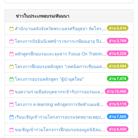
ข่าวในประเภทอบรม/สัมมนา
สำนักงานคลังจังหวัดพระนครศรีอยุธยา จัดโครงการฝึกอบรมเชิงปฏิบัติการ "การจัดซื้อจัดจ้างด้วยวิธีตลาดอิเล็กทรอนิกส์ (e-market)และวิธีประกวดราคาอิเล็กทรอนิกส์ (e-bidding)" ในวันที่ 4 เมษายน 2559 ณ อาคารราชภัฎ 100ปี ชั้น 2 มหาวิทยาลัยราชภัฎพระนครศรีอยุธยา
อ่าน 6,419
โครงการปัจฉิมนิเทศข้าราขการเกษียณอายุ ปีงบประมาณ พ.ศ. 2559
อ่าน 3,799
หลักสูตรฝึกอบรมและจุลสาร Focus On Training
อ่าน 8,228
โครงการฝึกอบรมหลักสูตร "เทคนิคการเขียนผลงานทางวิชาการ" รุ่นที่ 2
อ่าน 9,584
โครงการอบรมหลักสูตร "ผู้นำยุคใหม่"
อ่าน 7,479
ขอความร่วมมือส่งบุคลากรเข้ารับการอบรมและเผยแพร่ข่าวอบรม ประจำปี 2558
อ่าน 10,490
โครงการ e-learning หลักสูตรการจัดทำแผนพัฒนาจังหวัด
อ่าน 9,119
เรียนเชิญเข้าร่วมโครงการอบรมจดหมายเหตุประจำปี 2558 ของสมาคมจดหมายเหตุสยาม
อ่าน 7,565
ขอเชิญเข้าร่วมโครงการฝึกอบรมของมูลนิธิสมาคมนักเรียนทุนรัฐบาลไทย
อ่าน 8,450