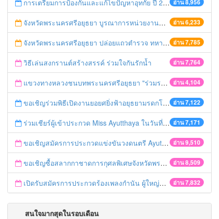
การเตรียมการป้องกันและแก้ไขปัญหาอุทกัย ปี 2561
อ่าน 8,956
จังหวัดพระนครศรีอยุธยา บูรณาการหน่วยงานที่เกี่ยวข้อง ลงพื้นที่จัดระเบียบและดำเนินมาตรการตามบทลงโทษสูงสุดกับผู้ประกอบการร้านค้าที่ยังฝ่าฝืนตั้งร้านค้ารุกล้ำเขตพื้นที่ทางหลวง เตรียมความปลอดภัยก่อนเทศกาลสงกรานต์
อ่าน 6,233
จังหวัดพระนครศรีอยุธยา ปล่อยแถวตำรวจ ทหาร ฝ่ายปกครอง กว่า 100 นาย ตรวจเข้มท่ารถสาธารณะ สถานีขนส่งรถโดยสาร วินรถตู้ และสถานีรถไฟ เตรียมรับมือเทศกาลสงกรานต์
อ่าน 7,785
วิธีเล่นสงกรานต์สร้างสรรค์ ร่วมใจกันรักน้ำ
อ่าน 7,764
แขวงทางหลวงชนบทพระนครศรีอยุธยา "ร่วมรณรงค์ ขับช้า เปิดไฟหน้า คาดเข็มขัด" เทศกาลสงกรานต์ ปี 2561
อ่าน 4,104
ขอเชิญร่วมพิธีเปิดงานยอยศยิ่งฟ้าอยุธยามรดกโลก
อ่าน 7,122
ร่วมเชียร์ผู้เข้าประกวด Miss Ayutthaya ในวันที่ 15 ธันวาคม 2560
อ่าน 7,171
ขอเชิญสมัครการประกวดแข่งขันวงดนตรี Ayutthaya battle of the bands
อ่าน 9,510
ขอเชิญซื้อสลากกาชาดการกุศลพิเศษจังหวัดพระนครศรีอยุธยา 2560
อ่าน 8,509
เปิดรับสมัครการประกวดร้องเพลงกำนัน ผู้ใหญ่บ้าน ฯลฯ
อ่าน 7,832
สนใจมากสุดในรอบเดือน