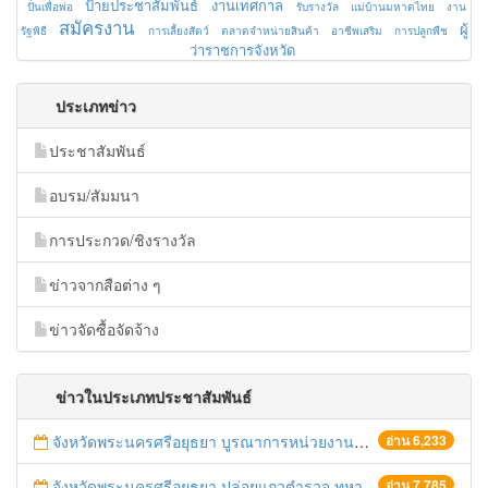
ป้ายประชาสัมพันธ์
งานเทศกาล
ปั่นเพื่อพ่อ
รับรางวัล
แม่บ้านมหาดไทย
งาน
สมัครงาน
ผู้
รัฐพิธี
การเลี้ยงสัตว์
ตลาดจำหน่ายสินค้า
อาชีพเสริม
การปลูกพืช
ว่าราชการจังหวัด
ประเภทข่าว
ประชาสัมพันธ์
อบรม/สัมมนา
การประกวด/ชิงรางวัล
ข่าวจากสือต่าง ๆ
ข่าวจัดซื้อจัดจ้าง
ข่าวในประเภทประชาสัมพันธ์
จังหวัดพระนครศรีอยุธยา บูรณาการหน่วยงานที่เกี่ยวข้อง ลงพื้นที่จัดระเบียบและดำเนินมาตรการตามบทลงโทษสูงสุดกับผู้ประกอบการร้านค้าที่ยังฝ่าฝืนตั้งร้านค้ารุกล้ำเขตพื้นที่ทางหลวง เตรียมความปลอดภัยก่อนเทศกาลสงกรานต์
อ่าน 6,233
จังหวัดพระนครศรีอยุธยา ปล่อยแถวตำรวจ ทหาร ฝ่ายปกครอง กว่า 100 นาย ตรวจเข้มท่ารถสาธารณะ สถานีขนส่งรถโดยสาร วินรถตู้ และสถานีรถไฟ เตรียมรับมือเทศกาลสงกรานต์
อ่าน 7,785