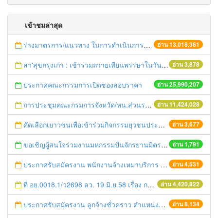
เข้าชมล่าสุด
ร่างมาตรการ/แนวทาง ในการดำเนินการประกอบการตรวจราชการแบบบูรณาการ
อ่าน 13,018,361
สา'สุขกรุงเก่า : เข้าร่วมถวายเทียนพรรษาในวันเข้าพรรษาประจำปี 2555
อ่าน 3,878
ประกาศคณะกรรมการเปิดซองสอบราคา
อ่าน 25,990,207
การประชุมคณะกรมการจังหวัด/หน.ส่วนราชการประจำเดือน มิถุนายน 2558
อ่าน 11,424,028
คัดเลือกเยาวชนเพื่อเข้าร่วมกิจกรรมยุวชนประชาธิปไตยประจำปี 2559
อ่าน 3,677
ขอเชิญผู้สนใจร่วมงานมหกรรมปั่นจักรยานมิตรภาพไทย - เมียนมา
อ่าน 1,791
ประกาศรับสมัครงาน พนักงานจ้างเหมาบริการ ตำแหน่งพนักงานขับรถ
อ่าน 4,531
ที่ อย.0018.1/ว2698 ลว. 19 มิ.ย.58 เรื่อง การแก้ไขปัญหาหนี้สินให้แก่เกษตรกร
อ่าน 4,420,822
ประกาศรับสมัครงาน ลูกจ้างชั่วคราว ตำแหน่งนักวิชาการยุติธรรม
อ่าน 8,134