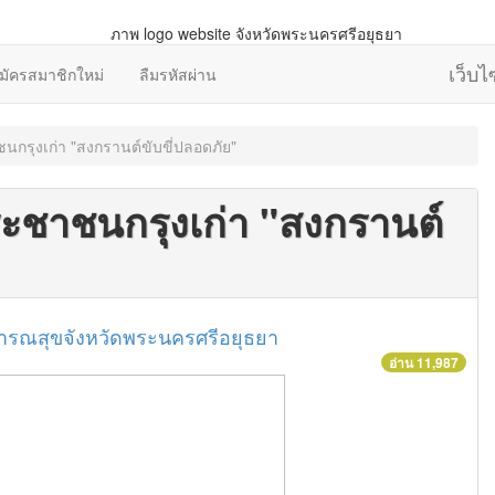
เว็บ
มัครสมาชิกใหม่
ลืมรหัสผ่าน
นกรุงเก่า "สงกรานต์ขับขี่ปลอดภัย"
ระชาชนกรุงเก่า "สงกรานต์
ารณสุขจังหวัดพระนครศรีอยุธยา
อ่าน 11,987