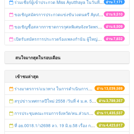
ร่วมเชียร์ผู้เข้าประกวด Miss Ayutthaya ในวันที่ 15 ธันวาคม 2560
อ่าน 7,171
ขอเชิญสมัครการประกวดแข่งขันวงดนตรี Ayutthaya battle of the bands
อ่าน 9,510
ขอเชิญซื้อสลากกาชาดการกุศลพิเศษจังหวัดพระนครศรีอยุธยา 2560
อ่าน 8,509
เปิดรับสมัครการประกวดร้องเพลงกำนัน ผู้ใหญ่บ้าน ฯลฯ
อ่าน 7,832
สนใจมากสุดในรอบเดือน
เข้าชมล่าสุด
ร่างมาตรการ/แนวทาง ในการดำเนินการประกอบการตรวจราชการแบบบูรณาการ
อ่าน 13,039,589
สรุปข่าวเทศกาลปีใหม่ 2558 /วันที่ 4 ม.ค. 58
อ่าน 3,789,357
การประชุมคณะกรมการจังหวัด/หน.ส่วนราชการประจำเดือน มิถุนายน 2558
อ่าน 11,435,537
ที่ อย.0018.1/ว2698 ลว. 19 มิ.ย.58 เรื่อง การแก้ไขปัญหาหนี้สินให้แก่เกษตรกร
อ่าน 4,423,617