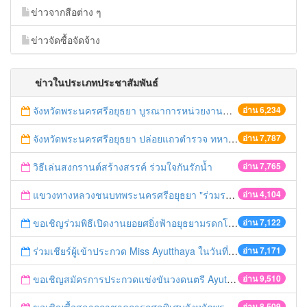
ข่าวจากสือต่าง ๆ
ข่าวจัดซื้อจัดจ้าง
ข่าวในประเภทประชาสัมพันธ์
จังหวัดพระนครศรีอยุธยา บูรณาการหน่วยงานที่เกี่ยวข้อง ลงพื้นที่จัดระเบียบและดำเนินมาตรการตามบทลงโทษสูงสุดกับผู้ประกอบการร้านค้าที่ยังฝ่าฝืนตั้งร้านค้ารุกล้ำเขตพื้นที่ทางหลวง เตรียมความปลอดภัยก่อนเทศกาลสงกรานต์
อ่าน 6,234
จังหวัดพระนครศรีอยุธยา ปล่อยแถวตำรวจ ทหาร ฝ่ายปกครอง กว่า 100 นาย ตรวจเข้มท่ารถสาธารณะ สถานีขนส่งรถโดยสาร วินรถตู้ และสถานีรถไฟ เตรียมรับมือเทศกาลสงกรานต์
อ่าน 7,787
วิธีเล่นสงกรานต์สร้างสรรค์ ร่วมใจกันรักน้ำ
อ่าน 7,765
แขวงทางหลวงชนบทพระนครศรีอยุธยา "ร่วมรณรงค์ ขับช้า เปิดไฟหน้า คาดเข็มขัด" เทศกาลสงกรานต์ ปี 2561
อ่าน 4,104
ขอเชิญร่วมพิธีเปิดงานยอยศยิ่งฟ้าอยุธยามรดกโลก
อ่าน 7,122
ร่วมเชียร์ผู้เข้าประกวด Miss Ayutthaya ในวันที่ 15 ธันวาคม 2560
อ่าน 7,171
ขอเชิญสมัครการประกวดแข่งขันวงดนตรี Ayutthaya battle of the bands
อ่าน 9,510
อ่าน 8,509