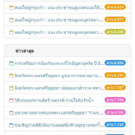
หมอใหญ่กรุงเก่า : แนะประชาชนดูแลตนเองให้ห่างไกลวัณโรค
อ่าน 9,424
หมอใหญ่กรุงเก่า : แนะประชาชนดูแลบุตรหลาน ป้องกันเด็กจมน้ำตายในช่วงฤดูร้อน
อ่าน 5,977
หมอใหญ่กรุงเก่า : แนะประชาชนดูแลบุตรหลาน ป้องกันเด็กจมน้ำตายในช่วงฤดูร้อน
อ่าน 6,456
ข่าวล่าสุด
การเตรียมการป้องกันและแก้ไขปัญหาอุทกัย ปี 2561
อ่าน 8,956
จังหวัดพระนครศรีอยุธยา บูรณาการหน่วยงานที่เกี่ยวข้อง ลงพื้นที่จัดระเบียบและดำเนินมาตรการตามบทลงโทษสูงสุดกับผู้ประกอบการร้านค้าที่ยังฝ่าฝืนตั้งร้านค้ารุกล้ำเขตพื้นที่ทางหลวง เตรียมความปลอดภัยก่อนเทศกาลสงกรานต์
อ่าน 6,234
จังหวัดพระนครศรีอยุธยา ปล่อยแถวตำรวจ ทหาร ฝ่ายปกครอง กว่า 100 นาย ตรวจเข้มท่ารถสาธารณะ สถานีขนส่งรถโดยสาร วินรถตู้ และสถานีรถไฟ เตรียมรับมือเทศกาลสงกรานต์
อ่าน 7,787
วิธีเล่นสงกรานต์สร้างสรรค์ ร่วมใจกันรักน้ำ
อ่าน 7,765
แขวงทางหลวงชนบทพระนครศรีอยุธยา "ร่วมรณรงค์ ขับช้า เปิดไฟหน้า คาดเข็มขัด" เทศกาลสงกรานต์ ปี 2561
อ่าน 4,104
ขอเชิญร่วมพิธีเปิดงานยอยศยิ่งฟ้าอยุธยามรดกโลก
อ่าน 7,122