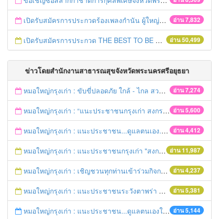
ขอเชิญซื้อสลากกาชาดการกุศลพิเศษจังหวัดพระนครศรีอยุธยา 2560
เปิดรับสมัครการประกวดร้องเพลงกำนัน ผู้ใหญ่บ้าน ฯลฯ
อ่าน 7,832
เปิดรับสมัครการประกวด THE BEST TO BE NUMBER ONE
อ่าน 50,499
ข่าวโดยสำนักงานสาธารณสุขจังหวัดพระนครศรีอยุธยา
หมอใหญ่กรุงเก่า : ขับขี่ปลอดภัย ใกล้ - ไกล สวมหมวกนิรภัย
อ่าน 7,274
หมอใหญ่กรุงเก่า : “แนะประชาชนกรุงเก่า สงกรานต์ร่วมขับขี่ปลอดภัย
อ่าน 5,600
หมอใหญ่กรุงเก่า : แนะประชาชน...ดูแลตนเอง...“รับมือภัยแล้ง”
อ่าน 4,412
หมอใหญ่กรุงเก่า : แนะประชาชนกรุงเก่า "สงกรานต์ขับขี่ปลอดภัย"
อ่าน 11,987
หมอใหญ่กรุงเก่า : เชิญชวนทุกท่านเข้าร่วมกิจกรรมวิ่งเพื่อสุขภาพ 7เมษายนนี้ 5โมงเย็น
อ่าน 4,237
หมอใหญ่กรุงเก่า : แนะประชาชนระวังตาพร่า ปวดศีรษะ ชาครึ่งซีก เสี่ยงอัมพฤกษ์ อัมพาต
อ่าน 5,381
หมอใหญ่กรุงเก่า : แนะประชาชน...ดูแลตนเองให้ห่างไกลโรค...ในช่วงฤดูร้อน
อ่าน 5,144