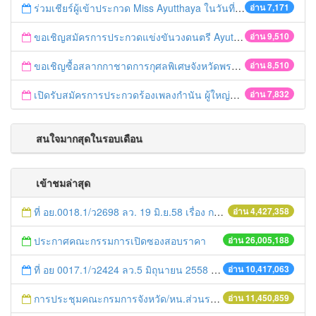
ร่วมเชียร์ผู้เข้าประกวด Miss Ayutthaya ในวันที่ 15 ธันวาคม 2560
อ่าน 7,171
ขอเชิญสมัครการประกวดแข่งขันวงดนตรี Ayutthaya battle of the bands
อ่าน 9,510
ขอเชิญซื้อสลากกาชาดการกุศลพิเศษจังหวัดพระนครศรีอยุธยา 2560
อ่าน 8,510
เปิดรับสมัครการประกวดร้องเพลงกำนัน ผู้ใหญ่บ้าน ฯลฯ
อ่าน 7,832
สนใจมากสุดในรอบเดือน
เข้าชมล่าสุด
ที่ อย.0018.1/ว2698 ลว. 19 มิ.ย.58 เรื่อง การแก้ไขปัญหาหนี้สินให้แก่เกษตรกร
อ่าน 4,427,358
ประกาศคณะกรรมการเปิดซองสอบราคา
อ่าน 26,005,188
ที่ อย 0017.1/ว2424 ลว.5 มิถุนายน 2558 เรื่อง แจ้งกำหนดตรวจประเมินและให้คะแนนหน่วยงานที่สมัครเข้าร่วมโครงการพัฒนาหน่วยงานต้นแบบในการจัดตั้งศูนย์ข้อมูลข่าวสารของราชการฯ ประจำปีงบประมาณ พ.ศ. 2558
อ่าน 10,417,063
การประชุมคณะกรมการจังหวัด/หน.ส่วนราชการประจำเดือน มิถุนายน 2558
อ่าน 11,450,859