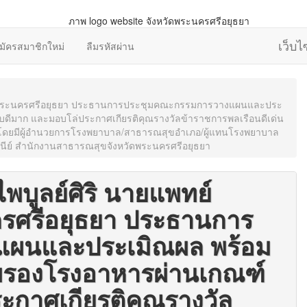
เว็บ
มัครสมาชิกใหม่
ลืมรหัสผ่าน
งหวัดพระนครศรีอยุธยา ประธานการประชุมคณะกรรมการวางแผนและประ
บดีมาก และมอบโล่ประกาศเกียรติคุณรางวัลข้าราชการพลเรือนดีเด่น
 โดยมีผู้อำนวยการโรงพยาบาล/สาธารณสุขอำเภอ/ผู้แทนโรงพยาบาล
ทัศนีย์ สำนักงานสาธารณสุขจังหวัดพระนครศรีอยุธยา
ไพบูลย์ศิริ นายแพทย์
รศรีอยุธยา ประธานการ
ผนและประเมิณผล พร้อม
ับรองโรงอาหารผ่านเกณฑ์
ะกาศเกียรติคุณรางวัล