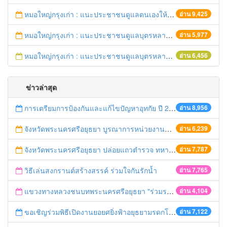
หมอใหญ่กรุงเก่า : แนะประชาชนดูแลตนเองให้ห่างไกลวัณโรค
อ่าน 9,425
หมอใหญ่กรุงเก่า : แนะประชาชนดูแลบุตรหลาน ป้องกันเด็กจมน้ำตายในช่วงฤดูร้อน
อ่าน 5,977
หมอใหญ่กรุงเก่า : แนะประชาชนดูแลบุตรหลาน ป้องกันเด็กจมน้ำตายในช่วงฤดูร้อน
อ่าน 6,456
ข่าวล่าสุด
การเตรียมการป้องกันและแก้ไขปัญหาอุทกัย ปี 2561
อ่าน 8,956
จังหวัดพระนครศรีอยุธยา บูรณาการหน่วยงานที่เกี่ยวข้อง ลงพื้นที่จัดระเบียบและดำเนินมาตรการตามบทลงโทษสูงสุดกับผู้ประกอบการร้านค้าที่ยังฝ่าฝืนตั้งร้านค้ารุกล้ำเขตพื้นที่ทางหลวง เตรียมความปลอดภัยก่อนเทศกาลสงกรานต์
อ่าน 6,239
จังหวัดพระนครศรีอยุธยา ปล่อยแถวตำรวจ ทหาร ฝ่ายปกครอง กว่า 100 นาย ตรวจเข้มท่ารถสาธารณะ สถานีขนส่งรถโดยสาร วินรถตู้ และสถานีรถไฟ เตรียมรับมือเทศกาลสงกรานต์
อ่าน 7,787
วิธีเล่นสงกรานต์สร้างสรรค์ ร่วมใจกันรักน้ำ
อ่าน 7,765
แขวงทางหลวงชนบทพระนครศรีอยุธยา "ร่วมรณรงค์ ขับช้า เปิดไฟหน้า คาดเข็มขัด" เทศกาลสงกรานต์ ปี 2561
อ่าน 4,104
ขอเชิญร่วมพิธีเปิดงานยอยศยิ่งฟ้าอยุธยามรดกโลก
อ่าน 7,122