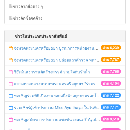
ข่าวจากสือต่าง ๆ
ข่าวจัดซื้อจัดจ้าง
ข่าวในประเภทประชาสัมพันธ์
จังหวัดพระนครศรีอยุธยา บูรณาการหน่วยงานที่เกี่ยวข้อง ลงพื้นที่จัดระเบียบและดำเนินมาตรการตามบทลงโทษสูงสุดกับผู้ประกอบการร้านค้าที่ยังฝ่าฝืนตั้งร้านค้ารุกล้ำเขตพื้นที่ทางหลวง เตรียมความปลอดภัยก่อนเทศกาลสงกรานต์
อ่าน 6,239
จังหวัดพระนครศรีอยุธยา ปล่อยแถวตำรวจ ทหาร ฝ่ายปกครอง กว่า 100 นาย ตรวจเข้มท่ารถสาธารณะ สถานีขนส่งรถโดยสาร วินรถตู้ และสถานีรถไฟ เตรียมรับมือเทศกาลสงกรานต์
อ่าน 7,787
วิธีเล่นสงกรานต์สร้างสรรค์ ร่วมใจกันรักน้ำ
อ่าน 7,765
แขวงทางหลวงชนบทพระนครศรีอยุธยา "ร่วมรณรงค์ ขับช้า เปิดไฟหน้า คาดเข็มขัด" เทศกาลสงกรานต์ ปี 2561
อ่าน 4,104
ขอเชิญร่วมพิธีเปิดงานยอยศยิ่งฟ้าอยุธยามรดกโลก
อ่าน 7,122
ร่วมเชียร์ผู้เข้าประกวด Miss Ayutthaya ในวันที่ 15 ธันวาคม 2560
อ่าน 7,171
ขอเชิญสมัครการประกวดแข่งขันวงดนตรี Ayutthaya battle of the bands
อ่าน 9,510