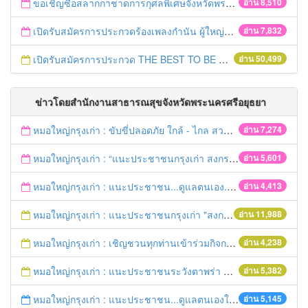
ขอเชิญซื้อสลากกาชาดการกุศลพิเศษจังหวัดพระนครศรีอยุธยา 2560
อ่าน 8,510
เปิดรับสมัครการประกวดร้องเพลงกำนัน ผู้ใหญ่บ้าน ฯลฯ
อ่าน 7,832
เปิดรับสมัครการประกวด THE BEST TO BE NUMBER ONE
อ่าน 50,499
ข่าวโดยสำนักงานสาธารณสุขจังหวัดพระนครศรีอยุธยา
หมอใหญ่กรุงเก่า : ขับขี่ปลอดภัย ใกล้ - ไกล สวมหมวกนิรภัย
อ่าน 7,274
หมอใหญ่กรุงเก่า : “แนะประชาชนกรุงเก่า สงกรานต์ร่วมขับขี่ปลอดภัย
อ่าน 5,601
หมอใหญ่กรุงเก่า : แนะประชาชน...ดูแลตนเอง...“รับมือภัยแล้ง”
อ่าน 4,413
หมอใหญ่กรุงเก่า : แนะประชาชนกรุงเก่า "สงกรานต์ขับขี่ปลอดภัย"
อ่าน 11,988
หมอใหญ่กรุงเก่า : เชิญชวนทุกท่านเข้าร่วมกิจกรรมวิ่งเพื่อสุขภาพ 7เมษายนนี้ 5โมงเย็น
อ่าน 4,238
หมอใหญ่กรุงเก่า : แนะประชาชนระวังตาพร่า ปวดศีรษะ ชาครึ่งซีก เสี่ยงอัมพฤกษ์ อัมพาต
อ่าน 5,382
หมอใหญ่กรุงเก่า : แนะประชาชน...ดูแลตนเองให้ห่างไกลโรค...ในช่วงฤดูร้อน
อ่าน 5,145